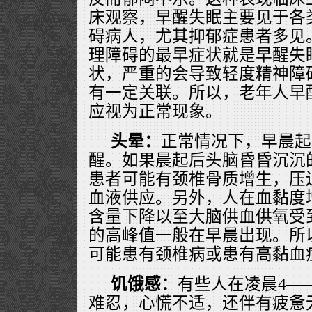
床观察，早醒失眠主要见于各
碍病人，尤其抑郁症患者多见
理障碍的最早症状就是早醒失
状，严重的会导致轻度精神障
有一定关联。所以，老年人早
应视为正常现象。
头晕：
正常情况下，早晨起
醒。如果晨起后头脑昏昏沉沉
患者可能有颈椎骨质增生，压
血液供应。另外，人在血黏度
含量下降以至大脑供血供氧受
的高峰值一般在早晨出现。所
可能患有颈椎病或患有高黏血
饥饿感：
有些人在凌晨4―
难忍，心慌不适，还伴有疲惫