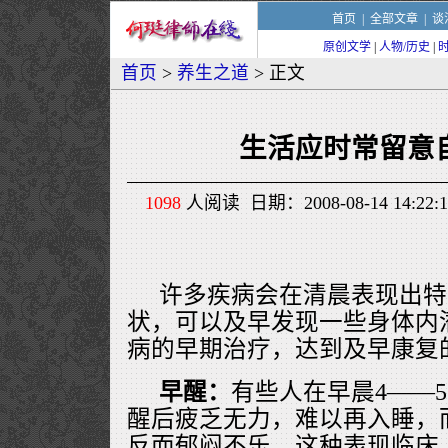
首页
|
全部文章
|
谈
原创文学
|
人物/历史
|
首页
>
养生之道
> 正文
生活应时常留意
1098
人阅读 日期：2008-08-14 14:
许多疾病会在清晨表现出特
状，可以及早发现一些身体内
病的早期治疗，达到及早康复
早醒：
有些人在早晨4――
醒后疲乏无力，难以再入睡，
反而郁闷不乐。这种表现临床