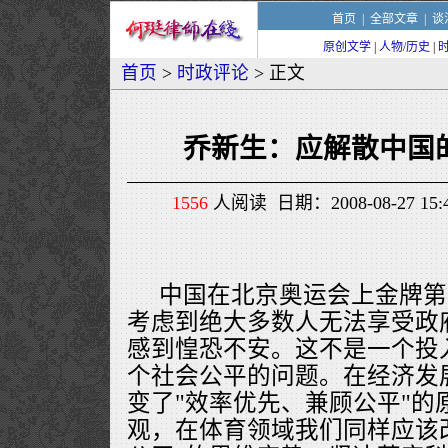
首页
|
全部文章
|
谈
原创文学
|
人物/历史
|
首页
>
时政评论
> 正文
乔新生：应解散中国
1556
人阅读 日期：2008-08-27 1
中国在北京奥运会上金牌第
考虑到绝大多数人无法享受政
感到惶恐不安。这不是一个投
个社会公平的问题。在经济发
变了"效率优先、兼顾公平"的
观，在体育领域我们同样应该