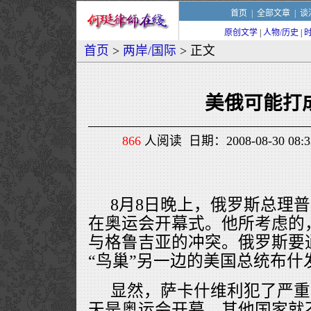
首页
|
全部文章
|
谈
原创文学
|
人物/历史
|
首页
>
两岸/国际
> 正文
美俄可能打
866
人阅读 日期：2008-08-30 08
8月8日晚上，俄罗斯总理普
在奥运会开幕式。他所考虑的
与格鲁吉亚的冲突。俄罗斯要
“鸟巢”另一边的美国总统布什
显然，萨卡什维利犯了严重
天是奥运会开幕，其他国家就