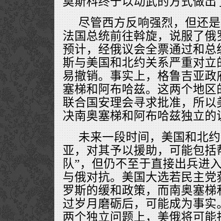
莫斯科终于以动武的方式做出
尽管西方反响强烈，但还是
法国总统前往斡旋，说服了俄
预计，经俄议会全票通过和总
斯与美国和北约关系严重对立
易撤销。事实上，格鲁吉亚政
塞梯和阿布哈兹。这两个地区
联合国安理会寻求批准，所以
决南奥塞梯和阿布哈兹独立的
未来一段时间，美国和北约
亚，对其予以援助，可能包括
队”，但仍不至于直接出兵进
与俄对抗。美国大选若民主党
罗斯的缓和政策，而南奥塞梯
过岁月磨砺后，可能成为事实
两个独立问题上，美俄将可能