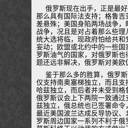
俄罗斯现在出手，正是最好
那么具有国际法支持；格鲁吉
差悬殊；美国身陷两场战争，
战争，况且是对占着那么些理
统大选将临，现政府怕给共和
妄动；欧盟或北约中的一些国
罗斯油气的国家，对俄罗斯也
题还远非解决，俄罗斯对美欧
鉴于那么多的胜算，俄罗斯
仅支持南奥塞梯独立，而且支
哈兹独立，而后者并未受到格
俄罗斯议会上下两院一致通过
兹独立，俄总统也已签署命令
最近美国波兰达成反导协议、
罗斯周边国家一系列不利于俄