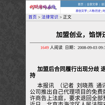
首页
|
全部文章
|
谈
原创文学
|
人物/历史
|
首页
>
法律常识
> 正文
加盟创业，馅饼
1649
人阅读 日期：2008-09-03 0
加盟后合同履行出现分歧 
持
本报讯 （记者 刘晓燕 通
公司推出自己代理项目的免费
许商告上法庭，要求退回全部
近日，北京市海淀区人民法院