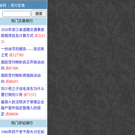
解释
|
照片影集
热门文章排行
·
2026年浙江省道路交通事故
赔偿项目及计算方式
点3215
21
·
一份血写的报告——张志新
之死
点127783
·
国民党刊物析俞正声政治动
向
点87369
·
国民党刊物析周强政治动
向
点80433
·
刘少奇之子谈毛泽东为什么
要打倒刘少奇
点71572
·
最高人民法院关于审理企业
破产案件指定管理人的规
定
点60038
热门评论排行
·
1980年四千老干部大讨论如