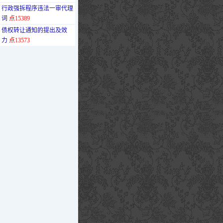
·
行政强拆程序违法一审代理
词
点15389
·
债权转让通知的提出及效
力
点13573