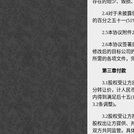
存在的短少、毁损、
2.4对于未披
的百分之五十一(51
2.5本协议附
2.6本协议签
修改后的目标公司
所需的各项文件，
第三章付款
3.1股权受让
分转让价，计人民币
内得到满足后十五(
3.2条调整)。
3.2股权受让
股权出让方提供、
双方共同监管。具体