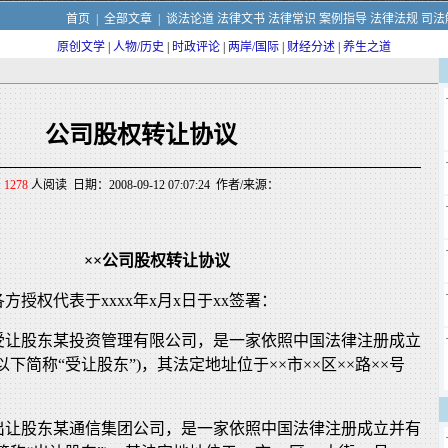
首页
|
全部文章
|
谈法论道
法律文书
法律常识
案例指导
法律法规
司法
原创文学
|
人物/历史
|
时政评论
|
两岸/国际
|
财经分述
|
养生之道
公司股权转让协议
1278
人阅读 日期：2008-09-12 07:07:24 作者/来源：
××公司股权转让协议
方授权代表于xxxx年x月x日于xx签署：
受让股东某投资管理有限公司，是一家依照中国法律注册成立
下简称“受让股东”)，其法定地址位于××市××区××路××号
出让股东某通信集团公司，是一家依照中国法律注册成立并有