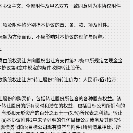
指本协议主文、全部附件及甲乙双方一致同意列为本协议附件
款、项及附件均分别指本协议的章、条、款、项及附件。
的标题为方便而设，不应影响对本协议的理解与解释。
让
同意由股权受让方向股权出让方支付第2.2条中所规定之现金金
本协议第4章中规定的条件收购转让股份。
方收购股权出让方“转让股份”的转让价为：人民币x佰x拾万
转让股份的购买价，包括转让股份所包含的各种股东权益。该
于转让股份的所有现时和潜在的权益，包括目标公司所拥有的
有形和无形资产的百分之五十一(51%)所代表之利益。转让
(a)本协议附件2中未予列明的任何目标公司债务及其他应付
披露债务”)和(b)目标公司现有资产与附件1所列清单相比，所