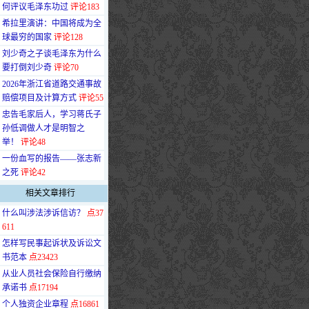
何评议毛泽东功过
评论183
·
希拉里演讲：中国将成为全
球最穷的国家
评论128
·
刘少奇之子谈毛泽东为什么
要打倒刘少奇
评论70
·
2026年浙江省道路交通事故
赔偿项目及计算方式
评论55
·
忠告毛家后人，学习蒋氏子
孙低调做人才是明智之
举！
评论48
·
一份血写的报告——张志新
之死
评论42
相关文章排行
·
什么叫涉法涉诉信访？
点37
611
·
怎样写民事起诉状及诉讼文
书范本
点23423
·
从业人员社会保险自行缴纳
承诺书
点17194
·
个人独资企业章程
点16861