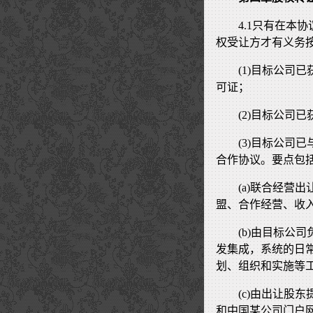
4.1只有在本
权受让方才有义务
(1)目标公司
可证；
(2)目标公司
(3)目标公司
合作协议。要点包
(a)联合经营
盟、合作经营、收
(b)由目标公
发集成，系统的日
划、组织和实施等
(c)由出让股
和中国某公司门户网