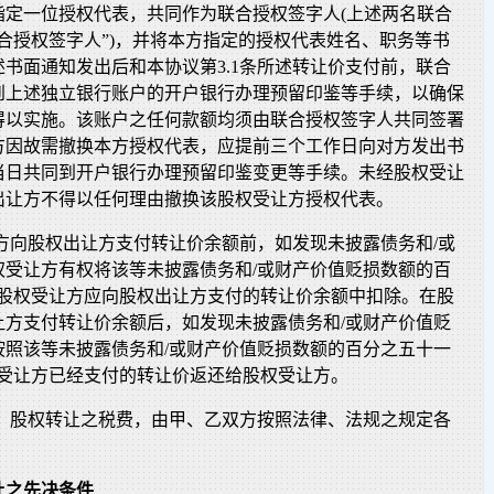
指定一位授权代表，共同作为联合授权签字人(上述两名联合
合授权签字人”)，并将本方指定的授权代表姓名、职务等书
书面通知发出后和本协议第3.1条所述转让价支付前，联合
到上述独立银行账户的开户银行办理预留印鉴等手续，以确保
得以实施。该账户之任何款额均须由联合授权签字人共同签署
方因故需撤换本方授权代表，应提前三个工作日向对方发出书
当日共同到开户银行办理预留印鉴变更等手续。未经股权受让
出让方不得以任何理由撤换该股权受让方授权代表。
让方向股权出让方支付转让价余额前，如发现未披露债务和/或
权受让方有权将该等未披露债务和/或财产价值贬损数额的百
)从股权受让方应向股权出让方支付的转让价余额中扣除。在股
让方支付转让价余额后，如发现未披露债务和/或财产价值贬
按照该等未披露债务和/或财产价值贬损数额的百分之五十一
股权受让方已经支付的转让价返还给股权受让方。
下，股权转让之税费，由甲、乙双方按照法律、法规之规定各
让之先决条件