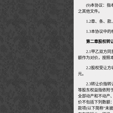
(9)本协议：
之其他文件。
1.2章、条、
1.3本协议中
第二章股权转
2.1甲乙双方
额作为对价，按照
2.2股权受让
元。
2.3转让价指
等股东权益指依附
全部动产和不动产、
价不包括下列数额：
款项(以下简称“未