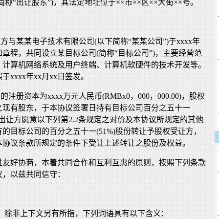
称“出让股东”)，其法定地址位于××市××区××大街××号。
让方与某某电子技术有限公司(以下简称“某某公司”)于xxxx年
同和章程，共同设立某目标公司(简称“目标公司”)，主要经营范
、计算机网络系统及用户终端、计算机软硬件的技术开发等。
xxxx年xx月xx日签发。
的注册资本为xxxx万元人民币(RMBx0，000，000.00)，股权
之现有股东，于本协议签署日持有目标公司百分之五十一
股权出让方愿意以下列第2.2条规定之对价及本协议所规定的其他
的目标公司的百分之五十一(51%)股份转让予股权受让方，
本协议条款所规定的条件下受让上述转让之股份及权益。
过友好协商，本着共同合作和互利互惠的原则，按照下列条款
议，以兹共同信守：
中，除非上下文另有所指，下列词语具有以下含义：