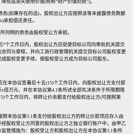
降低或丧失使用价值(统称“财产价值贬损”)。
露债务(如果存在的话)，股权出让方应按照该等未披露债务数额
%)承担偿还责任。
件2所列明的债务由股权受让方承担。
署后7个工作日内，股权出让方应促使目标公司向审批机关提交
的合同与章程，并向工商行政管理机关提交目标公司股权变更
完成股权变更手续，使股权受让方成为目标公司股东。
方应在本协议签署后十五(15)个工作日内，向股权出让方支付部
x佰万元，并在本协议第4.1条所述全部先决条件于所限期限
15)个工作日内，将转让价余额支付给股权出让方(可按照第
方按照本协议第3.1条支付给股权出让方的转让价款项应存入由
并经股权受让方同意的股权出让方之独立银行账户中，由甲乙
监管措施为：股权受让方和股权出让方在本协议第3.1条所