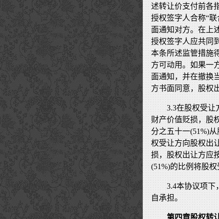
述转让价支付前各
授权签字人合称“联
面通知对方。在上述
授权签字人应共同
本条所述监管措施
方可动用。如果一
面通知，并在撤换
方书面同意，股权
3.3在股权受
财产价值贬损，股
分之五十一(51%
权受让方向股权出
损，股权出让方应
(51%)的比例将
3.4本协议项
自承担。
第四章股权转