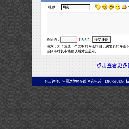
点击查看更多
何珽律师、何震达律师在线 咨询电话：13957586839 |