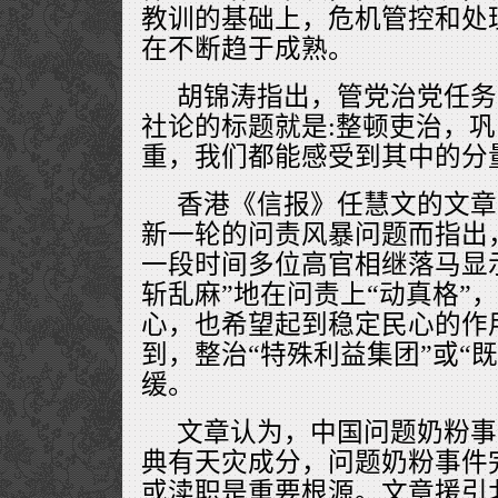
教训的基础上，危机管控和处
在不断趋于成熟。
胡锦涛指出，管党治党任务
社论的标题就是:整顿吏治，
重，我们都能感受到其中的分
香港《信报》任慧文的文章
新一轮的问责风暴问题而指出
一段时间多位高官相继落马显
斩乱麻”地在问责上“动真格”
心，也希望起到稳定民心的作
到，整治“特殊利益集团”或“
缓。
文章认为，中国问题奶粉事
典有天灾成分，问题奶粉事件
或渎职是重要根源。文章援引