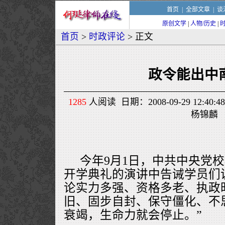
首页
|
全部文章
|
谈
原创文学
|
人物/历史
|
首页
>
时政评论
> 正文
政令能出中
1285
人阅读 日期：2008-09-29 12:
杨锦麟
今年9月1日，中共中央党
开学典礼的演讲中告诫学员们说
论实力多强、资格多老、执政
旧、固步自封、保守僵化、不
衰竭，生命力就会停止。”