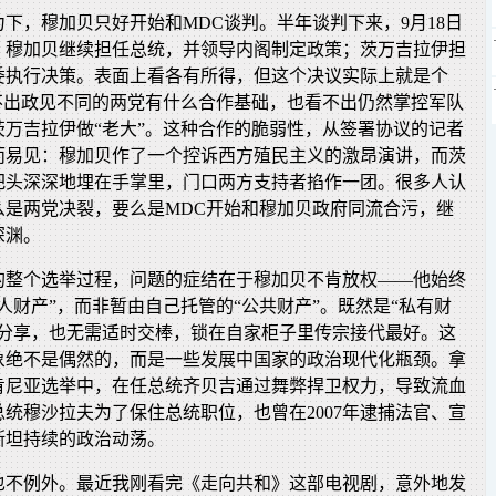
下，穆加贝只好开始和MDC谈判。半年谈判下来，9月18日
：穆加贝继续担任总统，并领导内阁制定政策；茨万吉拉伊担
委执行决策。表面上看各有所得，但这个决议实际上就是个
看不出政见不同的两党有什么合作基础，也看不出仍然掌控军队
茨万吉拉伊做“老大”。这种合作的脆弱性，从签署协议的记者
而易见：穆加贝作了一个控诉西方殖民主义的激昂演讲，而茨
把头深深地埋在手掌里，门口两方支持者掐作一团。很多人认
么是两党决裂，要么是MDC开始和穆加贝政府同流合污，继
深渊。
的整个选举过程，问题的症结在于穆加贝不肯放权——他始终
人财产”，而非暂由自己托管的“公共财产”。既然是“私有财
人分享，也无需适时交棒，锁在自家柜子里传宗接代最好。这
象绝不是偶然的，而是一些发展中国家的政治现代化瓶颈。拿
年肯尼亚选举中，在任总统齐贝吉通过舞弊捍卫权力，导致流血
统穆沙拉夫为了保住总统职位，也曾在2007年逮捕法官、宣
斯坦持续的政治动荡。
也不例外。最近我刚看完《走向共和》这部电视剧，意外地发