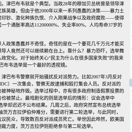
别。津巴布韦就是个典型。当政28年的穆加贝总统曾是领导津
族英雄，但由于他2000年以来一系列愚蠢的决策——暴力土
度印钞、激化种族仇恨、介入刚果战争以及政府腐败——使得
个通胀率高达11200000%、失业率80%、人均寿命37岁的
导人政策愚蠢并不奇怪，奇怪的是在一个要花几千万元才能买
领导人竟然还可以继续赖在台上。靠什么？暴力恐吓，选举舞
队政党化。对于始终关心“民主为什么在很多国家失败”的我来
津巴布韦选举是一个最好的透视镜。
津巴布韦警察就开始骚扰反对派势力。比如2007年3月反对
MDC）一次集会，警察无故逮捕和殴打集会人员。反对派的
也被神秘地炸毁。选举过程中，亦有很多政府制造假票投票的
访也被禁止。最戏剧化的则是选举后的情形：议会选举中
统选举却迟迟不公布结果。几周之后，政府突然宣布总统选举
领袖茨万吉拉伊伯仲难分，需要进行第二轮选举，与此同时，
抗议民众，导致数百反对派成员死亡。举世因此哗然，欧美国
制裁力度，茨万吉拉伊则拒绝参与第二轮选举。