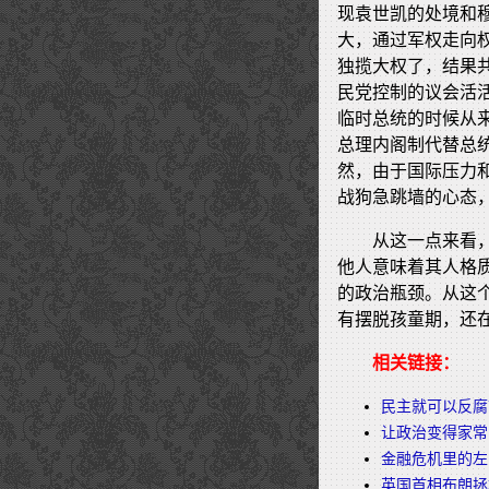
现袁世凯的处境和
大，通过军权走向
独揽大权了，结果
民党控制的议会活
临时总统的时候从
总理内阁制代替总
然，由于国际压力
战狗急跳墙的心态
从这一点来看
他人意味着其人格
的政治瓶颈。从这
有摆脱孩童期，还
相关链接：
民主就可以反腐
让政治变得家常
金融危机里的左
英国首相布朗拯