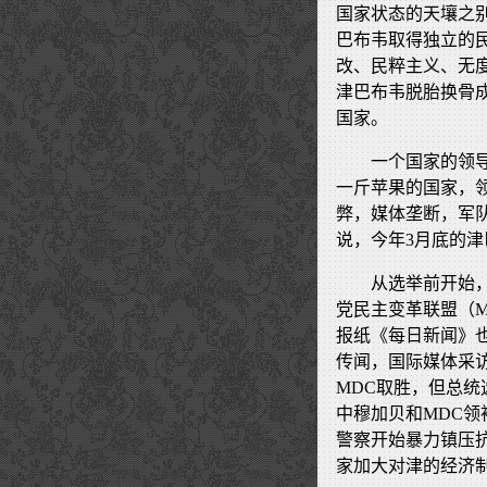
国家状态的天壤之
巴布韦取得独立的民
改、民粹主义、无
津巴布韦脱胎换骨成一
国家。
一个国家的领
一斤苹果的国家，
弊，媒体垄断，军
说，今年3月底的
从选举前开始，
党民主变革联盟（
报纸《每日新闻》
传闻，国际媒体采
MDC取胜，但总
中穆加贝和MDC
警察开始暴力镇压
家加大对津的经济