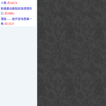
人物
点34374
·
新疆暴动撕裂民族感情伤
口
点18883
·
薄案——掀开官场黑幕一
角
点13537