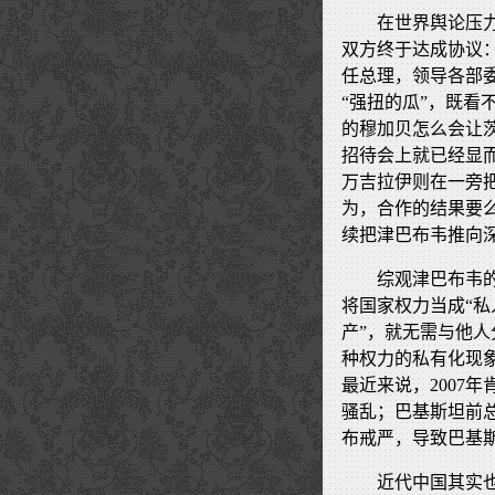
在世界舆论压力
双方终于达成协议
任总理，领导各部
“强扭的瓜”，既
的穆加贝怎么会让
招待会上就已经显
万吉拉伊则在一旁
为，合作的结果要
续把津巴布韦推向
综观津巴布韦
将国家权力当成“私
产”，就无需与他
种权力的私有化现
最近来说，2007
骚乱；巴基斯坦前总
布戒严，导致巴基
近代中国其实