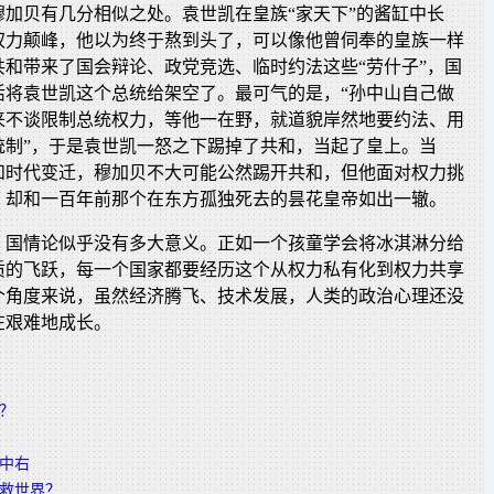
穆加贝有几分相似之处。袁世凯在皇族“家天下”的酱缸中长
权力颠峰，他以为终于熬到头了，可以像他曾伺奉的皇族一样
共和带来了国会辩论、政党竞选、临时约法这些“劳什子”，国
活将袁世凯这个总统给架空了。最可气的是，“孙中山自己做
来不谈限制总统权力，等他一在野，就道貌岸然地要约法、用
统制”，于是袁世凯一怒之下踢掉了共和，当起了皇上。当
和时代变迁，穆加贝不大可能公然踢开共和，但他面对权力挑
，却和一百年前那个在东方孤独死去的昙花皇帝如出一辙。
，国情论似乎没有多大意义。正如一个孩童学会将冰淇淋分给
质的飞跃，每一个国家都要经历这个从权力私有化到权力共享
个角度来说，虽然经济腾飞、技术发展，人类的政治心理还没
在艰难地成长。
？
中右
救世界？