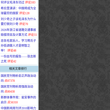
何评议毛泽东功过
评论183
·
希拉里演讲：中国将成为全
球最穷的国家
评论128
·
刘少奇之子谈毛泽东为什么
要打倒刘少奇
评论70
·
2026年浙江省道路交通事故
赔偿项目及计算方式
评论55
·
忠告毛家后人，学习蒋氏子
孙低调做人才是明智之
举！
评论48
·
一份血写的报告——张志新
之死
评论42
相关文章排行
·
国民党刊物析俞正声政治动
向
点87378
·
国民党刊物析周强政治动
向
点80438
·
新群体事件观：瓮安事件的
启示
点56310
·
中国新闻周刊评2010影响力