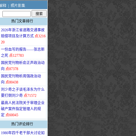
解释
|
照片影集
热门文章排行
·
2026年浙江省道路交通事故
赔偿项目及计算方式
点3216
20
·
一份血写的报告——张志新
之死
点127783
·
国民党刊物析俞正声政治动
向
点87378
·
国民党刊物析周强政治动
向
点80438
·
刘少奇之子谈毛泽东为什么
要打倒刘少奇
点71572
·
最高人民法院关于审理企业
破产案件指定管理人的规
定
点60045
热门评论排行
·
1980年四千老干部大讨论如