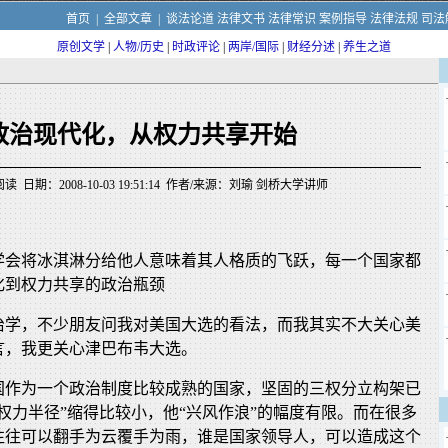
首页
|
全部文章
|
谈法论道
法律文书
法律常识
案例指导
法律法规
司法
原创文学
|
人物/历史
|
时政评论
|
两岸/国际
|
财经分述
|
养生之道
政治现代化，从权力共享开始
读 日期：2008-10-03 19:51:14 作者/来源：刘瑜 剑桥大学讲师
学会将冰淇淋分给他人意味着其人格质的飞跃，每一个国家都
化到权力共享的政治瓶颈
治学，不少朋友问我对美国大选的看法，而我其实不大关心美
言，我更关心津巴布韦大选。
国作为一个政治制度比较成熟的国家，坚固的三权分立构架已
权力半径”缩得比较小，他“兴风作浪”的幅度有限。而在很多
往往可以翻手为云覆手为雨，谁是国家领导人，可以造成这个