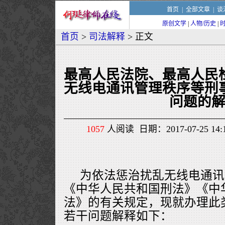
首页
|
全部文章
|
谈
原创文学
|
人物/历史
|
首页
>
司法解释
> 正文
最高人民法院、最高人民
无线电通讯管理秩序等刑
问题的
1057
人阅读 日期：2017-07-25 1
为依法惩治扰乱无线电通讯
《中华人民共和国刑法》《中
法》的有关规定，现就办理此
若干问题解释如下：