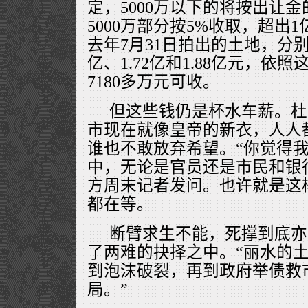
定，5000万以下的将按出让金
5000万部分按5%收取，超出
去年7月31日拍出的土地，分别为1
亿、1.72亿和1.88亿元，依
7180多万元可收。
但这些钱仍是杯水车薪。杜
市现在就像皇帝的新衣，人人
谁也不敢放弃希望。“你觉得我
中，无论是官员还是市民和银
方周末记者发问。也许就是这
都在等。
断臂求生不能，死撑到底亦
了两难的抉择之中。“丽水的
到泡沫破裂，再到政府举债救
局。”