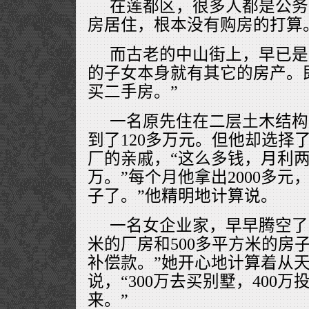
在莲都区，很多人都是公务
房居住，根本没有购房的打算
而古老的中山街上，早已是
的子女本身就有其它的房产。
买二手房。”
一名原先住在二层土木结构
到了120多万元。但他却选择
厂的亲戚，“这么多钱，月利两
万。”每个月他拿出2000多元
子了。”他精明地计算说。
一名女企业家，早早腾空了房
米的厂房和500多平方米的房子
补偿款。”她开心地计算着从
说，“300万去买别墅，400
来。”