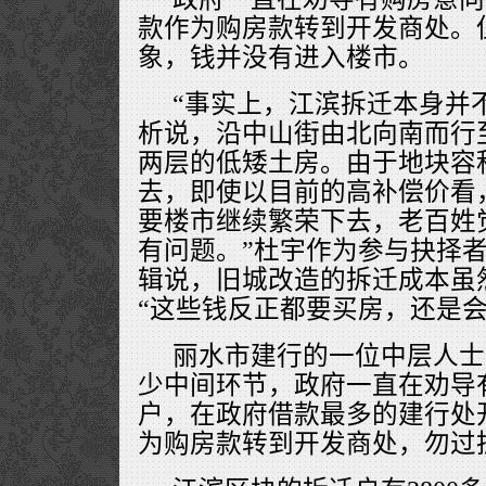
款作为购房款转到开发商处。
象，钱并没有进入楼市。
“事实上，江滨拆迁本身并
析说，沿中山街由北向南而行
两层的低矮土房。由于地块容
去，即使以目前的高补偿价看
要楼市继续繁荣下去，老百姓
有问题。”杜宇作为参与抉择
辑说，旧城改造的拆迁成本虽
“这些钱反正都要买房，还是会
丽水市建行的一位中层人士
少中间环节，政府一直在劝导
户，在政府借款最多的建行处
为购房款转到开发商处，勿过