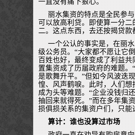
一直没有痛下狠心。
丽水集资的特点是全民参与
可以放高利贷。即使算一分二
二。这点东西，去还按揭贷款
一个公认的事实是，在丽水
级公务员。“大家都不愿让它
百姓也好，最终变成了利益共
置集资成了历届政府的难题。
是歌舞升平。”但如今风波迭
惶、风声鹤唳。此时，人们想
成为头等难题。“企业没钱归
抽回来就得死。”而在多年集
损俱损关系的集资户们，只能
算计：谁也没算过市场
政府一直在劝导有购房意向