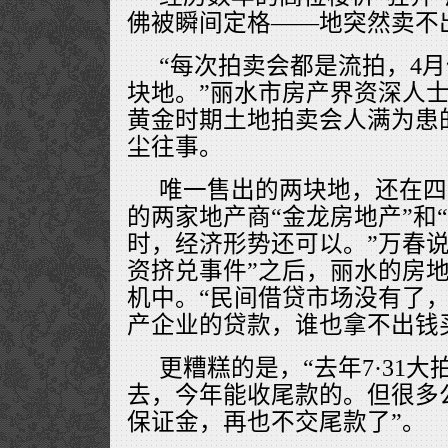
佛被瞬间定格——地突然卖不
“每次拍卖会都是流拍，4
块地。”丽水市房产界资深人士万
黄金时期土地拍卖会人满为患
尘往事。
唯一售出的两块地，还在四
的两家地产商“金龙房地产”和
时，经济形势还可以。”万春说
资挤兑事件”之后，丽水的房
机中。“民间借贷市场没有了
产企业的贷款，谁也拿不出钱
更糟糕的是，“去年7·31
去，今年能收尾款的。但很多
保证金，再也不交尾款了”。