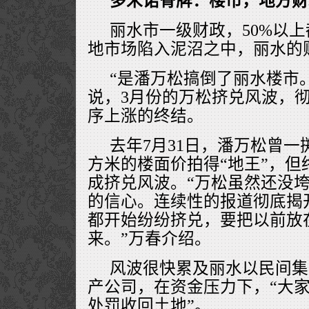
多米诺骨牌：楼市，地方财
丽水市一级财政，50%以
地市场陷入泥沼之中，丽水的
“是潘万松搞倒了丽水楼市
说，3月份的万松挤兑风波，
序上涨的终结。
去年7月31日，潘万松曾一掷万
方米的楼面价拍得“地王”，但
成挤兑风波。“万松虽然还没
的信心。连续性的报道彻底揭
都开始纷纷挤兑，要把以前放
来。”万春介绍。
风波很快累及丽水以民间集
产公司，在资金压力下，“大
处罚收回土地”。