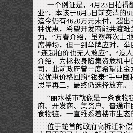
一个例证是，4月23日拍得
业”，本该于8月5日前交清的8
迄今仍有4620万元未付，超
种优惠，希望开发商能共渡难
力。”万春介绍，虽然每次土
席捧场，但一到举牌应对，举
“连起拍价也无人敢应”。“没
介绍，为拯救身陷集资危机中的
司，此前政府曾一度希望让金
以优惠价格回购“银泰”手中囤
思量再三，最终仍选择放弃。
“丽水楼市就像是一条食物
府、开发商、集资户、普通市
食物链，一直维系着楼市生态
位于蛇首的政府高拆迁补偿