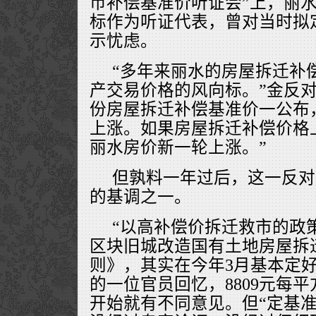
币补偿基准价听证会”上，丽
标作为听证代表，曾对当时拟定
示忧虑。
“多年来丽水的房屋拆迁补
产交易价格的风向标。”金反对
份房屋拆迁补偿基准价一公布
上涨。如果房屋拆迁补偿价格
丽水房价新一轮上涨。”
但孰料一年过后，这一反对
的基调之一。
“以高补偿价拆迁救市的政
区块旧城改造国有土地房屋拆
则》，其实在今年3月基本定
的一位官员回忆，8809元每
开始就有不同意见。但“定基