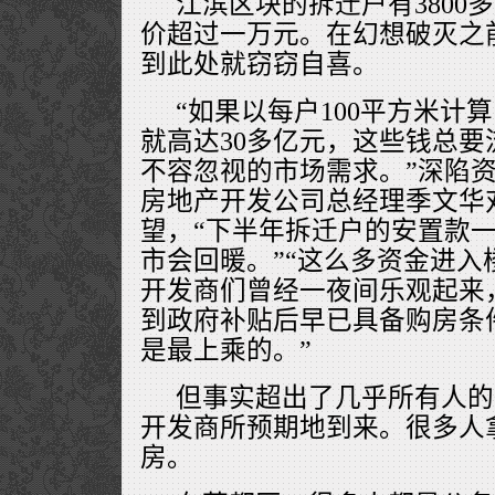
江滨区块的拆迁户有3800
价超过一万元。在幻想破灭之
到此处就窃窃自喜。
“如果以每户100平方米计
就高达30多亿元，这些钱总
不容忽视的市场需求。”深陷
房地产开发公司总经理季文华
望，“下半年拆迁户的安置款
市会回暖。”“这么多资金进入
开发商们曾经一夜间乐观起来
到政府补贴后早已具备购房条
是最上乘的。”
但事实超出了几乎所有人的
开发商所预期地到来。很多人
房。