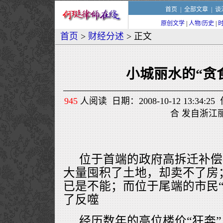
首页
|
全部文章
|
谈
原创文学
|
人物/历史
|
首页
>
财经分述
> 正文
小城丽水的“贪
945
人阅读 日期：2008-10-12 13:34
合 发自浙江
位于首端的政府高拆迁补偿
大量囤积了土地，却卖不了房
已是不能；而位于尾端的市民“
了反噬
经历数年的高位楼价“狂奔