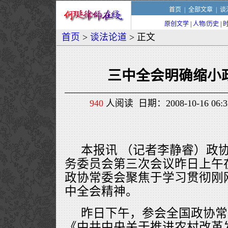
首页
|
全部文章
|
谈
原创文学
|
人物/历史
|
首页
>
谈法论道
> 正文
三中全会明确缩小
940
人阅读 日期：2008-10-16 06
本报讯 （记者李静睿）政
务委员会第三次会议昨日上午
政协常委会聚焦于学习贯彻刚
中全会精神。
昨日下午，参会全国政协常
《中共中央关于推进农村改革