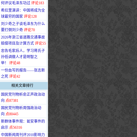
何评议毛泽东功过
评论183
·
希拉里演讲：中国将成为全
球最穷的国家
评论128
·
刘少奇之子谈毛泽东为什么
要打倒刘少奇
评论70
·
2026年浙江省道路交通事故
赔偿项目及计算方式
评论55
·
忠告毛家后人，学习蒋氏子
孙低调做人才是明智之
举！
评论48
·
一份血写的报告——张志新
之死
评论42
相关文章排行
·
国民党刊物析俞正声政治动
向
点87381
·
国民党刊物析周强政治动
向
点80445
·
新群体事件观：瓮安事件的
启示
点56316
·
中国新闻周刊评2010影响力