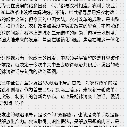
因为现在发展的诸多困惑，似乎都与农村相连，农村、农业、
，30年改革也没根本解决好。不错，中共领导层已把农村改
革的起步之举；但今天的中国大陆，农村改革的成败，是由整
定，换句话说，农村改革如果没有城市改革的配合，不可能成
农村的问题，根本上是城乡二元结构的问题，包括土地制度、
中国大陆未来的发展，焦点在城镇化问题，焦点在城乡一体化
革只能视为新一轮改革的出发，中共领导层寄望的是其突破作
革前路，就决定于今次中共中全会取得政治共识后，发出的政
胡锦涛讲话来勾勒的政治蓝图。
7届三中全会，至少发出3大政治讯号。首先，对农村改革的定
建设和创新，作为首要目标。实际上暗示，未来新一轮改革，
的突破、制度上的创新为核心，这也是胡锦涛会上讲话，强调
史起点”所指。
议发出的政治讯号，是改革的“双解放”，也就是改革手段是解
是解放生产力。会议取得共识性提法，是解放思想的内容，是