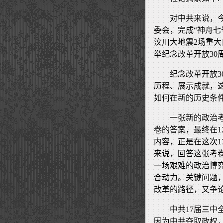
对中共来说，
委会，完成“神舟
汶川大地震2场重大
举纪念改革开放30
纪念改革开放
历程、展示成就，
如何在新的历史条
一张新的政治
卷的答案，最终在1
内容，正是在这次
来说，回答这张考
一场艰难的政治博
合动力。关键问题
改革的路径，又争
中共17届三中
因为中共夺取政权