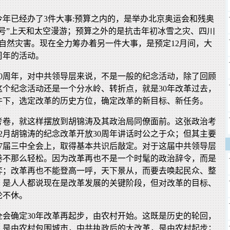
今年已经办了3件大事:预算之内的，是举办北京奥运会和残奥
七号”上天和太空漫游；预算之外的是抗击年初冰雪之灾、四川
自然灾害。现在全力筹办着另一件大事，是预定12月间，大
周年的活动。
30周年，对中共领导层来说，不是一般的纪念活动，除了回顾
这个纪念活动还是一个分水岭、转折点，就是30年改革过去，
件下，选定改革的历史方位，确定改革的新目标、新任务。
考卷，就这样摆放到胡锦涛及其政治局同僚面前。这张政治考
2月胡锦涛的纪念改革开放30周年讲话时公之于众；但其主要
17届三中全会上，取得基本共识后敲定。对于这届中共领导层
卷不那么轻松。因为改革再也不是一个时髦的政治辞令，而是
弈；改革再也不能登高一呼，天下景从，而要去唤起民众、整
，是人人都说现在是改革发展的关键阶段，但对改革的目标、
论不休。
全会确定30年改革再起步，由农村开始。这既是历史的轮回，
，是由农村包围城市，中共执政后的大改革，是由农村起步；