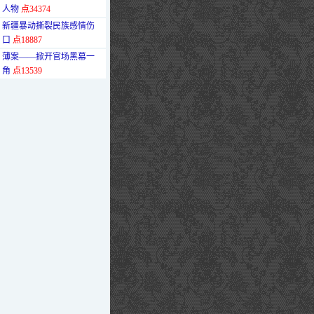
人物
点34374
·
新疆暴动撕裂民族感情伤
口
点18887
·
薄案——掀开官场黑幕一
角
点13539