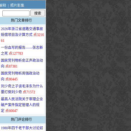
解释
|
照片影集
热门文章排行
·
2026年浙江省道路交通事故
赔偿项目及计算方式
点3216
61
·
一份血写的报告——张志新
之死
点127783
·
国民党刊物析俞正声政治动
向
点87381
·
国民党刊物析周强政治动
向
点80445
·
刘少奇之子谈毛泽东为什么
要打倒刘少奇
点71572
·
最高人民法院关于审理企业
破产案件指定管理人的规
定
点60047
热门评论排行
·
1980年四千老干部大讨论如