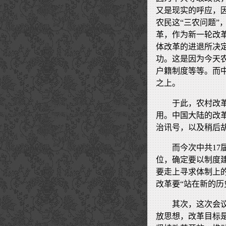
又是现实的呼应，
农民这“三农问题”
革，作为新一轮改
体改革的进退所决
功。这是因为今天
户籍制度等等。而
之上。
于此，农村改
用。中国大陆的改
治讯号，以及稍后
而今次中共1
位，确定要以制度
要走上寻求体制上
改革要“站在新的历
其次，这次会
放思想，改革目标