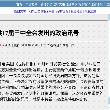
首页
|
全部文章
|
谈法论道
法律文书
法律常识
案例指导
法律法规
司法
原创文学
|
人物/历史
|
时政评论
|
两岸/国际
|
财经分述
|
养生之道
共17届三中全会发出的政治讯号
9
人阅读 日期：2008-10-21 07:49:02 作者/来源：世界日报
0日电 美国《世界日报》10月19日发表社论指出，中共17届三
各方对全会公报作出解读，主要侧重两个角度:一是会议定出
线图，一是会议敲定应对国际经济变局的新方针。这容易理
的主题，正是决定农村改革发展的新战略部署；会议要解决的
何应对国际金融海啸及其带出的内外经济变局。不论对农村改
局，会议都发出了明晰的政策讯号。然而，这次会议更重要的
出强烈的政治讯号，就是中共新一轮改革将如何定位。