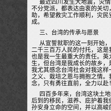
最近四川发生大地震，灾情
不分党派，都表达由衷的关切
助，希望救灾工作顺利，灾民
成。
三、台湾的传承与愿景
从宣誓就职的这一刻开始，
二千三百万人民的付托，这是
也是我一生最重大的责任。英
生，但台湾是我成长的故乡，
我尤其感念台湾社会对我这样
之义、栽培之恩与拥抱之情。
念，只有勇往直前，全力以赴
四百多年来，台湾这块土地
后到的移民，滋养、庇护着我
孙安身立命的空间，并以高峻