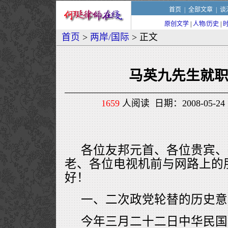
首页
|
全部文章
|
谈
原创文学
|
人物/历史
|
首页
>
两岸/国际
> 正文
马英九先生就
1659
人阅读 日期：2008-05-24 
各位友邦元首、各位贵宾、
老、各位电视机前与网路上的
好！
一、二次政党轮替的历史意
今年三月二十二日中华民国