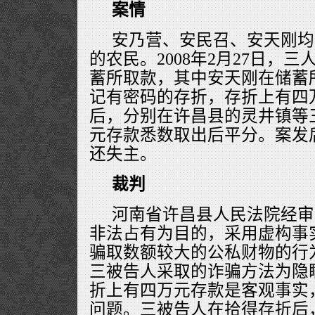
案情
安乃营、安民召、安天刚均
的农民。2008年2月27日，
蓄所取款，其中安天刚在储蓄
记有密码的存折，存折上有四
后，分别在许昌县的灵井镇等
元存款悉数取出后平分。案发
还失主。
裁判
河南省许昌县人民法院经审
非法占有为目的，采用虚构事
骗取数额较大的公私财物的行
三被告人采取的诈骗方法为隐
折上有四万元存款是客观事实
问题。三被告人在拾得存折后