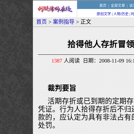
首页
|
全部文章
|
谈
原创文学
|
人物/历史
|
首页
>
案例指导
> 正文
拾得他人存折冒
1387
人阅读 日期：2008-11-09 1
裁判要旨
活期存折或已到期的定期存
凭证。行为人拾得存折后不归
款的，应认定为具有非法占有
处罚。