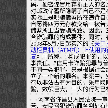
码，便密谋冒用存折主人的名
对邮政储蓄所隐瞒了自己不是
实际上是哄骗储蓄所在违背自
自愿将四万元存款交给三被告人
储蓄所上当受骗所致。因此，
合诈骗罪的构成要件。同时，
2008年5月7日起实施的《
关于
动柜员机（ATM机）上使用
复
》中所称，“构成犯罪的，
事责任。”信用卡诈骗犯罪与
于同一类犯罪，只是根据社会
立了一个新的罪名。本案中，
召以非法占有为目的，采用隐
骗，数额巨大，三人的行为已
河南省许昌县人民法院一审
营、安民召犯诈骗罪各判处有