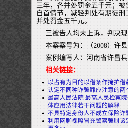
三年，各并处罚金五千元；被
自首情节，减轻判处有期徒刑
并处罚金五千元。
三被告人均未上诉，判决现
本案案号为：（2008）许县
案例编写人：河南省许昌县
相关链接：
以占有为目的以借条作掩护借
认定不同种诈骗罪应注意的两
最高人民法院 最高人民检察
体应用法律若干问题的解释
不具特定身份人不成立保险诈
利用网聊裸照冒充警察骗财该