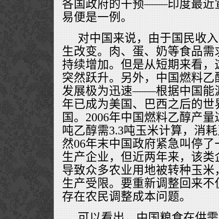
各国政府的干预——印度最近
易便是一例。
对中国来说，由于国民收入
生改变。肉、蛋、奶等食品需
持续增加。但是从短期来看，
突然跃升。另外，中国燃料乙
发展极为迅速——根据中国能
年已成为美国、巴西之后的世
国。2006年中国燃料乙醇产量
吨乙醇需3.3吨玉米计算，消耗
然06年末中国政府紧急叫停
生产企业，但近两年来，该类
导致众多农业用地被转种玉米
生产受限。要重新调整回来不
存在农民调整成本问题。
可以看出，中国粮食在供需