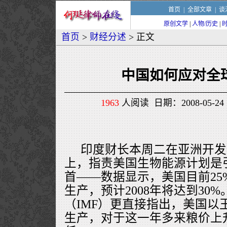
首页
|
全部文章
|
谈
原创文学
|
人物/历史
|
首页
>
财经分述
> 正文
中国如何应对全
1963
人阅读 日期：2008-05-24 
印度财长本周二在亚洲开发
上，指责美国生物能源计划是
首——数据显示，美国目前25
生产，预计2008年将达到30
（IMF）更直接指出，美国以
生产，对于这一年多来粮价上