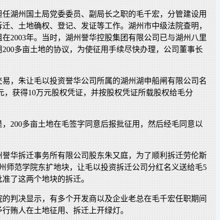
就担任湖州国土局党委委员、副局长之职的毛千宏，分管建设用
拆迁、土地确权、登记、发证等工作。湖州市中级法院查明，
在2003年。当时，湖州誉华控股集团有限公司已与湖州八里
200多亩土地的协议，为使征用手续尽快办理，公司董事长
。
交易，朱让毛以投资誉华公司所属的湖州湖申船闸有限公司名
万元，获得10万元股权凭证，并按股权凭证所载股权给毛分
是，200多亩土地在毛签字同意后报批征用，然后经毛同意以
。
州誉华拆迁事务所有限公司股东朱又庭，为了顺利拆迁劳伦斯
湖州师范学院东扩地块，让毛以投资拆迁公司分红名义送给毛5
批准了这两个地块的拆迁。
院的判决显示，有多个开发商以及企业老总在毛千宏任职期间
予行贿人在土地征用、拆迁上开绿灯。