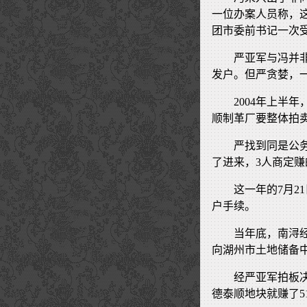
一位办案人员称，
团市委前书记一次
严亚军与冯并
发户。但严贪婪，
2004年上半
顺制革厂要整体拍
严找到同是公
了进来，3人商定赚
这一年的7月2
户手续。
当年底，南浔
向湖州市土地储备
经严亚军拍板
德泰顺地块就赚了5