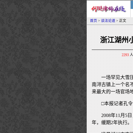
首页
>
谈法论道
> 正文
浙江湖州
2293
人
一场罕见大雪
南浔古镇上一个名
来最大的一场官场地
□本报记者孔
2008年11
年，缓期2年执行。