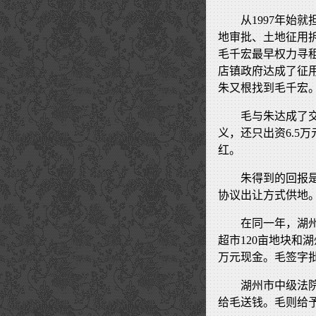
从1997年始
地审批、土地征用
毛千宏最早权力寻租
店镇政府达成了征用
朱又根找到毛千宏
毛与朱达成了
义，还只出资6.5
红。
朱得到的回报
协议出让方式供地
在同一年，湖
超市120亩地块和
万元现金。毛签字
湖州市中级法
给毛送钱。毛则给