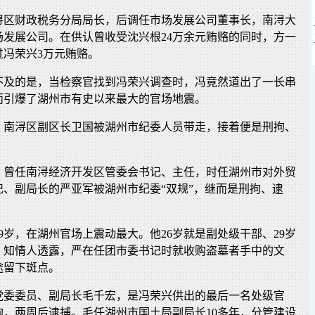
浔区财政税务分局局长，后调任市场发展公司董事长，南浔大
场发展公司。在供认曾收受沈兴根24万余元贿赂的同时，方一
过冯荣兴3万元贿赂。
不及的是，当检察官找到冯荣兴调查时，冯竟然道出了一长串
而引爆了湖州市有史以来最大的官场地震。
1日，南浔区副区长卫国被湖州市纪委人员带走，接着便是刑拘、
，曾任南浔经济开发区管委会书记、主任，时任湖州市对外贸
记、副局长的严亚军被湖州市纪委“双规”，继而是刑拘、逮
9岁，在湖州官场上震动最大。他26岁就是副处级干部、29岁
，知情人透露，严在任团市委书记时就收购盗墓者手中的文
途留下斑点。
党委委员、副局长毛千宏，是冯荣兴供出的最后一名处级官
拘，两周后逮捕。毛任湖州市国土局副局长10多年，分管建设