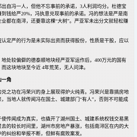
都出自冯一人，但他不忘事前的承诺，3人利润均分。杜德宝
赚到钱给严20%，冯执意兑现事前的承诺。冯的想法是严是南
企业都在南浔，还要靠这棵“大树”。严亚军未出分文就轻松赚
院认定严的行为是未实际出资而获得股份，性质是干股，应以
，地处较偏僻的德泰顺地块经严亚军运作后，400万元的国有
而这块地块至今近 4年荒芜，无人问津。
山一角
勾兑之功在冯荣兴的身上展现得炉火纯青。冯荣兴是靠搞房地
来，当地人就传闻冯在国土、城建部门“有人”，否则不可能成
于使传闻成为真实，也撬开了湖州国土、城建系统权钱交易黑
过去的较长时间里，湖州市房地产暴涨，包括南浔区在内的大
中的纠纷和举报不断，但鲜有腐败案发。