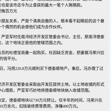
这也是该市迄今为止查获的最大一笔个人贿赂款。
受贿百万元
非朋友关系，严是个清高自傲的人，根本看不起眼前的这个暴
一个偶然的机会使他们成为合作伙伴。
年，严亚军时任南浔经济开发区管委会书记、主任，原南浔德泰
卖，这个地块正是他的管辖范围之内。
务员的杜德宝商量一起购买，杜因缺乏资金，把妻舅冯荣兴拉
的钱平分。
1日，冯用220.8万元顺利买下德泰顺地产。事后，冯办理了过
经济开发区管委会采取由开发区提供土地，以土地收储的形式
中心借款，严亚军巧妙地将德泰顺地块纳入收储范围。
决定，德泰顺地块以730万元转让。仅半年的时间，冯荣兴在
10万余元，扣除装修费等费用，净赚400万元。