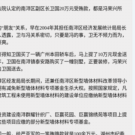
法院认定的南浔区副区长卫国20万元受贿款，都是冯荣兴所
“朋友”关系，早在2004年其担任南浔区经济发展统计局局长
人透露，卫与冯关系密切，只要是冯的事，卫无不倾力而为，
豪爽。
荣兴得知卫国买了一辆广州本田轿车后，马上提了10万元现金送
6年，卫国在南浔镇泰安路购买了一幢别墅，正要装修，冯荣兴
给卫国送去。
浔区经发局局长期间，还兼任南浔区新型墙体材料改革领导小
拥有减免新型墙体材料专项基金生杀大权。按照国家规定，凡
建筑工程未使用新型墙体材料的建设单位应缴纳新型墙体材料
投资建设南浔群耀针织厂、巨赢花园、巨赢锦绣苑等项目上提
这些项目应缴的部分新型墙体材料专项基金。
同一般，给严亚军的一笔贿赂款就是100余万元。湖州市纪委