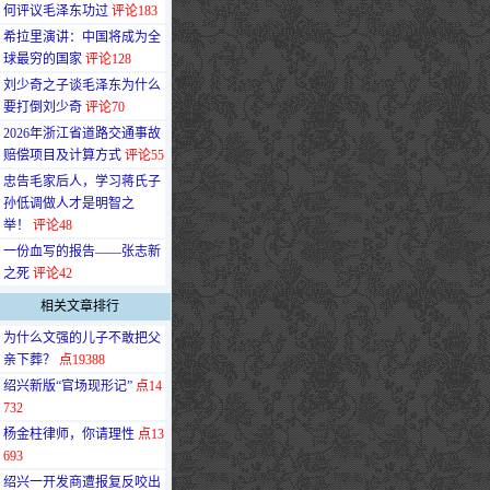
何评议毛泽东功过
评论183
·
希拉里演讲：中国将成为全
球最穷的国家
评论128
·
刘少奇之子谈毛泽东为什么
要打倒刘少奇
评论70
·
2026年浙江省道路交通事故
赔偿项目及计算方式
评论55
·
忠告毛家后人，学习蒋氏子
孙低调做人才是明智之
举！
评论48
·
一份血写的报告——张志新
之死
评论42
相关文章排行
·
为什么文强的儿子不敢把父
亲下葬？
点19388
·
绍兴新版“官场现形记”
点14
732
·
杨金柱律师，你请理性
点13
693
·
绍兴一开发商遭报复反咬出