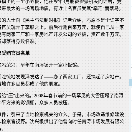
浔镇上的一个小老板，他在今年3月底被检察机关问话后，竟
以来最大的一场官场地震，有近十名官员受其“牵连”而落马。
兴的人士向《民主与法制时报》记者介绍，冯原本是个识字不
将官员玩弄于掌股之上。前后行贿百来万元，就使自己从一家
拥有两家工厂和一家房地产开发公司的老板，资产数千万元。
员却落得身败名裂。
串受贿官员名单
的冯荣兴，早年在南浔镇开一家小饭馆。
们吃惊地发现冯发达了——办了两家工厂，还搞起了房地产。
当地许多官员都成了他的朋友。
给“压”出来的。2008年春节前的一场罕见的大雪压塌了南浔
00平方米的彩钢棚，众多人员被压。
事件，引来了当地检察机关的介入。于是，市场改造维修建设
入检察官视野。沈兴根供出了他曾向时任南浔市场发展有限公
贿。