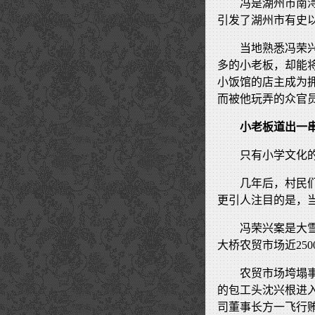
冯是湖州市南
引发了湖州市有史
当地熟悉冯荣
多的小老板，却能
小饭馆的店主成为
而被他玩弄的众官
小老板道出一
只有小学文化
几年后，村民
更引人注目的是，
冯荣兴案是大雪
大桥农贸市场近25
农贸市场垮塌
的包工头沈兴根进
司董事长方一飞行