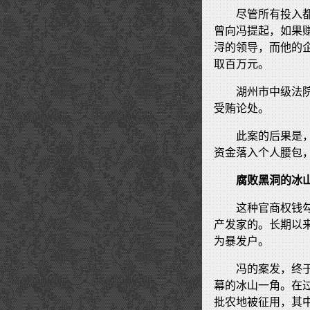
尽管所有投入
曾向冯提起，如果
浔的领导，而他的
取百万元。
湖州市中级法
受贿论处。
此案的后果是
资金落入个人腰包，
腐败黑洞的冰
这种官商权钱
产发家的。长期以
为暴发户。
冯的案发，终
幕的冰山一角。在
批农地被征用，其