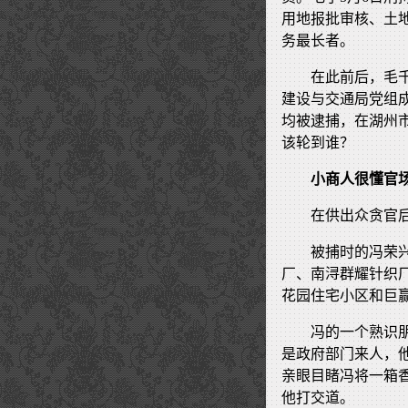
用地报批审核、土
务最长者。
在此前后，毛
建设与交通局党组
均被逮捕，在湖州
该轮到谁？
小商人很懂官
在供出众贪官后
被捕时的冯荣
厂、南浔群耀针织
花园住宅小区和巨
冯的一个熟识
是政府部门来人，
亲眼目睹冯将一箱
他打交道。