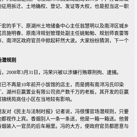
地征用拆迁、土地确权、登记、发证等大权，也是担当这一职
千宏的手下、原湖州土地储备中心主任翁慧明以及南浔区城乡
成员施明春、原南浔规划管理处副主任姚勉勉、规划师袁雷等
市、南浔区政府官员中掀起轩然大波。大家纷纷猜测，下一个
场潜规则
，2008年3月31日，冯荣兴被以涉嫌行贿罪刑拘、逮捕。
兴已不再是10年前开小饭馆的店主，而是拥有南浔冯氏印染
厂、湖州巨赢置业有限公司资产数千万的老板，其开发的巨赢
赢锦绣苑商住小区在当地较有影响。
朋友对《民主与法制时报》记者说，冯很懂官场潜规则，只要
他都视作上宾。香烟别人一条一条送，他是一箱一箱送。他曾
香烟装入一官员的后车厢里。冯的大方，使政府官员都愿意与