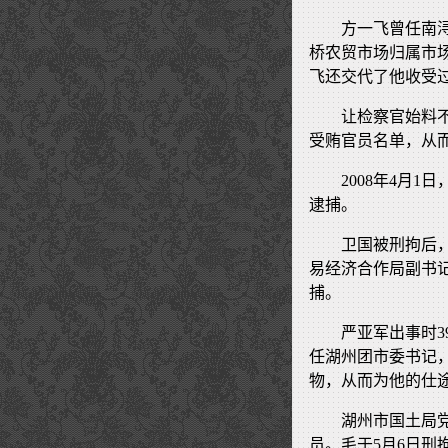
方一飞曾任南
桥农贸市场归属市
飞还交代了他收受
让检察官始料
受贿官员名单，从
2008年4月
逮捕。
卫国被刑拘后
易经济合作局副书
捕。
严亚军出事时3
任湖州团市委书记
物，从而为他的仕
湖州市国土局
员。毛于5月6日刑