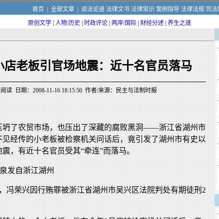
首页
|
全部文章
|
谈法论道
法律文书
法律常识
案例指导
法律法规
司法
原创文学
|
人物/历史
|
时政评论
|
两岸/国际
|
财经分述
|
养生之道
小店老板引官场地震：近十名官员落马
阅读 日期：2008-11-16 18:15:50 作者/来源：民主与法制时报
压坍了农贸市场，也压出了深藏的腐败黑洞——浙江省湖州市
不见经传的小老板被检察机关问话后，竟引发了湖州市有史以
震，有近十名官员受其“牵连”而落马。
令泉发自浙江湖州
月5日，冯荣兴因行贿罪被浙江省湖州市吴兴区法院判处有期徒刑2