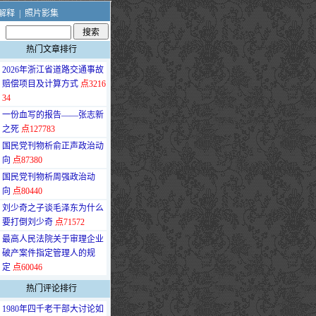
解释
|
照片影集
热门文章排行
·
2026年浙江省道路交通事故
赔偿项目及计算方式
点3216
34
·
一份血写的报告——张志新
之死
点127783
·
国民党刊物析俞正声政治动
向
点87380
·
国民党刊物析周强政治动
向
点80440
·
刘少奇之子谈毛泽东为什么
要打倒刘少奇
点71572
·
最高人民法院关于审理企业
破产案件指定管理人的规
定
点60046
热门评论排行
·
1980年四千老干部大讨论如