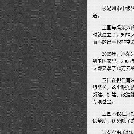
被湖州市中级
送。
卫国与冯荣兴的
时就建立了。知情
而冯的出手也非常
2005年，冯
到卫国家里。200
立即又拿了10万元
卫国在担任南
组组长，这个职务
新建、扩建、改建
专项基金。
卫国不仅在冯
供帮助，还免除了
冯荣兴出手非