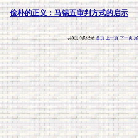
俭朴的正义：马锡五审判方式的启示
共0页 0条记录
首页
上一页
下一页