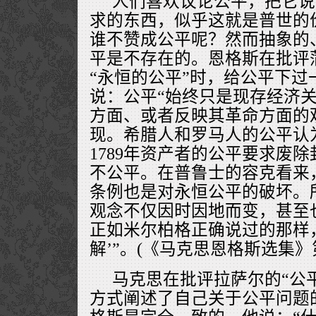
人们喜欢议论公平，把它说
求的东西，似乎这就是普世的
谁不赞成公平呢？然而抽象的
平是不存在的。恩格斯在批评
“永恒的公平”时，给公平下过
说：公平“始终只是现存经济
方面、或者反映其革命方面的
现。希腊人和罗马人的公平认
1789年资产者的公平要求废
不公平。在普鲁士的容克看来
条例也是对永恒公平的破坏。
观念不仅因时因地而变，甚至
正如米尔柏格正确说过的那样
解’”。(《马克思恩格斯选集》第
马克思在批评拉萨尔的“公
方式阐述了自己关于公平问题