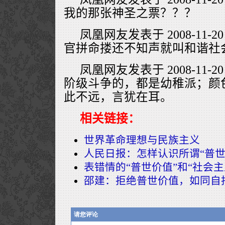
我的那张神圣之票？？？
凤凰网友发表于 2008-11-20
官拼命搂还不知声就叫和谐社
凤凰网友发表于 2008-11-20
阶级斗争的，都是幼稚派；颜
此不远，言犹在耳。
相关链接：
世界革命理想与民族主义
人民日报：怎样认识所谓“普世
表错情的“普世价值”和“社会主
邵建：拒绝普世价值，如同自