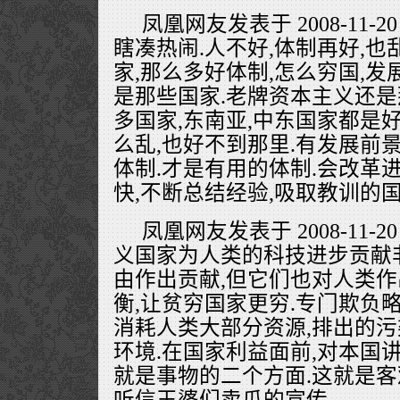
凤凰网友发表于 2008-11-20
瞎凑热闹.人不好,体制再好,也
家,那么多好体制,怎么穷国,发
是那些国家.老牌资本主义还是
多国家,东南亚,中东国家都是
么乱,也好不到那里.有发展前
体制.才是有用的体制.会改革
快,不断总结经验,吸取教训的
凤凰网友发表于 2008-11-20
义国家为人类的科技进步贡献
由作出贡献,但它们也对人类作
衡,让贫穷国家更穷.专门欺负
消耗人类大部分资源,排出的污
环境.在国家利益面前,对本国讲
就是事物的二个方面.这就是客
听信王婆们卖瓜的宣传.