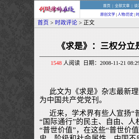
首页
|
全部文章
|
谈
原创文学
|
人物/历史
|
首页
>
时政评论
> 正文
《求是》：三权分立
1548
人阅读 日期：2008-11-21 08
此文为《求是》杂志最新理
为中国共产党党刊。
近来，学术界有些人宣扬“
“国际通行”的民主、自由、人
“普世价值”，在这些“普世价
史、阶级和社会属性，中国不