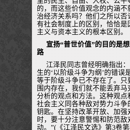
里的民主、自由、人权、公平等
的，而这些价值观念的内涵不
治经济关系吗？他们之所以否认
有社会制度上的区别，恰恰是
主义与资本主义的根本区别。
宣扬“普世价值”的目的是
路
江泽民同志曾经明确指出：
生的‘以阶级斗争为纲’的错误
等于阶级斗争已不存在了。只
围内存在，我们就不能丢弃马
分析的观点和方法。这种观点
社会主义同各种敌对势力斗争
钥匙。在坚持改革开放、加强
时，要十分注意警惕和防范敌
动。”(《江泽民文选》第3卷第