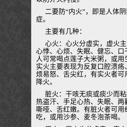
二要防“内火”，即是人体
症。
主要有几种：
心火：心火分虚实，虚火主
心悸、心烦、失眠、健忘、口
人可常喝点莲子大米粥，或用
实火主要表现为反复口腔溃疡
烦易怒、舌尖红，有实火者可
降火。
脏火：干咳无痰或痰少而粘
热盗汗、手足心热、失眠、两
嘶哑、舌红嫩。有脏火者可用
吃，或用沙参、麦冬泡茶喝。