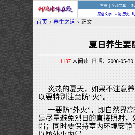
首页
|
全部文章
|
谈
原创文学
|
人物/历史
|
首页
>
养生之道
> 正文
夏日养生要防
1137
人阅读 日期：2008-05-30 
炎热的夏天，如果不注意养
以要特别注意防“火”。
一要防“外火”，即自然界
是尽量避免烈日的直接照射，
帽；同时要保持室内环境安静
以防外火内侵。