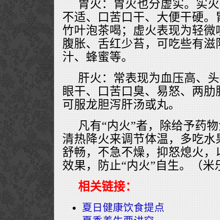
胃火：胃火也分虚实。实火
不适、口苦口干、大便干硬。
竹叶泡茶喝；虚火表现为轻微
腹胀、舌红少苔，可吃些有滋
汁、蜂蜜等。
肝火：常表现为血压高、头
眼干、口苦口臭、易怒、两肋
可服龙胆泻肝汤或丸。
凡有“内火”者，除给予药
清热降火来调节体温，多吃水
舒畅，不急不燥，抑怒熄火，以
效果，防止“内火”自生。（米
相关链接：
夏日健康饮食提点