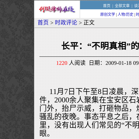
首页
|
全部文章
|
谈
原创文学
|
人物/历史
|
首页
>
时政评论
> 正文
长平：“不明真相”
1220
人阅读 日期：2009-01-18 0
11月7日下午至8日凌晨，
件，2000余人聚集在宝安区
门外，抬尸示威，打砸物品，
骚乱的夜晚。事态平息之后，
里，没有出现人们常见的“不明
眼。