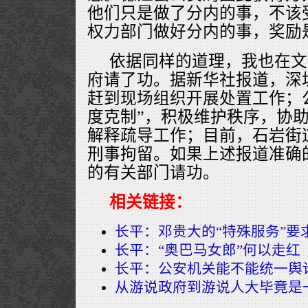
他们只是做了分内的事，不该
权力部门做好分内的事，奖励
依据同样的道理，我也在文
府请了功。据新华社报道，深
赶到现场组织开展处置工作；
度克制”，积极维护秩序，协
解释疏导工作；目前，石岩街
刑事拘留。如果上述报道准确
的有关部门请功。
相关链接：
长平：邓贵大的“特殊服务”要
长平：“奥巴马女郎”何以走红
长平：公安机关能不能统一舆
从游说政府到游说人大毕竟是