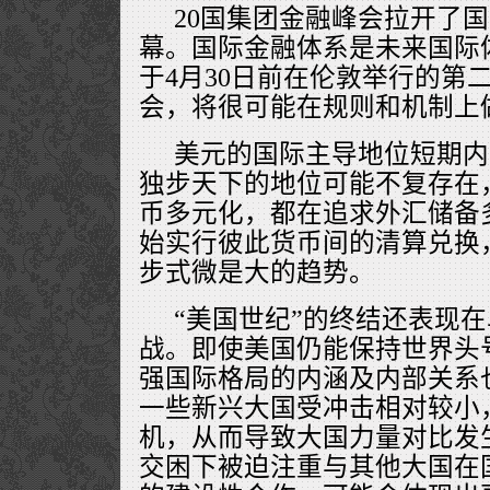
20国集团金融峰会拉开了
幕。国际金融体系是未来国际
于4月30日前在伦敦举行的第
会，将很可能在规则和机制上
美元的国际主导地位短期内
独步天下的地位可能不复存在
币多元化，都在追求外汇储备
始实行彼此货币间的清算兑换
步式微是大的趋势。
“美国世纪”的终结还表现
战。即使美国仍能保持世界头
强国际格局的内涵及内部关系
一些新兴大国受冲击相对较小
机，从而导致大国力量对比发
交困下被迫注重与其他大国在