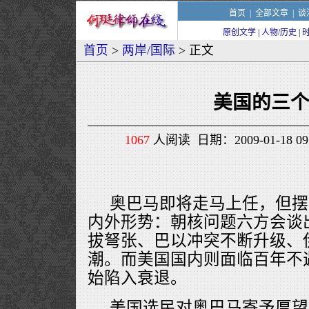
首页
|
全部文章
|
谈
原创文学
|
人物/历史
|
首页
>
两岸/国际
> 正文
美国的三
1067
人阅读 日期：2009-01-18 0
奥巴马即将走马上任，但摆
内外形势：朝核问题六方会谈
拔弩张、巴以冲突不断升级、
潮。而美国国内则面临百年不
始陷入衰退。
美国选民对奥巴马寄予厚望