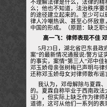
不理解法律是什么，法律的精
么；他也不知道，法治秩序要
的途径建立起来的。至少可以
律人冷嘲热讽、甚至心怀敌意
中国的形成。（原题：缺乏职
高一飞：律师表现不佳 
5月23日，湖北省巴东县政
案”的最新情况通报说:警方证
的事实，案情“第三人”邓中佳
邓玉娇母亲张树梅已声明与律
还称邓玉娇母女对律师散布谣
我认为，邓母解除与夏霖、
的。夏霖自称毕业于西南政法
证），但实际上缺乏作为律师
道德，这可从他们一系列的表