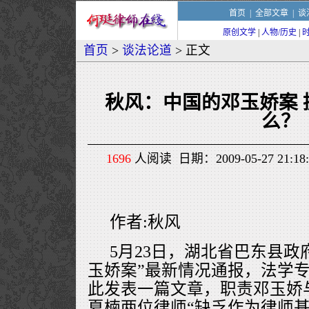
首页
|
全部文章
|
谈
原创文学
|
人物/历史
|
首页
>
谈法论道
> 正文
秋风：中国的邓玉娇案 
么？
1696
人阅读 日期：2009-05-27 21
作者:秋风
5月23日，湖北省巴东县政
玉娇案”最新情况通报，法学
此发表一篇文章，职责邓玉娇
夏楠两位律师“缺乏作为律师