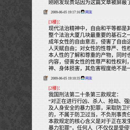
刚刚发现贵站因为这篇文章被屏蔽了
2009-06-05 19:17:16
网友
[3楼]：
现代法治精神中，自由和平等都是
整个法治大厦几块最重要的基石之
成年女性的自由意志，侵害了自由
人天赋自由；对女性的性尊严、性
本人性的了解和尊重的产物，同时
内容，侵害女性的性尊严和性权利
神、身体损害，其危害程度绝不是
2009-06-05 19:10:35
网友
[2楼]：
我国刑法第二十条第三款规定：
“对正在进行行凶、杀人、抢劫、
及人身安全的暴力犯罪，采取防卫
的，不属于防卫过当，不负刑事责任
本款规定的核心含义是对于正在发生
暴力犯罪”，任何人（不仅仅是受侵