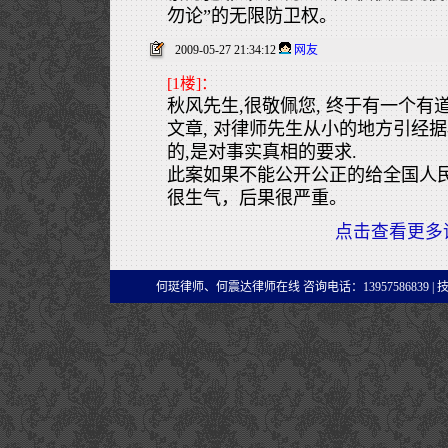
勿论”的无限防卫权。
2009-05-27 21:34:12
网友
[1楼]：
秋风先生,很敬佩您, 终于有一个有
文章, 对律师先生从小的地方引经据
的,是对事实真相的要求.
此案如果不能公开公正的给全国人
很生气，后果很严重。
点击查看更多
何珽律师、何震达律师在线 咨询电话：13957586839 |