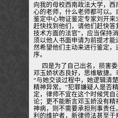
向我的母校西南政法大学，西
心的老师，什么老师都可以。
鉴定中心物证鉴定专家刘开来
赶快找到他们，请他们赶快答复
技术方面的法官”，应当保持
须以他人书面申请为前提才能
然希望他们主动来进行鉴定，
序。
四是为了自己出名，损害委
邓玉娇状态良好，思维敏捷。
“与她交谈过程中，她逻辑清
精神异常。”犯罪嫌疑人是否
定，律师不宜在这个时候凭自
论；更不能断言邓玉娇没有精
神病，则不需要承担刑事责任
利的维护者，新律师法甚至于