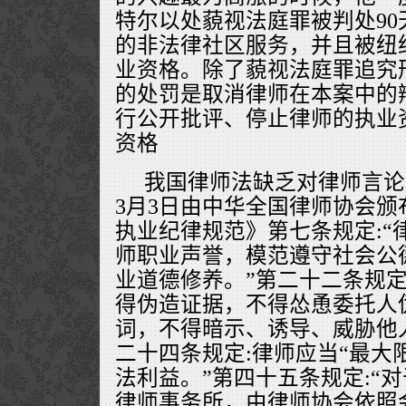
特尔以处藐视法庭罪被判处90
的非法律社区服务，并且被纽约
业资格。除了藐视法庭罪追究
的处罚是取消律师在本案中的
行公开批评、停止律师的执业
资格
我国律师法缺乏对律师言论限
3月3日由中华全国律师协会
执业纪律规范》第七条规定:“
师职业声誉，模范遵守社会公
业道德修养。”第二十二条规定
得伪造证据，不得怂恿委托人
词，不得暗示、诱导、威胁他
二十四条规定:律师应当“最大
法利益。”第四十五条规定:“
律师事务所，由律师协会依照