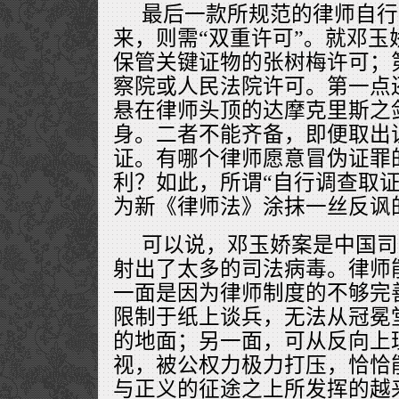
最后一款所规范的律师自行
来，则需“双重许可”。就邓玉
保管关键证物的张树梅许可；
察院或人民法院许可。第一点
悬在律师头顶的达摩克里斯之
身。二者不能齐备，即便取出
证。有哪个律师愿意冒伪证罪
利？如此，所谓“自行调查取证
为新《律师法》涂抹一丝反讽
可以说，邓玉娇案是中国司
射出了太多的司法病毒。律师
一面是因为律师制度的不够完
限制于纸上谈兵，无法从冠冕
的地面；另一面，可从反向上
视，被公权力极力打压，恰恰
与正义的征途之上所发挥的越