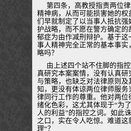
第四条，高教授指责两位律
精神病，从而可能损害她的权
们早就制定了以当事人抵抗强
护战略，而不愿在警方确定的
郁症为由作减刑辩护。基于这
事人精神完全正常的基本事实
略吗？
由上述四个站不住脚的指控
真研究本案案情，没有认真研
与策略，也缺乏对法律原则及
知，更没有体谅两位律师服务
律同行工作的尊重。他对两位
绪化色彩，这尤其体现于“为
人的利益”的指控之词。如此
之口，实在令人吃惊。难道这
理“？