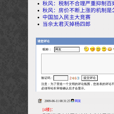
秋风：税制不合理严重抑制百
秋风：房价不断上涨的机制是
中国加入民主大竞赛
当佘太君灭掉杨四郎
2009-06-11 08:31:25
网友
[4楼]：