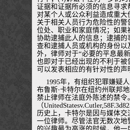
证据和证据所必须的信息寻求帮
对某个人或公众利益造成重大
关于相关人员行为危险性的警
位处、职业和家庭情况；如果
协助逮捕此人的信息；逮捕的
查和逮捕人员或机构的身份以
外，律师对于“必要的平息最新
也即对于已经出现的不利于被
可以发表相应的有针对性的声
1995年，有组织犯罪嫌疑
布鲁斯·卡特尔在纽约州联邦
禁止律师在法庭外陈述的禁令
（UnitedStatesv.Cutler,58F.3
历史上，卡特尔是因与媒体交
一位律师。尽管法官无数次地
的兴趣最为高涨的时候，他一