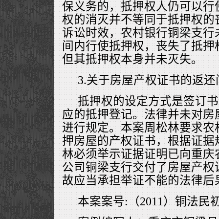
保义务的，抵押权人仍可以行
权的消灭并不等同于抵押权的
诉讼时效，农村银行铜梁支行
间内行使抵押权，丧失了抵押
但其抵押权本身并未灭失。
3.关于房屋产权证书的返还
抵押权的设定方式是签订书
应的抵押登记。法律并未对房
进行规定。本案周松林要求农
押房屋的产权证书，根据证据
林必须举示证据证明已向重庆
公司铜梁支行交付了房屋产权
故应当承担举证不能的法律后
本案案号:（2011）铜法民初