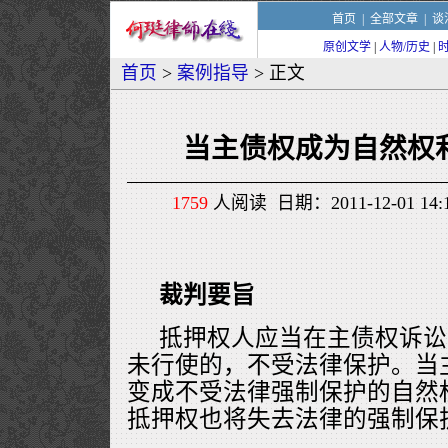
首页
|
全部文章
|
谈
原创文学
|
人物/历史
|
首页
>
案例指导
> 正文
当主债权成为自然权
1759
人阅读 日期：2011-12-01 1
裁判要旨
抵押权人应当在主债权诉讼
未行使的，不受法律保护。当
变成不受法律强制保护的自然
抵押权也将失去法律的强制保