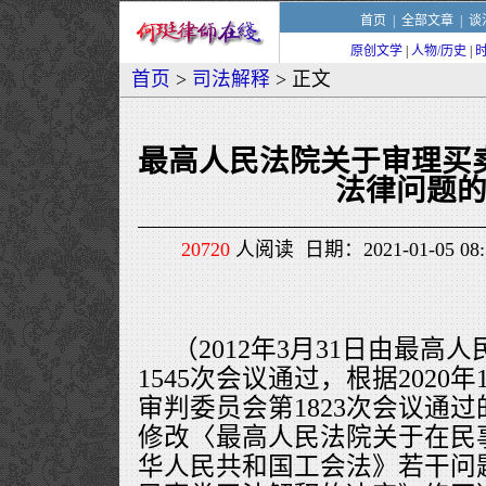
首页
|
全部文章
|
谈
原创文学
|
人物/历史
|
首页
>
司法解释
> 正文
最高人民法院关于审理买
法律问题
20720
人阅读 日期：2021-01-05 0
（2012年3月31日由最高
1545次会议通过，根据2020
审判委员会第1823次会议通
修改〈最高人民法院关于在民
华人民共和国工会法》若干问