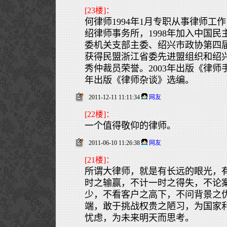
[23楼]：
何律师1994年1月专职从事律师工作
绍律师事务所，1998年加入中国
委机关支部主委、绍兴市政协第四
获得民盟浙江省委先进盟组织和绍
秀仲裁员荣誉。2003年出版《律师
年出版《律师杂谈》选编。
2011-12-11 11:11:34
网友
[22楼]：
一个值得敬仰的律师。
2011-06-10 11:26:38
网友
[21楼]：
所谓大律师，就是有长远的眼光，
时之输赢，不计一时之得失，不论
少，不看客户之高下，不问背景之
端，敢于挑战权贵之陋习，为国家
忧虑，为未来明天而思考。