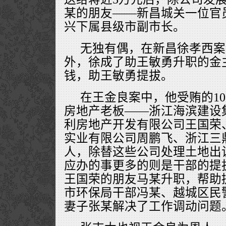
某的朋友——新昌城关一位官
兴下属县级市副市长。
无独有偶，在新昌徐孝西案
外，徐成了助王敏勇升职的金
钱，助王敏勇提拔。
在王金良案中，他受贿的1
房地产老板——浙江海滨建设
利房地产开发有限公司王国荣
实业有限公司周鹏飞、浙江三
人，除替这些公司处理土地出
应办的事更多的则是干部的提
王国荣的朋友马某升职，帮助
市环保局干部冯某、越城区民
妻子张某解决了工作调动问题