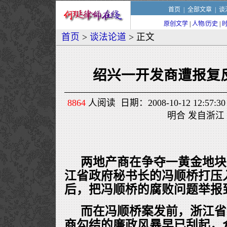
首页
|
全部文章
|
谈
原创文学
|
人物/历史
|
首页
>
谈法论道
> 正文
绍兴一开发商遭报复
8864
人阅读 日期：2008-10-12 12:5
明合 发自浙江
两地产商在争夺一黄金地块
江省政府秘书长的冯顺桥打压
后，把冯顺桥的腐败问题举报
而在冯顺桥案发前，浙江省
商勾结的廉政风暴早已刮起，