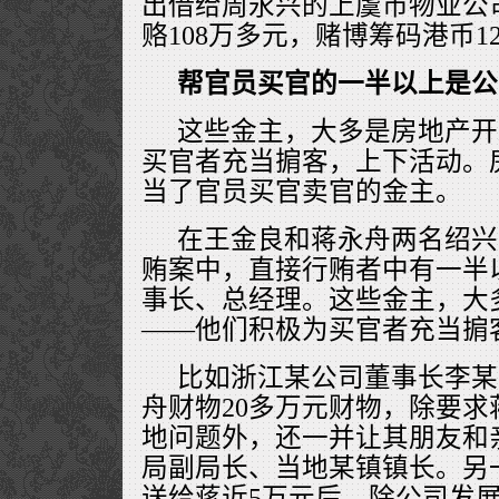
出借给周永兴的上虞市物业公
赂108万多元，赌博筹码港币1
帮官员买官的一半以上是公
这些金主，大多是房地产开
买官者充当掮客，上下活动。
当了官员买官卖官的金主。
在王金良和蒋永舟两名绍兴
贿案中，直接行贿者中有一半
事长、总经理。这些金主，大
——他们积极为买官者充当掮
比如浙江某公司董事长李某
舟财物20多万元财物，除要
地问题外，还一并让其朋友和
局副局长、当地某镇镇长。另
送给蒋近5万元后，除公司发