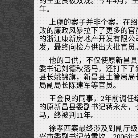
的王金良被双规。今年4月，王
年。
上虞的案子并非个案。在绍
败的廉政风暴拉下了更多的官员
的浙江康新房地产开发有限公
发，最终向检方供出大批官员
他的口供，不仅使原新昌县
委书记刘德秋落马，还打下了
县长姚锦旗，新昌县土管局局
局副局长陈建军等官员。
王金良的同事，2年前调任
的原新昌县委副书记蒋永舟，
马，终被判11年。
徐孝西案最终涉及到副厅级
兴市委副书记范雪坎。2006年8