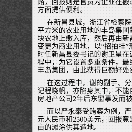
赂，回报则是官员为企业在搬
方面提供便利。
在新昌县城，浙江省检察院
平方米的农业用地的丰岛集团
块农地上缴入库，然后再由新
变更为商业用地，以“招拍挂”
时任新昌县委书记的谢卫星在这
程中，为它设置多重条件，最终
丰岛集团，由此获得巨额好处
在这过程中，谢的副手、分
记程晓帆，亦陷身其中，不能
房地产公司2年后东窗事发而
而以严永泰受贿案为例，严
元人民币和2500美元，回报竟是
亩的滩涂供其造地。