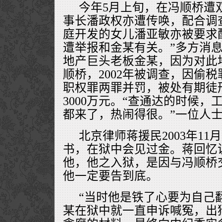
今年5月上旬，在冯顺桥遭
事长潘政权亦遭传唤，配合调
庭开发的女儿潘亚敏亦被要求
遭举报和金某有关。”多方消
地产巨头老板金某，因为对此
顺桥，2002年被调查，因偷
职权罪两罪并罚，被处有期徒
3000万元。“查通达的时候
都来了，热闹得很。”一位人
北京律师蒋援民2003年1
书，在狱中会见过金。蒋回忆
他，他之入狱，是因与冯顺桥
他一定要告到底。
“当时他是铁了心要为自己
某在狱中就一直申诉喊冤，出