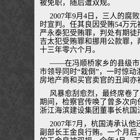
被免职，随后遭双规。
2007年9月4日，三人的
时宣判。任其良因受贿54万元
严永泰犯受贿罪，判处有期徒
吉太犯受贿罪和挪用公款罪，
十三年零六个月。
——在冯顺桥家乡的县级市
市领导同时“栽倒”，一时惊动
房地产商和买官卖官的丑闻亦
风暴愈刮愈烈，最终席卷了
期间，检察官传唤了曾多次向
浙江海滨建设集团董事长杭国
2007年7月，杭国涛承认
副部长王金良行贿。一个月后