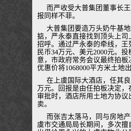
而严收受大普集团董事长王
报同样不菲。
大普集团要造万头奶牛基地
掂，严永泰直接找到顶头上司
招呼。通过严永泰的牵线，王
民币34万元、美元2000元。
意，市政府常务会议最终拍板决
优惠价将1068000平方米土
在上虞国际大酒店，任其良
万元。回报是由任拍板决定，
审批时，酒店所用土地为协议
卖。
而张吉太落马，同与房地产
虞市交通局局长期间，多次擅自