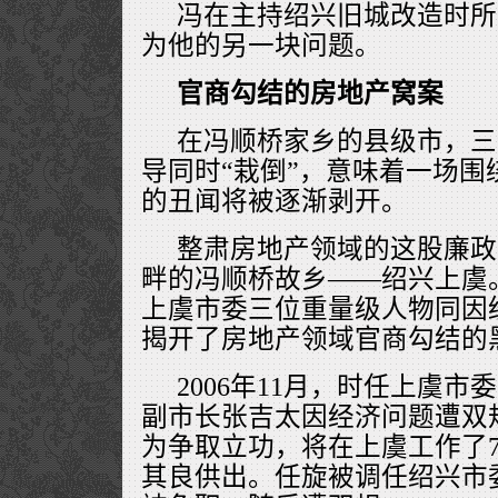
冯在主持绍兴旧城改造时所
为他的另一块问题。
官商勾结的房地产窝案
在冯顺桥家乡的县级市，三
导同时“栽倒”，意味着一场围
的丑闻将被逐渐剥开。
整肃房地产领域的这股廉政
畔的冯顺桥故乡——绍兴上虞。2
上虞市委三位重量级人物同因
揭开了房地产领域官商勾结的
2006年11月，时任上虞
副市长张吉太因经济问题遭双
为争取立功，将在上虞工作了
其良供出。任旋被调任绍兴市