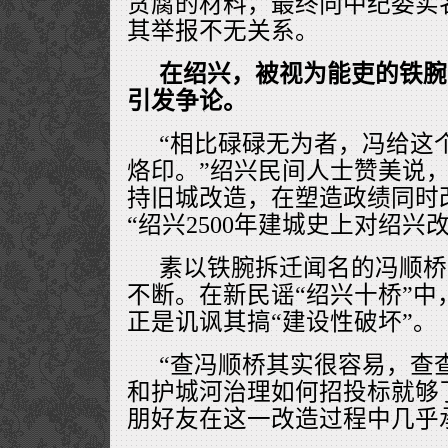
贪腐的材料，最终向中纪委实
其举报不无关系。
在绍兴，被视为能吏的铁腕
引发争论。
“相比碌碌无为者，冯给这
烙印。”绍兴民间人士赞美说
持旧城改造，在塑造政绩同时
“绍兴2500年建城史上对绍兴
素以铁腕拆迁闻名的冯顺桥
不断。在新民谣“绍兴十桥”中
正是讥讽其搞“建设性破坏”。
“查冯顺桥其实很容易，查
和护城河治理如何招投标就够
朋好友在这一改造过程中几乎