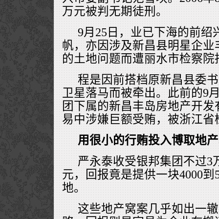
万元被判无期徒刑。
9月25日，业已下海的前
帆，亦因涉及新昌县明星企业
的土地问题而遭丽水市检察院
程是因前搭档原新昌县委书
卫星落马而被牵出。此前的9
团下属的新昌丰岛房地产开发
易中涉嫌巨额受贿，被浙江省
用很小的行贿投入博取地产
严永泰收受银邦集团不过3万
元，回报竟是提供一块4000到
地。
这些地产窝案几乎如出一辙