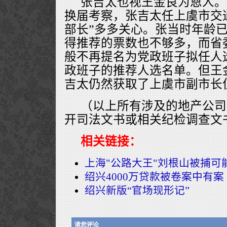
张吉太也视王金良为恩人。2
换届考察，张吉太任上虞市交
部长”多多关心。张当时年龄已
得推荐的票数也不够多，而省
般不再提名为党政班子拟任人
政班子的推荐人选名单。但王金
吉太仍然获取了上虞市副市长
（以上所有涉及的地产公司
开司法文书或相关纪检调查文
相关链接：
上海"公路大王"刘根山被捕可
绍兴4000万贷款被卷案中有案
绍兴新版“官场现形记”