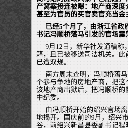
产窝案接连被曝：地产商深度
甚至为官员的买官卖官充当金
已经5个月了，由浙江省政
书记冯顺桥落马引发的官场震
9月12日，新华社发通稿
籍，且已被移送司法机关。此前
已遭双规。
南方周末查明，冯顺桥落马
个参与争地的房地产商，把这
该地产商出狱后，把冯顺桥的
中纪委。
由冯顺桥开始的绍兴官场腐
地揭开。国庆前的9月，绍兴
谷，前绍兴新昌县委副书记程