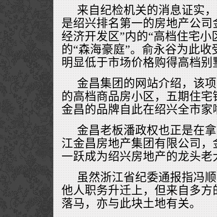
来自纪检机关的消息证实，
是绍兴排名第一的房地产公司
经济开发区”内的“高档住宅小
的“森海豪庭”。俞永谷为此收
明显低于市场价格购得高档别
金昌集团的网站介绍，该项
的高档商品房小区，五期住宅销
金昌的品牌自此在绍兴全市家
金昌老板潘政权也正是在拿
江金昌房地产集团有限公司，
一跃成为绍兴房地产的龙头老
虽然浙江省纪委通报指冯顺
他人职务升迁上，但来自多方
落马，亦与此块土地有关。