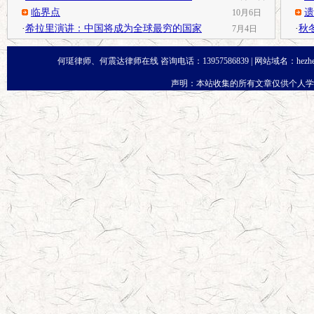
临界点
遗
10月6日
·
希拉里演讲：中国将成为全球最穷的国家
·
秋
7月4日
何珽律师、何震达律师在线 咨询电话：13957586839 | 网站域名：
hezh
声明：本站收集的所有文章仅供个人学