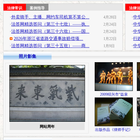
法律常识
案例指导
法律
·
外卖骑手、主播、网约车司机算不算公...
·
中
4月28日
·
法答网精选答问（第三十七批）——执...
·
中
2月24日
·
法答网精选答问（第三十六批）——国...
·
中
2月24日
2026年浙江省道路交通事故赔偿项...
·
行
1月22日
·
法答网精选答问（第三十五批）——商...
·
中
1月9日
照片影集
2009绍兴市“益泉
网站周年
出版作品《律师手记》