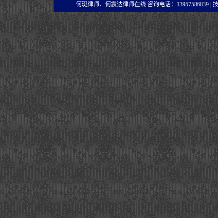
何珽律师、何震达律师在线 咨询电话：13957586839 |