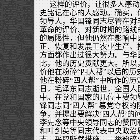
这样的评价，让很多人感动
史铭记在心的人感动。确实，
领导人，华国锋同志尽管在对
革命的评价、对新时期的路线
的局限性，但他仍然在影响中
正、恢复和发展工农业生产、
方面都作出过很大努力。与华
比，他的历史贡献更大。所以，
价他在粉碎“四人帮”以后的历
他在粉碎“四人帮”中所作的历史贡
日，毛泽东同志逝世，全国人
中。在党和国家的几位主要领
锋同志同‘四人帮’ 篡党夺权
争，并提出要解决‘四人帮’的
李先念等中央领导同志的赞同
和叶剑英等同志代表中央政治
志，采取断然措施，一举粉碎‘