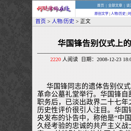
首页
|
全部文章
|
谈
原创文学
|
人物/历史
|
首页
>
人物/历史
> 正文
华国锋告别仪式上的
2220
人阅读 日期：2008-12-23 1
华国锋同志的遗体告别仪式
革命公墓礼堂举行。华国锋自
职务后，已淡出政界二十七年
历史性评价很引人注目。华国
央发布的讣告中，称他是“中
久经考验的忠诚的共产主义战