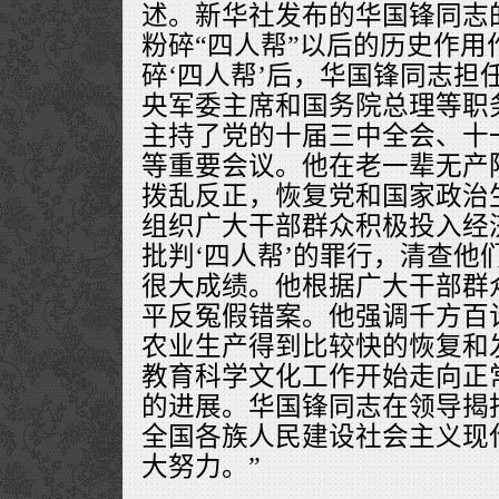
述。新华社发布的华国锋同志
粉碎“四人帮”以后的历史作用
碎‘四人帮’后，华国锋同志担
央军委主席和国务院总理等职
主持了党的十届三中全会、十
等重要会议。他在老一辈无产
拨乱反正，恢复党和国家政治
组织广大干部群众积极投入经
批判‘四人帮’的罪行，清查他
很大成绩。他根据广大干部群
平反冤假错案。他强调千方百
农业生产得到比较快的恢复和
教育科学文化工作开始走向正
的进展。华国锋同志在领导揭批
全国各族人民建设社会主义现
大努力。”