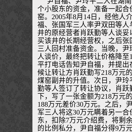
尹自福、尹玲平二人在湖南
个小股东的资金，准备一起合
窑。2005年8月14日，经他
福、张国军三人率尹双田等人
井的原经营者肖跃勤等人谈妥以
买该井的长期经营权，之后张
三人回村准备资金。当晚，尹
人谈价，最终把转让价格降至1
平打电话告知尹自福，并提出
候让转让方肖跃勤写218万元
煤窑副井的升值。次日，尹玲
勤等人签订了转让协议，肖跃
下，写了一张金额为218万元
188万元差价30万元。之后
军三人将这30万元瞒着另一
东，扣除7万元介绍费，将剩余
的比例私分，尹自福分得9万