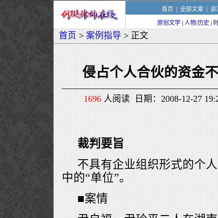
首页
|
全部文章
|
谈
原创文学
|
人物/历史
|
首页
>
案例指导
> 正文
侵占个人合伙的资金
1696
人阅读 日期：2008-12-27 1
裁判要旨
不具有企业组织形式的个人
中的“单位”。
■案情