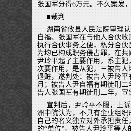
张国军分得6万元。不久案发
■裁判
湖南省攸县人民法院审理认
自福、张国军在与他人合伙收
执行合伙事务之便，私分合伙
为均已构成职务侵占罪，在共
尹玲平起了主要作用，系主犯
次要作用，是从犯，三被告人
退赃，遂判处：被告人尹玲平
月；被告人尹自福有期徒刑二
告人张国军有期徒刑二年，宣
宣判后，尹玲平不服，上诉
洲中院认为，不具有企业组织
自己的名义独立对外承担责任
的“单位”。被告人尹玲平等人