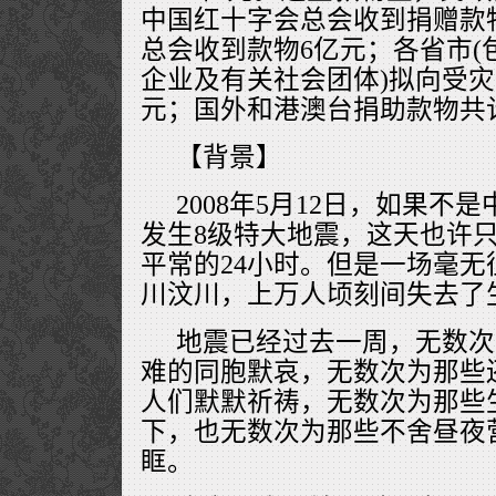
中国红十字会总会收到捐赠款物
总会收到款物6亿元；各省市(
企业及有关社会团体)拟向受灾省
元；国外和港澳台捐助款物共计1
【背景】
2008年5月12日，如果不
发生8级特大地震，这天也许
平常的24小时。但是一场毫
川汶川，上万人顷刻间失去了
地震已经过去一周，无数次
难的同胞默哀，无数次为那些
人们默默祈祷，无数次为那些
下，也无数次为那些不舍昼夜
眶。