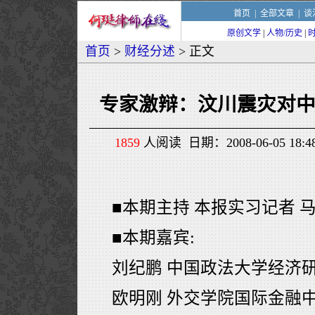
首页
|
全部文章
|
谈
原创文学
|
人物/历史
|
首页
>
财经分述
> 正文
专家激辩：汶川震灾对
1859
人阅读 日期：2008-06-05 18
■本期主持 本报实习记者 
■本期嘉宾:
刘纪鹏 中国政法大学经济
欧明刚 外交学院国际金融