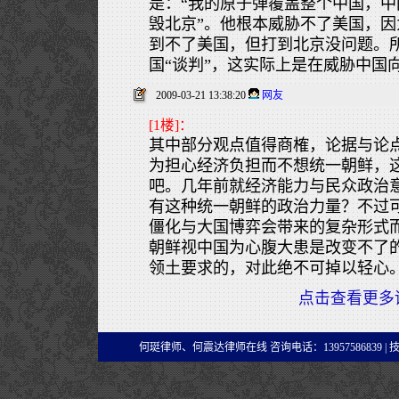
是：“我的原子弹覆盖整个中国，
毁北京”。他根本威胁不了美国，
到不了美国，但打到北京没问题。
国“谈判”，这实际上是在威胁中国
2009-03-21 13:38:20
网友
[1楼]：
其中部分观点值得商榷，论据与论
为担心经济负担而不想统一朝鲜，
吧。几年前就经济能力与民众政治
有这种统一朝鲜的政治力量？不过
僵化与大国博弈会带来的复杂形式
朝鲜视中国为心腹大患是改变不了
领土要求的，对此绝不可掉以轻心
点击查看更多
何珽律师、何震达律师在线 咨询电话：13957586839 |