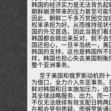
韩国的经济实力是无法背负起
朝鲜崩溃带来的压力甚至可能
因此，朝鲜二千多万贫困交加
权来承担为好。从而维持现状
国的外交首选，因此当我们看
韩国都会跳出来反对，就不会
国还担心，一旦半岛统一，美
韩国的支持，这也是韩国所不
样，韩国也担心失去美国制衡
整个亚洲事务。
至于美国和俄罗斯动机则十
为借口，全力介入东亚事务。
鲜对韩国和日本施加压力，迫
其全球战略服务、出力。而一
不仅无法继续有效支配日韩两
在都会受到质疑。而俄罗斯通