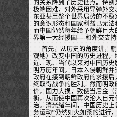
的关系降到了历史低点。特别
极端困难，对外采用导弹外交
东亚甚至整个世界局势的不稳
的意识形态和国家利益已无法
而中国仍然每年给予朝鲜巨大的
界第一大经援国----和外交支
首先，从历史的角度讲，朝
观地）改变中国的历史进程，
近、现、当代以来对中国历史
明万历年间，日本入侵朝鲜并
政府在接到朝鲜政府的求援后
终取得战争的胜利。然而明政
价，国力大损，致使当后金（
衡，从而使中国再次沦入自元
治。清光绪年间，中国历史上
务运动”仍然如火如荼的进行