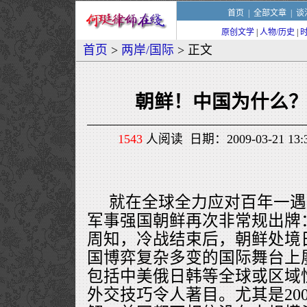
首页
|
全部文章
|
谈
原创文学
|
人物/历史
|
首页
>
两岸/国际
> 正文
朝鲜！中国为什么
1543
人阅读 日期：2009-03-21 1
就在全球全力应对百年一遇
军事强国朝鲜再次非常规出牌
周知，冷战结束后，朝鲜处境
国博弈复杂多变的国际舞台上
包括中美俄日韩等全球或区域
外交技巧令人著目。尤其是20