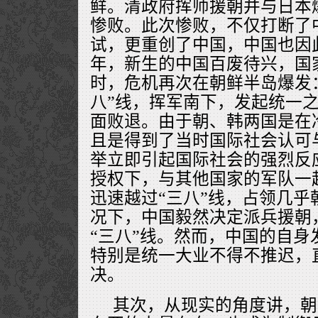
鲜。清政府挥师援朝并与日本
惨败。此次惨败，不仅打断了
试，更重创了中国，中国也因此
年，新生的中国百废待兴，国
时，危机再次在朝鲜半岛爆发
八”线，挥军南下，发起统一
面败退。由于朝、韩两国是在
且是得到了当时国际社会认可
举立即引起国际社会的强烈反
授权下，与其他国家的军队一
迅速越过“三八”线，占领几乎
况下，中国毅然决定派兵援朝
“三八”线。然而，中国的自身
特别是统一大业不得不推迟，
决。
其次，从现实的角度讲，朝