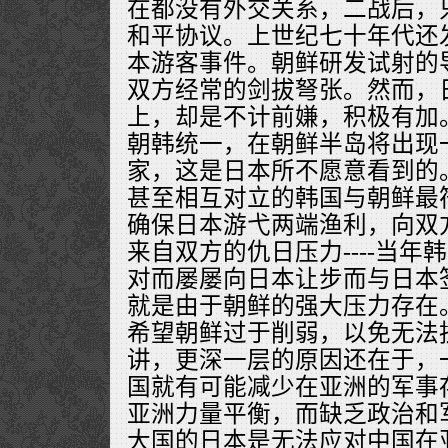
在都没有外交关系，二战后，
和平协议。上世纪七十年代还
本游客事件。朝鲜研发试射的
双方经常的剑拔弩张。然而，
上，却是不计前嫌，积极有加
朝韩统一，在朝鲜半岛将出现
家，这是日本所不愿意看到的
甚至相互对立的韩国与朝鲜最
确保日本游弋两端渔利，向双
来自双方的仇日压力----当
对而屡屡向日本让步而与日本
就是由于朝鲜的强大压力存在
希望朝鲜过于削弱，以免无法
讲，更深一层的原因还在于，
国就有可能减少在亚洲的军事
亚洲力量平衡，而缺乏政治和
大国的日本是无法应对中国在