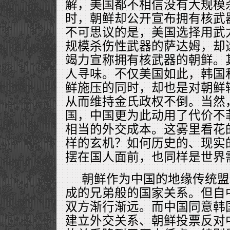
解，美国都不相信没有大规模
时，朝鲜却公开宣布拥有核武
不可思议的是，美国选择用武
规模杀伤性武器的萨达姆，却
竭力宣称拥有核武器的朝鲜。
人寻味。不仅美国如此，韩国
鲜施压的同时，却也是对朝鲜
从而维持金氏政权不倒。当然
国，中国更为此动用了代价不
相当的外交成本。这雾里看花
样的玄机？如何历史的、现实
摆在国人面前，也同样是世界
朝鲜作为中国的地缘传统盟
成的兄弟般的国家关系。但自
双方渐行渐远。而中国同意韩
建立外交关系、朝鲜投票反对