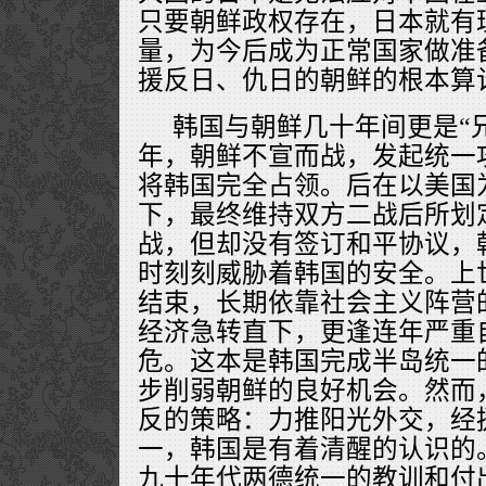
只要朝鲜政权存在，日本就有
量，为今后成为正常国家做准
援反日、仇日的朝鲜的根本算
韩国与朝鲜几十年间更是“兄
年，朝鲜不宣而战，发起统一
将韩国完全占领。后在以美国
下，最终维持双方二战后所划
战，但却没有签订和平协议，
时刻刻威胁着韩国的安全。上
结束，长期依靠社会主义阵营
经济急转直下，更逢连年严重
危。这本是韩国完成半岛统一
步削弱朝鲜的良好机会。然而
反的策略：力推阳光外交，经
一，韩国是有着清醒的认识的
九十年代两德统一的教训和付