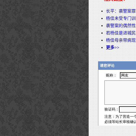
长平：袭警案罪
杨佳未受专门训
袭警案的偶然性
若杨佳是进城民
杨佳母亲带病现
更多>>