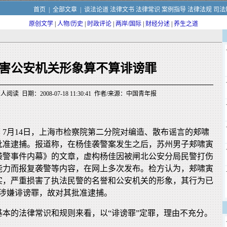
首页
|
全部文章
|
谈法论道
法律文书
法律常识
案例指导
法律法规
司法
原创文学
|
人物/历史
|
时政评论
|
两岸/国际
|
财经分述
|
养生之道
害公安机关形象算不算诽谤罪
人阅读 日期：2008-07-18 11:30:41 作者/来源：中国青年报
，7月14日，上海市检察院第二分院对编造、散布谣言的郏啸
批准逮捕。报道称，在杨佳袭警案发生之后，苏州男子郏啸寅
袭警事件内幕》的文章，虚构杨佳因被闸北公安分局民警打伤
能力而报复袭警等内容，在网上多次发布。检方认为，郏啸寅
实，严重损害了执法民警的名誉和公安机关的形象，其行为已
，涉嫌诽谤罪，故对其批准逮捕。
基本的法律常识和规则来看，以“诽谤罪”定罪，理由不充分。