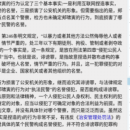
啸寅的行为认定了三个基本事实:一是利用互联网捏造事实，
警的名誉，三是损害了公安机关的形象。但需要指出的是，郏
有点名某个警察，检方也未确定郏啸寅的行为，到底损害了哪
个民警的名誉。
》第246条明文规定，“以暴力或者其他方法公然侮辱他人或者
，情节严重的，处三年以下有期徒刑、拘役、管制或者剥夺政
意的一个事实是，这一条规定，是放在刑法第四章“侵犯公民人
罪”当中。也就是说，诽谤罪，是指故意捏造并散布虚构的事
，破坏他人名誉，情节严重的行为。并且，这一犯罪侵犯的对
不是企业、国家机关或者其他组织的名誉。
行为损害了公安机关的形象，继而追究其诽谤罪，与法律规定
郏啸寅的行为对“执法民警”的名誉侵犯，是否能构成诽谤罪。
法原则和法律精神，一个人侵犯公民人身权利、民主权利的犯
特定的对象，应当以侵犯了可确定对象的合法利益为前提。而
的文章，并没有具体针对哪个警察，而只是泛泛而谈。虽然这
实是捏造的)的行为非常不妥，有违反《
治安管理处罚法
》的
对具体的某个民警构成名誉侵犯，并不符合诽谤罪的犯罪构