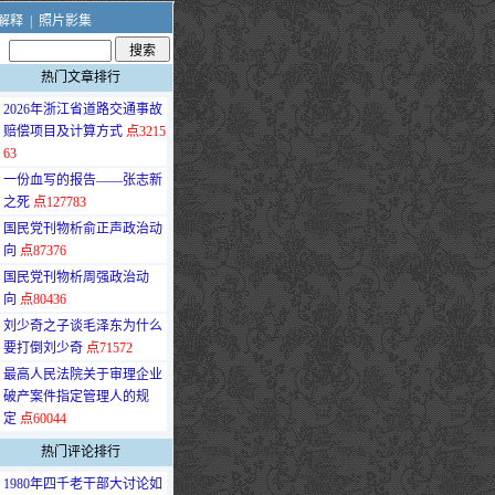
解释
|
照片影集
热门文章排行
·
2026年浙江省道路交通事故
赔偿项目及计算方式
点3215
63
·
一份血写的报告——张志新
之死
点127783
·
国民党刊物析俞正声政治动
向
点87376
·
国民党刊物析周强政治动
向
点80436
·
刘少奇之子谈毛泽东为什么
要打倒刘少奇
点71572
·
最高人民法院关于审理企业
破产案件指定管理人的规
定
点60044
热门评论排行
·
1980年四千老干部大讨论如