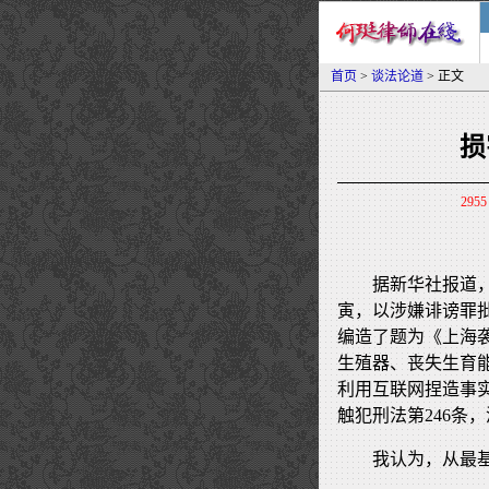
首页
>
谈法论道
> 正文
损
2955
据新华社报道
寅，以涉嫌诽谤罪
编造了题为《上海
生殖器、丧失生育
利用互联网捏造事
触犯刑法第246条
我认为，从最