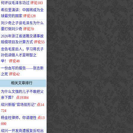
何评议毛泽东功过
评论183
·
希拉里演讲：中国将成为全
球最穷的国家
评论128
·
刘少奇之子谈毛泽东为什么
要打倒刘少奇
评论70
·
2026年浙江省道路交通事故
赔偿项目及计算方式
评论55
·
忠告毛家后人，学习蒋氏子
孙低调做人才是明智之
举！
评论48
·
一份血写的报告——张志新
之死
评论42
相关文章排行
·
为什么文强的儿子不敢把父
亲下葬？
点19384
·
绍兴新版“官场现形记”
点14
724
·
杨金柱律师，你请理性
点13
690
·
绍兴一开发商遭报复反咬出