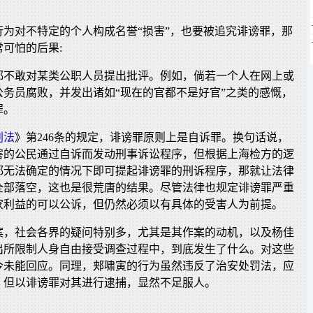
行为对不特定的个人构成名誉“损害”，也要被追究诽谤罪，那
可怕的后果:
都不敢对某类公职人员提出批评。例如，倘若一个人在网上或
公务员腐败，并发出诸如“现在的官都不是好官”之类的感慨，
罪。
刑法
》第246条的规定，诽谤罪原则上是自诉罪。换句话说，
害的公民通过自诉而发动刑事诉讼程序，但根据上海检方的逻
都无法确定的情况下即可提起诽谤罪的刑诉程序，那就让法律
全部落空，这也是很荒唐的结果。尽管法律也规定诽谤罪严重
家利益的可以公诉，但仍然必须以有具体的受害人为前提。
案，社会各界的疑问特别多，尤其是其作案的动机，以及杨佳
出所限制人身自由接受调查过程中，到底发生了什么。对这些
今未能回应。同理，郏啸寅的行为虽然违反了治安处罚法，应
，但以诽谤罪对其进行逮捕，显然不足服人。