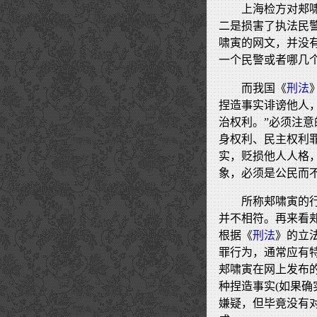
上海检方对郏
二是损害了执法民
啸寅的网文，并没
一个民警或者哪几
而我国《
刑法
捏造事实诽谤他人
治权利。”必须注
身权利、民主权利
实，贬损他人人格
象，必须是公民而
所称郏啸寅的
并不相符。再来看
根据《
刑法
》的立
罪行为，通常应有
郏啸寅在网上发布
种捏造事实(如果确
嫌疑，但毕竟没有