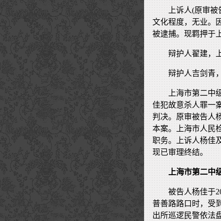
上诉人(原审被
文化程度，无业。因
被逮捕。现羁押于
辩护人翟建，
辩护人吉剑青
上海市第二中
佳犯故意杀人罪一案
判决。原审被告人
本案。上海市人民
职务。上诉人杨佳
现已审理终结。
上海市第二中
被告人杨佳于2
普善路路口时，受到
出所巡逻民警依法