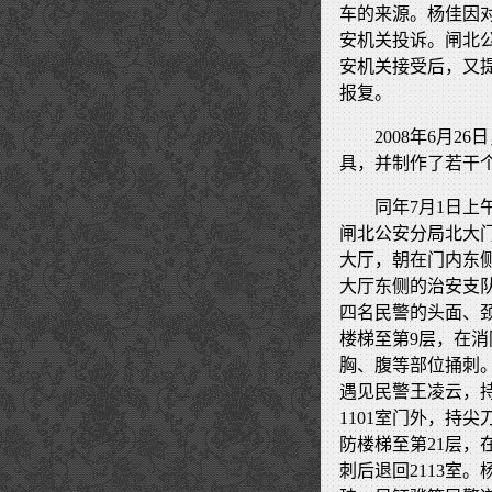
车的来源。杨佳因
安机关投诉。闸北
安机关接受后，又
报复。
2008年6月
具，并制作了若干
同年7月1日上
闸北公安分局北大
大厅，朝在门内东
大厅东侧的治安支
四名民警的头面、
楼梯至第9层，在
胸、腹等部位捅刺。
遇见民警王凌云，
1101室门外，持
防楼梯至第21层
刺后退回2113室