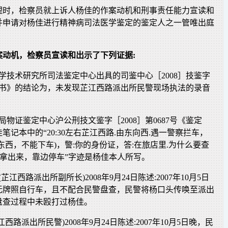
理时，检察员就上诉人杨佳的作案动机和刑事责任能力宣读和
并申请对杨佳进行精神病司法医学鉴定的鉴定人之一管唯出庭
案动机，检察员宣读和出示了下列证据:
学技术研究所司法鉴定中心出具的司鉴中心［2008］技鉴字
见书》的结论为，未发现芷江西路派出所民警现场执法的录音
局物证鉴定中心沪公刑技文鉴字［2008］第0687号《鉴定
笔记本中的“20:30左右芷江西路.由东向西.遇一警察拦车，
东西，不能下车)，警:你的身份证，答:在旅店里.为什么要查
证拿出来，靠边停车”字迹是杨佳本人所写。
芷江西路派出所副所长)2008年9月24日陈述:2007年10月5日
无牌照自行车，且不配合民警盘查，民警将杨口头传唤至派出
盘查过程中未殴打过杨佳。
西路派出所民警)2008年9月24日陈述:2007年10月5日晚，民