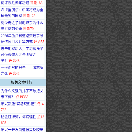
何评议毛泽东功过
评论183
·
希拉里演讲：中国将成为全
球最穷的国家
评论128
·
刘少奇之子谈毛泽东为什么
要打倒刘少奇
评论70
·
2026年浙江省道路交通事故
赔偿项目及计算方式
评论55
·
忠告毛家后人，学习蒋氏子
孙低调做人才是明智之
举！
评论48
·
一份血写的报告——张志新
之死
评论42
相关文章排行
·
为什么文强的儿子不敢把父
亲下葬？
点19388
·
绍兴新版“官场现形记”
点14
732
·
杨金柱律师，你请理性
点13
693
·
绍兴一开发商遭报复反咬出