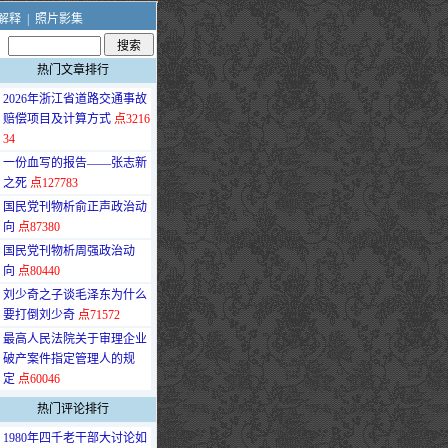
解释
|
照片影集
热门文章排行
·
2026年浙江省道路交通事故
赔偿项目及计算方式
点3216
34
·
一份血写的报告——张志新
之死
点127783
·
国民党刊物析俞正声政治动
向
点87380
·
国民党刊物析周强政治动
向
点80440
·
刘少奇之子谈毛泽东为什么
要打倒刘少奇
点71572
·
最高人民法院关于审理企业
破产案件指定管理人的规
定
点60046
热门评论排行
·
1980年四千老干部大讨论如