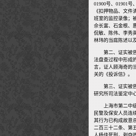
01900号、01901
《扣押物品、文件
班室的监控录像；
佘长富、石金根、
侃敏、陈伟、李秀
林玮的当庭陈述以
第二、证实被
法盘查过程中形成
言，证人顾海奇的
关的《投诉信》。
第三、证实被
研究所司法鉴定中心
上海市第二中
民警及保安人员连
其行为已构成故意
二百三十二条、第
人杨佳死刑，剥夺