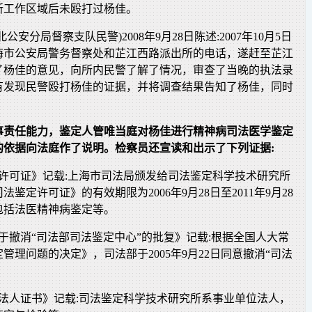
所工作区域后未殴打过杨佳。
公安分局督察支队民警)2008年9月28日陈述:2007年10月5日
海市公安局警务督察处和芷江西路派出所的电话，遂赶至芷江
了杨佳的意见，向所内民警了解了情况，审查了当晚的执法录
有发现民警殴打杨佳的证据，并将调查结果告知了杨佳，同时
事责任能力，鉴定人管唯当庭对杨佳进行精神病司法医学鉴定
的依据向法庭作了说明。检察员还宣读和出示了下列证据:
定许可证》记载:上海市司法局颁发给司法鉴定科学技术研究所
鉴定许可证》的有效期限为2006年9月28日至2011年9月28
包括法医精神病鉴定等。
于撤消“司法部司法鉴定中心”的批复》记载:根据全国人大常
管理问题的决定》，司法部于2005年9月22日同意撤消“司法
位法人证书》记载:司法鉴定科学技术研究所系事业单位法人，