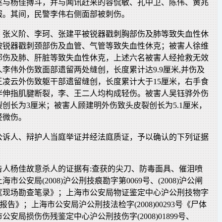
遂与杨佳搏斗，并与闻讯赶来的容侃敏、孔中卫、陈伟、黄兆
服。其间，民警李伟右侧面部被刺伤。
、张义阶、李珂、张建平被锐器戳刺胸部伤及肺等致失血性休
被锐器戳刺颈部伤及血管、气管等致失血性休克；被害人徐维
部伤及肺、肝脏等致失血性休克，上述六名被害人经抢救无效
李伟外伤致面部遗留两处缝创，长度累计达9.9厘米,并伤及
王凌云外伤致躯干部遗留缝创，长度累计大于15厘米，右手食
伴伸指肌腱断裂，李、王二人均构成轻伤。被害人吴钰骅外伤
创长为3厘米；被害人顾建明外伤致头皮裂创长为5.1厘米，
轻微伤。
公诉人、辩护人当庭举证并经法庭质证，予以确认的下列证据
告人杨佳故意杀人的证据有:查获的尖刀、防毒面具、催泪喷
市公安局(2008)沪公刑技痕勘字第0069号、(2008)沪公闸
号《现场勘查笔录》；上海市公安局物证鉴定中心沪公刑技物字
《检验报告》；上海市公安局沪公刑技法检字(2008)00293号《尸体
安局损伤伤残鉴定中心沪公刑技伤字(2008)01899号、