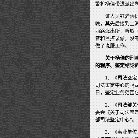
警将杨佳带进派出
证人吴钰骅(闸北
晚，其先后接到上
西路派出所，听取
音和监控录像，没
做了说服工作。
关于杨佳的刑
的程序、鉴定结论
1、《司法鉴
司法鉴定中心的《司法
日，鉴定业务范围
2、《司法部关
委会《关于司法鉴定
部司法鉴定中心”。
3、《事业单