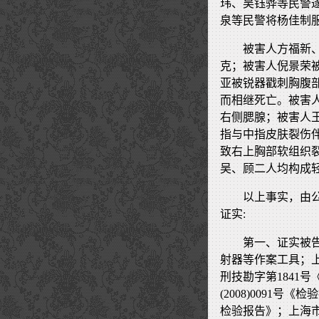
玮、吴钰骅等民警
泉等民警将杨佳制
被害人方福新
克；被害人倪景荣
亚被锐器戳刺胸腹
而相继死亡。被害人
右侧腮腺；被害人
指与中指皮肤裂伤
致右上胸部软组织裂
吴、顾二人均构成
以上事实，由
证实:
第一、证实被
射器等作案工具；上海
刑技勘字第1841
(2008)0091号
检验报告》；上海市公