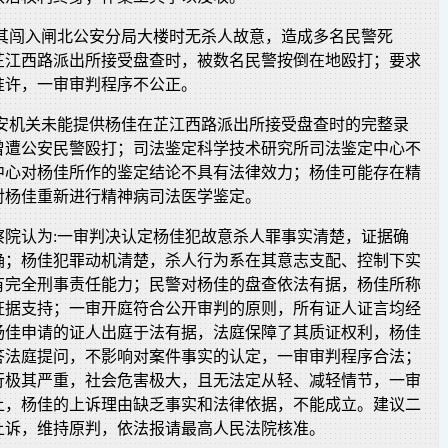
:其闯入闸北公安分局大楼时无杀人故意，造成多名民警死
芷江西路派出所接受盘查时，被数名民警按倒在地殴打；要求
准许，一审审判程序不公正。
公安机关未能提供杨佳在芷江西路派出所接受盘查时的完整录
曾遭公安民警殴打；司法鉴定科学技术研究所司法鉴定中心不
中心对杨佳所作的鉴定结论不具有法律效力；杨佳可能存在精
对杨佳重新进行精神病司法医学鉴定。
察院认为:一审判决认定杨佳犯故意杀人罪事实清楚，证据确
确；杨佳犯罪动机清楚，杀人行为系在其意志支配、控制下实
有完全刑事责任能力；民警对杨佳的盘查依法有据，杨佳所称
证据支持；一审开庭符合公开审判的原则，所有证人证言均经
杨佳申请的证人出庭于法有据，法庭保障了其质证权利，杨佳
答法庭提问，不影响对案件事实的认定，一审审判程序合法；
行极其严重，社会危害极大，且无法定从轻、减轻情节，一审
上，杨佳的上诉理由缺乏事实和法律依据，不能成立。建议二
上诉，维持原判，依法报请最高人民法院核准。