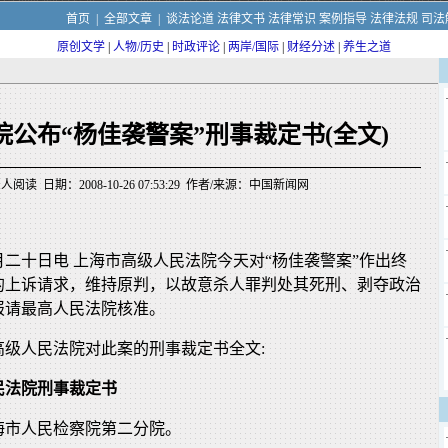
首页
|
全部文章
|
谈法论道
法律文书
法律常识
案例指导
法律法规
司法
原创文学
|
人物/历史
|
时政评论
|
两岸/国际
|
财经分述
|
养生之道
院公布“杨佳袭警案”刑事裁定书(全文)
人阅读 日期：2008-10-26 07:53:29 作者/来源：中国新闻网
二十日电 上海市高级人民法院今天对“杨佳袭警案”作出终
的上诉请求，维持原判，以故意杀人罪判处其死刑、剥夺政治
报请最高人民法院核准。
高级人民法院对此案的刑事裁定书全文:
民法院刑事裁定书
海市人民检察院第二分院。