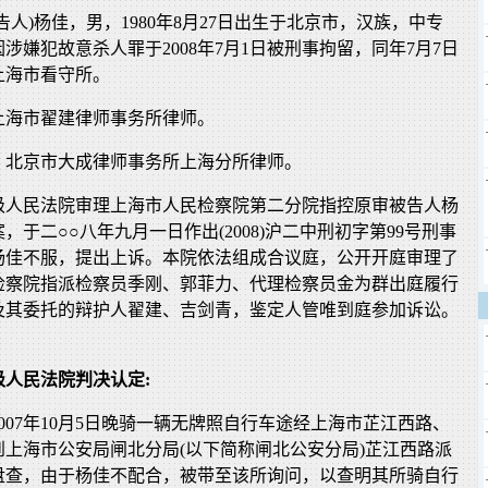
告人)杨佳，男，1980年8月27日出生于北京市，汉族，中专
涉嫌犯故意杀人罪于2008年7月1日被刑事拘留，同年7月7日
上海市看守所。
上海市翟建律师事务所律师。
，北京市大成律师事务所上海分所律师。
级人民法院审理上海市人民检察院第二分院指控原审被告人杨
，于二○○八年九月一日作出(2008)沪二中刑初字第99号刑事
杨佳不服，提出上诉。本院依法组成合议庭，公开开庭审理了
检察院指派检察员季刚、郭菲力、代理检察员金为群出庭履行
及其委托的辩护人翟建、吉剑青，鉴定人管唯到庭参加诉讼。
级人民法院判决认定:
007年10月5日晚骑一辆无牌照自行车途经上海市芷江西路、
上海市公安局闸北分局(以下简称闸北公安分局)芷江西路派
盘查，由于杨佳不配合，被带至该所询问，以查明其所骑自行