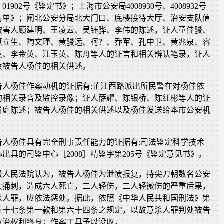
号、01902号《鉴定书》；上海市公安局4008930号、4008932号
清单》；闸北公安分局北大门口、底楼接待大厅、治安支队值
被害人顾建明、王凌云、吴钰骅、李伟的陈述，证人童佳骏、
惠立生、陶文瑾、黄骏远、柯？、乔军、孔中卫、黄兆泉、容
英、李金英、江玉英、陈舟等人的证言和相关辨认笔录，证人
及被告人杨佳的相关供述。
告人杨佳作案动机的证据有:芷江西路派出所民警在对杨佳依
的相关录音及监控录像；证人薛耀、陈银桥、陈红彬等人的证
当庭陈述；被告人杨佳的相关供述以及杨佳发送给本市公安机
告人杨佳具有完全刑事责任能力的证据有:司法鉴定科学技术
出具的司鉴中心［2008］精鉴字第205号《鉴定意见书》。
级人民法院认为，被告人杨佳为泄愤报复，持尖刀朝数名公安
续捅刺，造成六人死亡，二人轻伤，二人轻微伤的严重后果，
杀人罪，应依法惩处。据此，依照《中华人民共和国刑法》第
五十七条第一款和第六十四条之规定，以故意杀人罪判处被告
政治权利终身；作案工具予以没收。