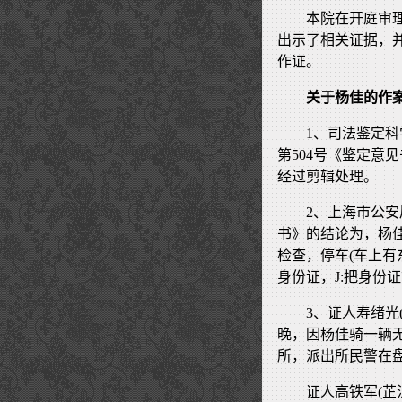
本院在开庭审
出示了相关证据，
作证。
关于杨佳的作
1、司法鉴定科
第504号《鉴定意
经过剪辑处理。
2、上海市公安
书》的结论为，杨佳
检查，停车(车上有
身份证，J:把身份
3、证人寿绪光(
晚，因杨佳骑一辆
所，派出所民警在
证人高铁军(芷江