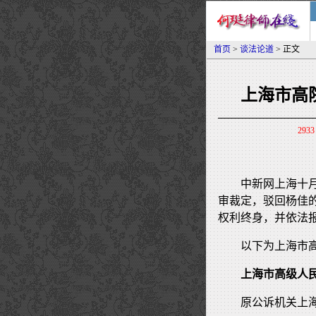
首页
>
谈法论道
> 正文
上海市高
2933
中新网上海十月
审裁定，驳回杨佳
权利终身，并依法
以下为上海市
上海市高级人
原公诉机关上