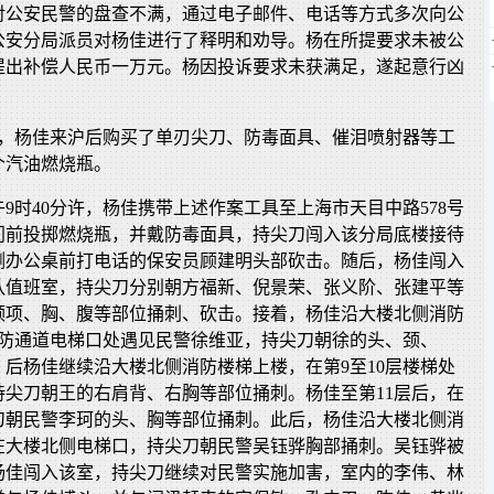
对公安民警的盘查不满，通过电子邮件、电话等方式多次向公
公安分局派员对杨佳进行了释明和劝导。杨在所提要求未被公
提出补偿人民币一万元。杨因投诉要求未获满足，遂起意行凶
26日，杨佳来沪后购买了单刃尖刀、防毒面具、催泪喷射器等工
个汽油燃烧瓶。
午9时40分许，杨佳携带上述作案工具至上海市天目中路578号
门前投掷燃烧瓶，并戴防毒面具，持尖刀闯入该分局底楼接待
侧办公桌前打电话的保安员顾建明头部砍击。随后，杨佳闯入
队值班室，持尖刀分别朝方福新、倪景荣、张义阶、张建平等
颈项、胸、腹等部位捅刺、砍击。接着，杨佳沿大楼北侧消防
消防通道电梯口处遇见民警徐维亚，持尖刀朝徐的头、颈、
后杨佳继续沿大楼北侧消防楼梯上楼，在第9至10层楼梯处
持尖刀朝王的右肩背、右胸等部位捅刺。杨佳至第11层后，在
尖刀朝民警李珂的头、胸等部位捅刺。此后，杨佳沿大楼北侧消
，在大楼北侧电梯口，持尖刀朝民警吴钰骅胸部捅刺。吴钰骅被
。杨佳闯入该室，持尖刀继续对民警实施加害，室内的李伟、林