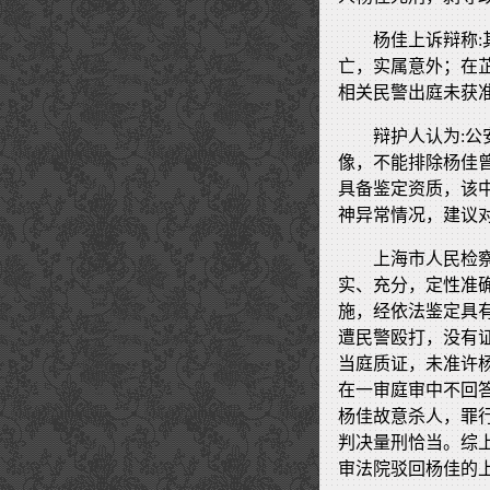
杨佳上诉辩称
亡，实属意外；在
相关民警出庭未获
辩护人认为:
像，不能排除杨佳
具备鉴定资质，该
神异常情况，建议
上海市人民检
实、充分，定性准
施，经依法鉴定具
遭民警殴打，没有
当庭质证，未准许
在一审庭审中不回
杨佳故意杀人，罪
判决量刑恰当。综
审法院驳回杨佳的