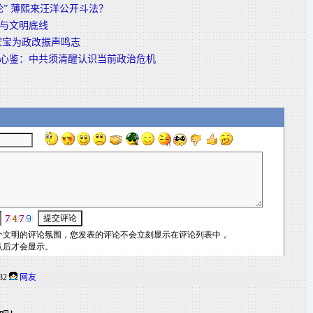
论” 薄熙来汪洋公开斗法？
与文明底线
家宝为政改振声鸣志
心鉴：中共须清醒认识当前政治危机
:32
网友