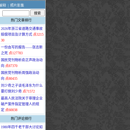
解释
|
照片影集
热门文章排行
·
2026年浙江省道路交通事故
赔偿项目及计算方式
点3215
30
·
一份血写的报告——张志新
之死
点127783
·
国民党刊物析俞正声政治动
向
点87370
·
国民党刊物析周强政治动
向
点80435
·
刘少奇之子谈毛泽东为什么
要打倒刘少奇
点71572
·
最高人民法院关于审理企业
破产案件指定管理人的规
定
点60038
热门评论排行
·
1980年四千老干部大讨论如