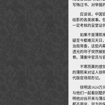
写悔过书、对举报
应该说，中国
绘影的各类故事。
一定考核的呈堂证
如果不是薄熙
疑至今都难见天日
治局常委，这些内
透光的帘子突然被
脊。薄案中官员与
不寒而栗的感
的薄熙来对证人徐明
代版官场现形记。
徐明送1624
与他们一起看别墅
明他对谷开来与薄
都不用说，双方的