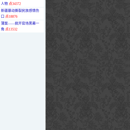
人物
点34372
·
新疆暴动撕裂民族感情伤
口
点18876
·
薄案——掀开官场黑幕一
角
点13532