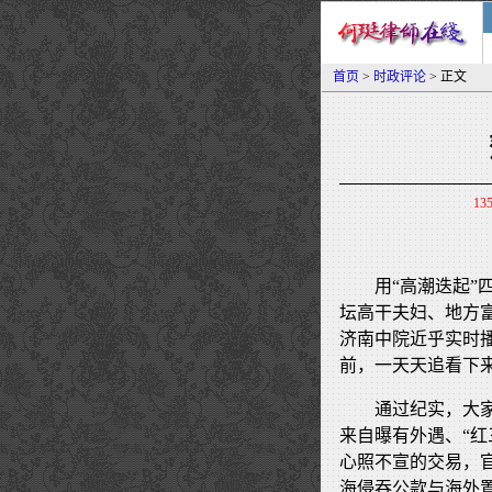
首页
>
时政评论
> 正文
13
用“高潮迭起
坛高干夫妇、地方
济南中院近乎实时
前，一天天追看下
通过纪实，大
来自曝有外遇、“
心照不宣的交易，
海侵吞公款与海外