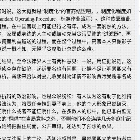
聊时说，这大概就是“制度化”的官商结盟吧，，制度化程度如
ndard Operating Procedure，标准作业流程）。这种依靠彼此
流程，在中国官场上可能已行之有年，成为一套娴熟的方法。
中，家属或身边的人主动或被动充当贪污受贿的“过滤器”，再
法掩盖利益输送的过程，而在整个过程中，高官本人只像影子
推说一概不知，无怪乎贪腐取证总是这么难。
的结果，至今法律界人士有两种意见：一说，用证据说话，这
但侦查存在缺陷，起诉罪名也有问题，证据不足证明薄熙来有
分析，薄熙来否认对妻儿收受财物知情不影响贪污受贿罪名成
决抗辩的政治影响，也是众说纷纭：有人认为这有助于他维持
看法认为，将责任全推到妻子身上，他的个人形象已然破灭，
证明什么或者不能证明什么，在多数人的眼中，他已非白璧无
来的“翻供”在当局意料之外，否则他们不会连续几天将庭审纪
方始终把握住局面，公开审讯，还达到了预想的效果。
天来关注网上的言论，我初步感觉是，虽然薄熙来的支持者中