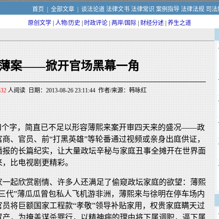
首页
|
全部文章
|
谈法论道
法律文书
法律常识
案例指导
法律法规
司法
原创文学
|
人物/历史
|
时政评论
|
两岸/国际
|
财经分述
|
养生之道
薄案——掀开官场黑幕一角
532
人阅读 日期：2013-08-26 23:11:44 作者/来源：韩咏红
”四个字，简直已不足以形容薄熙来案开审四天来的盛况——政
富商、官员、前“打黑英雄”等轮番通过视频或亲身出庭供证，
播报的长篇纪实，让大量政坛辛秘与家庭丑事全摊开在世界面
来，比电视剧更精彩。
家一起欣赏剧情、许多人还满足了偷窥政坛家庭的欲望：薄熙
红三代”薄瓜瓜曾包私人飞机游非洲，薄熙来与徐明在停车场内
官员将巨额国家工程款“孝敬”领导补贴家用，权贵家庭瞒天过
置产，为掩盖谋杀罪行，以精神病的理由将下属调职，逼下属