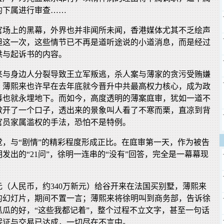
的下属进行审查……
官场上的黑幕，外界也并非闻所未闻，香港媒体尤其不乏绘声
但这一次，这些情节已不再是道听途说的小道消息，而是经过
供与起诉书的内容。
来与身边人分裂导致王立军叛逃，杀人案与薄家的贪污受贿嫌
，薄熙来也许早在去年底就今晋升中共最高权力核心，成为政
幕也就永埋地下。而如今，高度透明的薄案庭审，犹如一道不
掀开了一个口子，透出来的景象叫人看了不寒而栗，直凉到背
官员家属滥权的手法，恐怕不是特例。
觉，与“剧情”的精彩程度形成正比。在庭审第一天，作为被告
发出的“21问”，徐明一连串的“没有”回答，完全是一幕幕现
万元（人民币，约340万新元）给谷开来在法国买别墅，薄熙来
的幻灯片，期间不置一言；薄熙来将徐明叫到商务部，告诉徐
瓜瓜的好，“这些我都记着”，整个过程不立文字，甚至一句话
保证与交易已达成，一切尽在不言中。