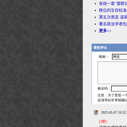
各抛一套“蛋糕
移位的生存标准
第五次表态 温
著名政治学者包
更多>>
2025-01-07 19:32
[2楼]：