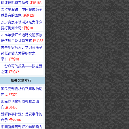
何评议毛泽东功过
评论183
·
希拉里演讲：中国将成为全
球最穷的国家
评论128
·
刘少奇之子谈毛泽东为什么
要打倒刘少奇
评论70
·
2026年浙江省道路交通事故
赔偿项目及计算方式
评论55
·
忠告毛家后人，学习蒋氏子
孙低调做人才是明智之
举！
评论48
·
一份血写的报告——张志新
之死
评论42
相关文章排行
·
国民党刊物析俞正声政治动
向
点87370
·
国民党刊物析周强政治动
向
点80435
·
新群体事件观：瓮安事件的
启示
点56306
·
中国新闻周刊评2010影响力