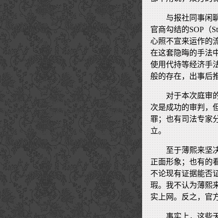
与报社同事闲
官商勾结的SOP（Sta
心照不宣来运作的
在这套隐晦的手法
使用代持等经济手
般的存在，出事后
对于本次庭审
次是成功的审判，
罪；也有司法专家
立。
至于薄熙来坚
正面形象；也有的
不论现有证据能否
瑕。我不认为薄熙
实上网。反之，官
事实上，这些