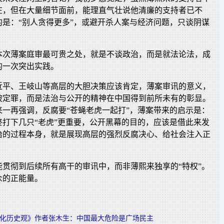
在，但在大量细节面前，能理直气壮说他清廉的支持者已不
的是：“别人贪得更多”，或避开杀人案与经济问题，只谈阴谋
本次薄案庭审最可贵之处，就是不谈政治，而是就法论法，成
的一次突出实践。
近平、王岐山等高层的大胆决策应该肯定，薄案审讯的意义，
被定罪，而是法治与公开的精神在中国得到前所未有的彰显。
来一再强调，反腐要“苍蝇老虎一起打”，薄案带来的启示是：
终打下几只“老虎”更重要，公开黑幕的目的，应该是借此来发
治的过程本身，就是展现高层的强烈反腐决心、给社会注入正
能贯彻到后续所有高干的审讯中，而非薄熙来独享的“特权”。
众的正能量。
化历史观》作者张木生：中国最大危险是广场民主