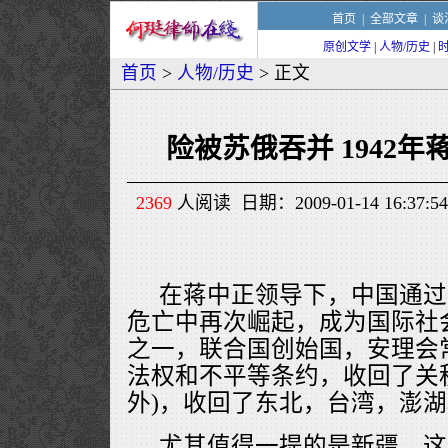
首页
|
全部文章
|
谈
原创文学
|
人物/历史
|
首页
>
人物/历史
> 正文
险被苏俄吞并 1942
2369
人阅读 日期：2009-01-14 16:
在蒋中正领导下，中国通过
危亡中再次崛起，成为国际社
之一，联合国创始国，安理会
法权和不平等条约，收回了关
外)，收回了东北，台湾，澎
尤其值得一提的是新疆，这