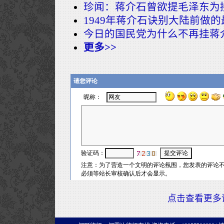
珍闻：蒋介石曾欲提毛泽东为
1949年蒋介石诀别大陆前做
今日的国民党为什么不再挂蒋
更多>>
点击查看更多