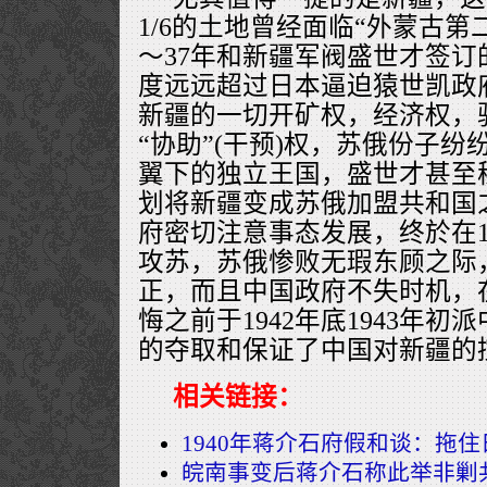
1/6的土地曾经面临“外蒙古第二
～37年和新疆军阀盛世才签
度远远超过日本逼迫猿世凯政
新疆的一切开矿权，经济权，
“协助”(干预)权，苏俄份子
翼下的独立王国，盛世才甚至
划将新疆变成苏俄加盟共和国
府密切注意事态发展，终於在19
攻苏，苏俄惨败无瑕东顾之际
正，而且中国政府不失时机，
悔之前于1942年底1943年
的夺取和保证了中国对新疆的
相关链接：
1940年蒋介石府假和谈：拖
皖南事变后蒋介石称此举非剿