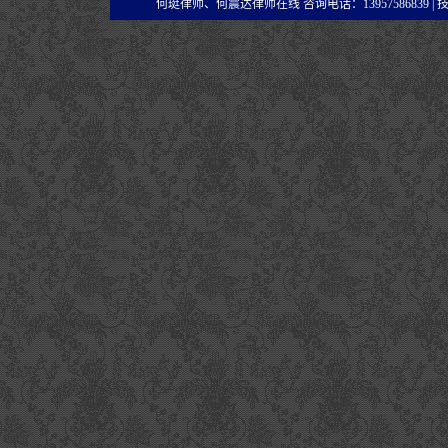
何珽律师、何震达律师在线 咨询电话：13957586839 |