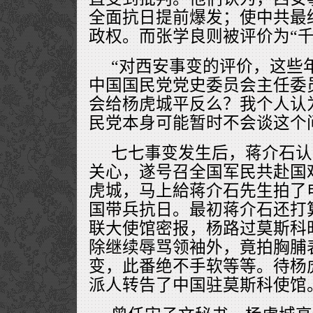
全面抗日提前爆发；使中共最
政权。而张学良则被评价为“千
“对西安事变的评价，这些
中国国民党党史委员会主任委
会给杨虎城平反么？我个人认
民党本身可能暂时不会谈这个
七七事变发生后，蒋介石认
关心，遂号召全国军民共赴国
虎城，马上給蒋介石先生拍了
国带兵抗日。最初蒋介石还打
联大使馆密报，杨路过莫斯科
除继续辱骂领袖外，竟拍胸脯
变，此番绝不手软等等。待杨
派人转告了中国驻莫斯科使馆