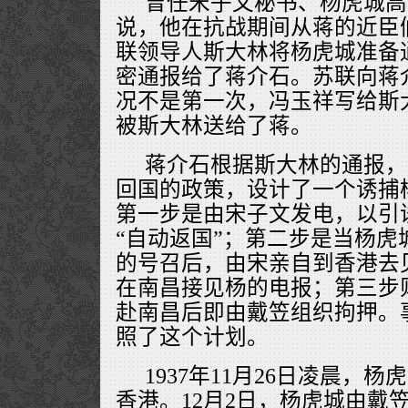
曾任宋子文秘书、杨虎城高级
说，他在抗战期间从蒋的近臣
联领导人斯大林将杨虎城准备
密通报给了蒋介石。苏联向蒋
况不是第一次，冯玉祥写给斯
被斯大林送给了蒋。
蒋介石根据斯大林的通报，
回国的政策，设计了一个诱捕
第一步是由宋子文发电，以引
“自动返国”；第二步是当杨虎
的号召后，由宋亲自到香港去
在南昌接见杨的电报；第三步
赴南昌后即由戴笠组织拘押。
照了这个计划。
1937年11月26日凌晨，
香港。12月2日，杨虎城由戴