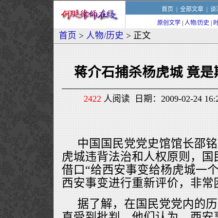
首页
|
全部文章
|
谈
原创文学
|
人物/历史
|
首页
>
人物/历史
> 正文
蒋介石捕杀杨虎城 竟是
2422
人阅读 日期：2009-02-24 1
中国国民党党史馆馆长邵铭
虎城违背法治和人权原则，国
借口“给西安事变给杨虎城一个
西安事变进行重新评价，非常
据了解，在国民党党内的历
直受到批判。他们认为，西安