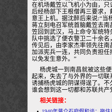
在机场戴笠以飞机小为由，只
后经杨部下王根僧再三要求，
意王上机。据沈醉后来说:“当
蒋立刻电召军统首脑戴笠去南
笠回到武汉，马上命令军统特
队中挑选了便衣警卫二十余名
传见后，由李家杰率领先往南
加派宪兵一连，共同负责担任
以免发生意外。”
杨虎城一到南昌就被这些便
起来，失去了与外界的一切联
诱捕杨虎城的阴谋得逞了。不
谁会想到这一切都和苏联共产
相关链接：
1940年蒋介石府假和谈：拖