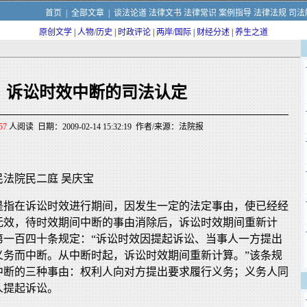
首页
|
全部文章
|
谈法论道
法律文书
法律常识
案例指导
法律法规
司法
原创文学
|
人物/历史
|
时政评论
|
两岸/国际
|
财经分述
|
养生之道
诉讼时效中断的司法认定
57
人阅读 日期：2009-02-14 15:32:19 作者/来源：法院报
法院民二庭 吴庆宝
是指在诉讼时效进行期间，因发生一定的法定事由，使已经经
无效，待时效期间中断的事由消除后，诉讼时效期间重新计
第一百四十条规定：“诉讼时效因提起诉讼、当事人一方提出
义务而中断。从中断时起，诉讼时效期间重新计算。”该条规
中断的三种事由：权利人向对方提出要求履行义务；义务人同
人提起诉讼。