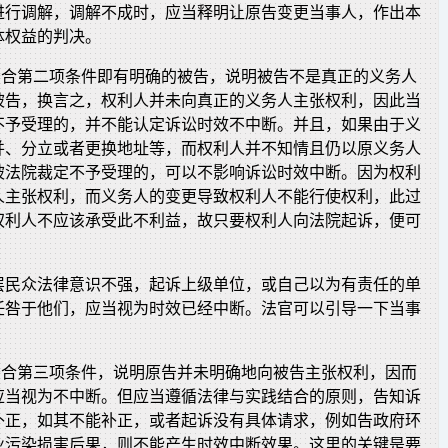
进行调解，调解不成时，应当释明让原告变更当事人，作出本
体权益的判决。
不符合第二项条件即有明确的被告，说明被告不是真正的义务人
被告，换言之，权利人并未向真正的义务人主张权利，因此当
不予受理的，并不能认定诉讼时效不中断。并且，如果由于义
并、分立或者更换地址等，而权利人并不知情且仍以原义务人
被法院裁定不予受理的，可以不影响诉讼时效中断。因为权利
人主张权利，而义务人的变更导致权利人不能行使权利，此过
权利人不应该承受此不利益，故只要权利人向法院起诉，便可
。
层民众法律意识不强，起诉上级单位，或自己以为有责任的单
任咎于他们，应当视为时效已经中断。法官可以引导一下当事
不符合第三项条件，说明原告并未明确地向被告主张权利，因而
应当视为不中断。但应当遵循法律与实践结合的原则，告知诉
补正，如其不能补正，或者起诉没有具体请求，例如告政府环
业污染损害后果，则不能产生时效中断效果。这里的关键是要