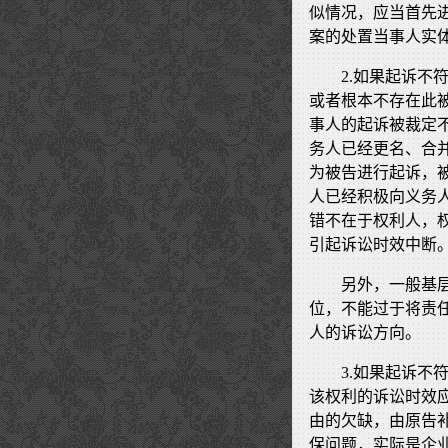
似情况，应当首先
案的处置当事人实
2.如果起诉
或者根本不存在此
事人的起诉被裁定
务人已经更名、合
为被告进行起诉，
人已经积极向义务
错不在于权利人，
引起诉讼时效中断
另外，一般基
位，不能过于将责
人的诉讼方向。
3.如果起诉
该权利的诉讼时效
由的欠缺，由原告
保问题，实际是企