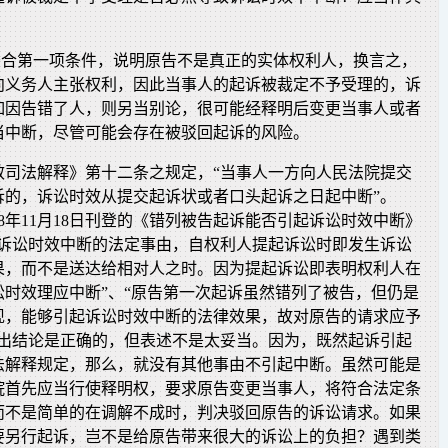
不符合第一项条件，说明原告不是真正的实体权利人，换言之，
向义务人主张权利，因此当事人的起诉被裁定不予受理的，诉
如因告错了人，则另当别论，很可能经释明后变更当事人或者
当中断，尽管可能会存在被驳回起诉的风险。
效司法解释》第十二条之规定，“当事人一方向人民法院提交
诉的，诉讼时效从提交起诉状或者口头起诉之日起中断”。
08年11月18日刊登的《错列被告起诉能否引起诉讼时效中断》
为诉讼时效中断的法定事由，自权利人提起诉讼时即发生诉讼
果，而不是送达给相对人之时。因为提起诉讼即表明权利人在
讼时效理应中断”、“原告第一次起诉虽然错列了被告，但仍是
现，能够引起诉讼时效中断的法律效果，故对原告的请求应予
得出结论是正确的，但表述不是太妥当。因为，既然起诉引起
法解释规定，那么，就没有其他事由不引起中断。虽然可能是
院首先应当行使释明权，要求原告变更当事人，将符合法定条
而不是简单的在调解不成时，判决驳回原告的诉讼请求。如果
要另行起诉，岂不是给原告带来很大的诉讼上的负担？遇到类