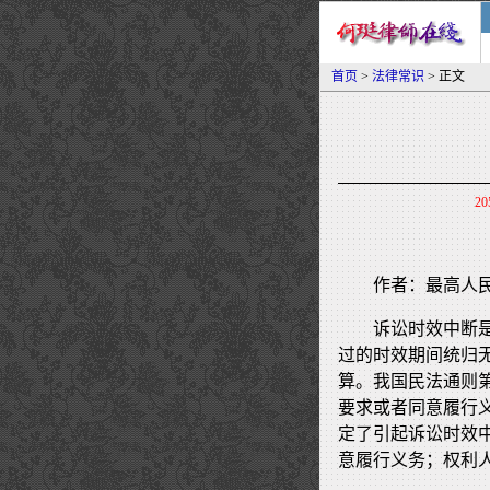
首页
>
法律常识
> 正文
20
作者：最高人民
诉讼时效中断
过的时效期间统归
算。我国民法通则
要求或者同意履行
定了引起诉讼时效
意履行义务；权利