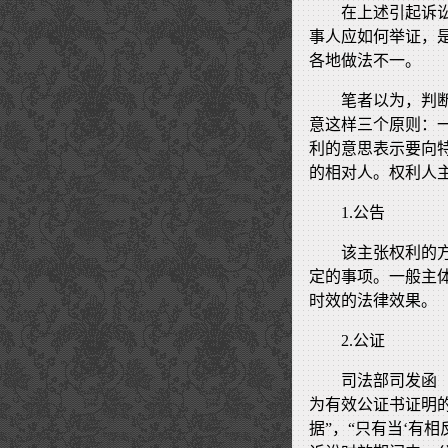
在上述引起诉
事人应如何举证，
各地做法不一。
笔者以为，判
意这样三个原则：
利的意思表示要向
的相对人。权利人
1.公告
该主张权利的
定的事项。一般主
时效的法律效果。
2.公证
司法部司发函（
为有效公证书证明
据”，“只有当‘有