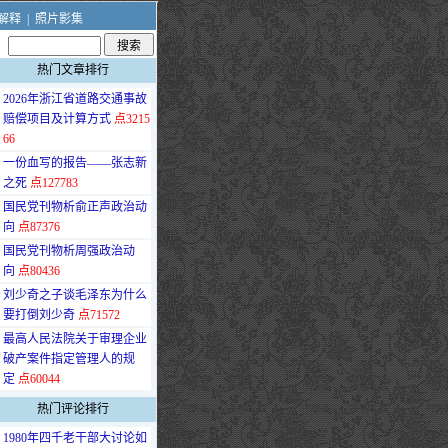
解释
|
照片影集
热门文章排行
·
2026年浙江省道路交通事故
赔偿项目及计算方式
点3215
66
·
一份血写的报告——张志新
之死
点127783
·
国民党刊物析俞正声政治动
向
点87376
·
国民党刊物析周强政治动
向
点80436
·
刘少奇之子谈毛泽东为什么
要打倒刘少奇
点71572
·
最高人民法院关于审理企业
破产案件指定管理人的规
定
点60044
热门评论排行
·
1980年四千老干部大讨论如