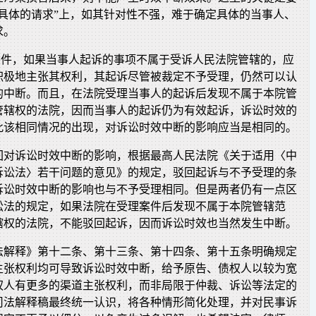
、具体的请求”上，如其针对性不强，难于确定具体的当事人、
求。
项条件，如果当事人起诉的事项不属于受诉人民法院管辖的，应
积极地主张其权利，其起诉尽管被裁定不予受理，仍然可以认
的中断。而且，在法院受理当事人的起诉后发现不属于本院管
管辖权的法院，因而当事人的起诉仍为有效起诉，诉讼时效的
此该相同情况的出现，对诉讼时效中断的影响应当是相同的。
回对诉讼时效中断的影响，根据最高人民法院《关于适用〈中
诉讼法〉若干问题的意见》的规定，驳回起诉与不予受理的条
诉讼时效中断的影响也与不予受理相同。但是两者仍有一点区
讼法的规定，如果法院在受理案件后发现不属于本院管辖范
辖权的法院，不能驳回起诉，因而诉讼时效也当然发生中断。
法解释》第十二条、第十三条、第十四条、第十五条明确规定
主张权利均可导致诉讼时效中断，给予原告、债权人以较为宽
权人有更多的渠道主张权利，而非局限于仲裁、诉讼等法定的
司法解释稿最终统一认识，将各种情形简化处理，并对民事诉