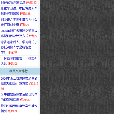
何评议毛泽东功过
评论183
·
希拉里演讲：中国将成为全
球最穷的国家
评论128
·
刘少奇之子谈毛泽东为什么
要打倒刘少奇
评论70
·
2026年浙江省道路交通事故
赔偿项目及计算方式
评论55
·
忠告毛家后人，学习蒋氏子
孙低调做人才是明智之
举！
评论48
·
一份血写的报告——张志新
之死
评论42
相关文章排行
·
2026年浙江省道路交通事故
赔偿项目及计算方式
点3215
66
·
关于调解协议司法确认程序
的理解和适用
点29582
·
律师办理劳动争议案件操作
指引
点19593