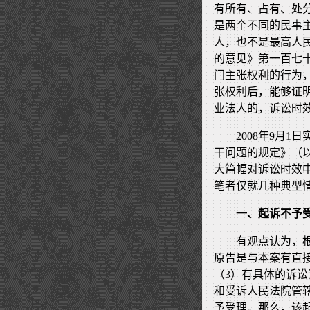
有所有、占有、处
是两个不同的民事
人，也不是最高人
的意见》第一百七
门主张权利的行为
张权利后，能够证
业法人的，诉讼时
2008年9月
干问题的规定》（
大篇幅对诉讼时效
笔者仅就几种典型
一、起诉不予
有观点认为，
原告是与本案有直
（3）有具体的诉
和受诉人民法院管
予受理。那么，该