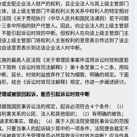
分或支配企业法人财产的权利，且企业法人与其上级主管部门
主体，该上级主管部门不是权利义务关系中权利人的特定相对
民法院《关于贯彻执行〈中华人民共和国民法通则〉若干问题
十三条中所指的财产代管人。因此，向企业法人的上级主管部
，不能引起诉讼时效的中断。但权利人在向该上级主管部门主
明该上级主管部门将权利人主张权利的意思表示传达到了该企
效自该意思表示到达该企业法人时中断。
1日实施的最高人民法院《关于审理民事案件适用诉讼时效制度若
以下简称《诉讼时效司法解释》）第十条至第二十二条，用较
中断、延长、时效利益放弃作了较为细致、明确的规定。下面
情形，结合《诉讼时效司法解释》规定，作进一步阐述研讨。
受理或被驳回起诉，能否引起诉讼时效中断
根据我国民事诉讼法的规定，起诉必须符合４个条件：（1）
接利害关系的公民、法人和其他组织；（2）有明确的被告；
讼请求和事实、理由；（4）属于人民法院受理民事诉讼的范围
辖。只要当事人的起诉缺少其中的一项条件，法院便会裁定不
起诉被裁定不予受理是否必然导致诉讼时效不中断？应当作具