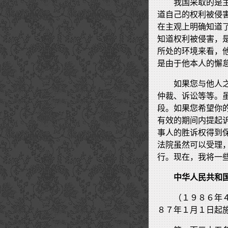
我国采取的是
道自己的权利被侵
在主观上明确知道
知道权利被侵害，
所处的环境来看，
是由于他本人的懈
如果您与他人
仲裁、诉讼等等。
段。如果您希望你
有效的期间内提起
事人的胜诉权得到
法院虽然可以受理
行。现在，我将一
中华人民共和
（１９８６年
８７年１月１日起