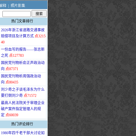
解释
|
照片影集
热门文章排行
·
2026年浙江省道路交通事故
赔偿项目及计算方式
点3215
40
·
一份血写的报告——张志新
之死
点127783
·
国民党刊物析俞正声政治动
向
点87371
·
国民党刊物析周强政治动
向
点80435
·
刘少奇之子谈毛泽东为什么
要打倒刘少奇
点71572
·
最高人民法院关于审理企业
破产案件指定管理人的规
定
点60039
热门评论排行
·
1980年四千老干部大讨论如