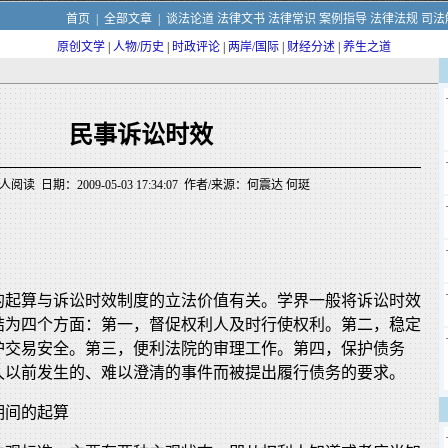
首页
|
全部文章
|
谈法论道
法律文书
法律常识
案例指导
法律法规
司法
原创文学
|
人物/历史
|
时政评论
|
两岸/国际
|
财经分述
|
养生之道
民事诉讼时效
人阅读 日期：2009-05-03 17:34:07 作者/来源：何震达 何珽
的起算与诉讼时效制度的立法价值有关。学界一般将诉讼时效
结为四个方面：第一，督促权利人及时行使权利。第二，稳定
护交易安全。第三，便利法院的审理工作。第四，保护债务
久以前发生的、难以澄清的事件而被提出履行债务的要求。
期间的起算