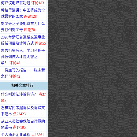
何评议毛泽东功过
评论183
·
希拉里演讲：中国将成为全
球最穷的国家
评论128
·
刘少奇之子谈毛泽东为什么
要打倒刘少奇
评论70
·
2026年浙江省道路交通事故
赔偿项目及计算方式
评论55
·
忠告毛家后人，学习蒋氏子
孙低调做人才是明智之
举！
评论48
·
一份血写的报告——张志新
之死
评论42
相关文章排行
·
什么叫涉法涉诉信访？
点37
613
·
怎样写民事起诉状及诉讼文
书范本
点23423
·
从业人员社会保险自行缴纳
承诺书
点17195
·
个人独资企业章程
点16861