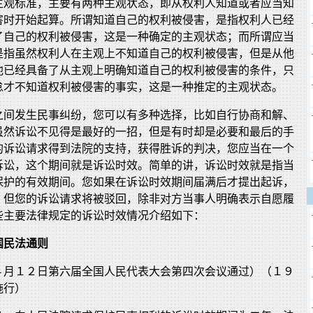
主观标准，主要有两种主观状态，即从权利人知道或者应当知
害时开始起算。所谓知道自己的权利被侵害，是指权利人已经
了自己的权利被侵害，这是一种确定的主观状态；而所谓应当
是指虽然权利人在主观上不知道自己的权利被侵害，但是从他
他已经具备了从主观上明确知道自己的权利被侵害的条件，只
怠才不知道权利被侵害的事实，这是一种推定的主观状态。
之间发生民事纠纷，您可以有多种选择，比如自行协商和解、
虽然诉讼不见得是最好的一招，但是有时却是必要和最后的手
的诉讼请求得到法院的支持，获得胜诉的判决，您应当在一个
诉讼，这个期间就是诉讼时效。简单的讲，诉讼时效就是指当
保护的有效期间。您如果在诉讼时效期间届满后才提出起诉，
，但您的诉讼请求将被驳回，除非对方当事人明确表示自愿履
些主要法律规定的诉讼时效情况介绍如下：
国民法通则
４月１２日第六届全国人民代表大会第四次会议通过）（１９
施行）