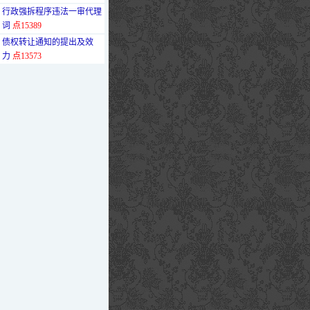
·
行政强拆程序违法一审代理
词
点15389
·
债权转让通知的提出及效
力
点13573