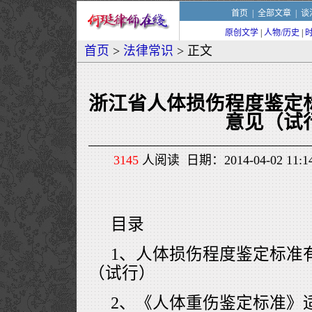
首页
|
全部文章
|
谈
原创文学
|
人物/历史
|
首页
>
法律常识
> 正文
浙江省人体损伤程度鉴定
意见（试
3145
人阅读 日期：2014-04-02 11
目录
1、人体损伤程度鉴定标准
（试行）
2、《人体重伤鉴定标准》