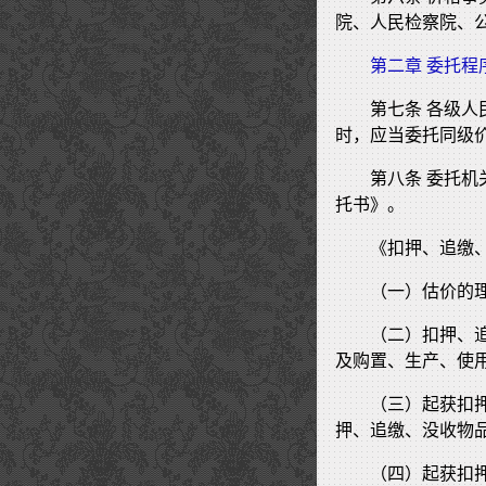
院、人民检察院、
第二章 委托程
第七条 各级
时，应当委托同级
第八条 委托
托书》。
《扣押、追缴
（一）估价的
（二）扣押、
及购置、生产、使
（三）起获扣
押、追缴、没收物
（四）起获扣