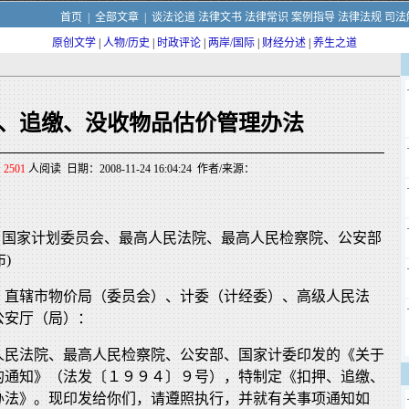
首页
|
全部文章
|
谈法论道
法律文书
法律常识
案例指导
法律法规
司法
原创文学
|
人物/历史
|
时政评论
|
两岸/国际
|
财经分述
|
养生之道
、追缴、没收物品估价管理办法
2501
人阅读 日期：2008-11-24 16:04:24 作者/来源：
月22日国家计划委员会、最高人民法院、最高人民检察院、公安部
布)
、直辖市物价局（委员会）、计委（计经委）、高级人民法
公安厅（局）：
人民法院、最高人民检察院、公安部、国家计委印发的《关于
的通知》（法发〔１９９４〕９号），特制定《扣押、追缴、
办法》。现印发给你们，请遵照执行，并就有关事项通知如