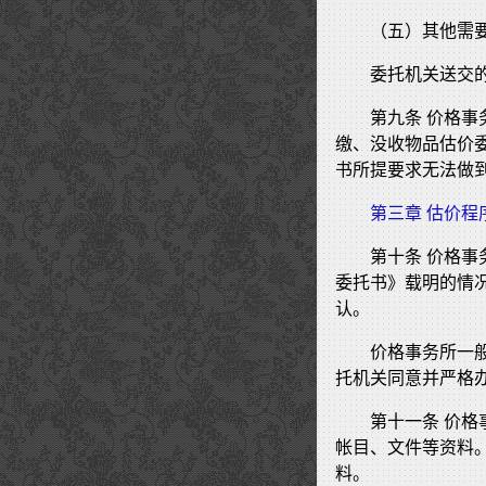
（五）其他需
委托机关送交
第九条 价格
缴、没收物品估价
书所提要求无法做
第三章 估价程
第十条 价格
委托书》载明的情
认。
价格事务所一
托机关同意并严格
第十一条 价
帐目、文件等资料
料。