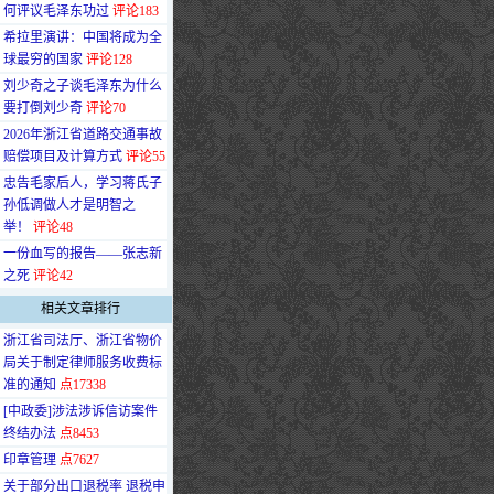
何评议毛泽东功过
评论183
·
希拉里演讲：中国将成为全
球最穷的国家
评论128
·
刘少奇之子谈毛泽东为什么
要打倒刘少奇
评论70
·
2026年浙江省道路交通事故
赔偿项目及计算方式
评论55
·
忠告毛家后人，学习蒋氏子
孙低调做人才是明智之
举！
评论48
·
一份血写的报告——张志新
之死
评论42
相关文章排行
·
浙江省司法厅、浙江省物价
局关于制定律师服务收费标
准的通知
点17338
·
[中政委]涉法涉诉信访案件
终结办法
点8453
·
印章管理
点7627
·
关于部分出口退税率 退税申