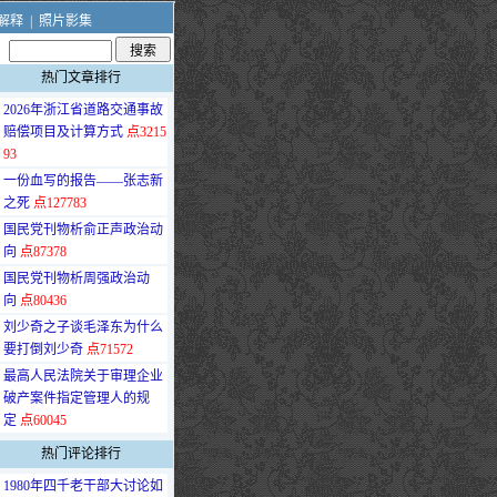
解释
|
照片影集
热门文章排行
·
2026年浙江省道路交通事故
赔偿项目及计算方式
点3215
93
·
一份血写的报告——张志新
之死
点127783
·
国民党刊物析俞正声政治动
向
点87378
·
国民党刊物析周强政治动
向
点80436
·
刘少奇之子谈毛泽东为什么
要打倒刘少奇
点71572
·
最高人民法院关于审理企业
破产案件指定管理人的规
定
点60045
热门评论排行
·
1980年四千老干部大讨论如