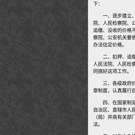
下：
一、逐步建立
院、人民检察院、
追缴、没收的价格
察院、公安机关要
办法估定价格。
二、扣押、追
人民法院、人民检
同搞好这项工作。
三、各级政府
章制度，认真履行
四、在国家制
自治区、直辖市人
（局）并商有关部
法。