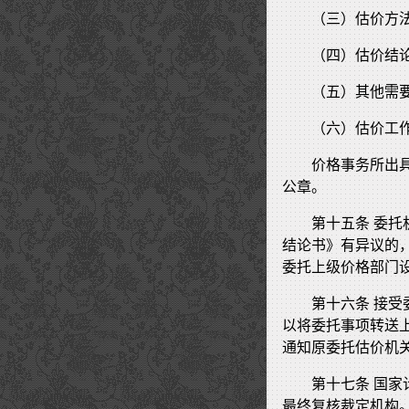
（三）估价方
（四）估价结
（五）其他需
（六）估价工
价格事务所出
公章。
第十五条 委
结论书》有异议的
委托上级价格部门
第十六条 接
以将委托事项转送
通知原委托估价机
第十七条 国
最终复核裁定机构