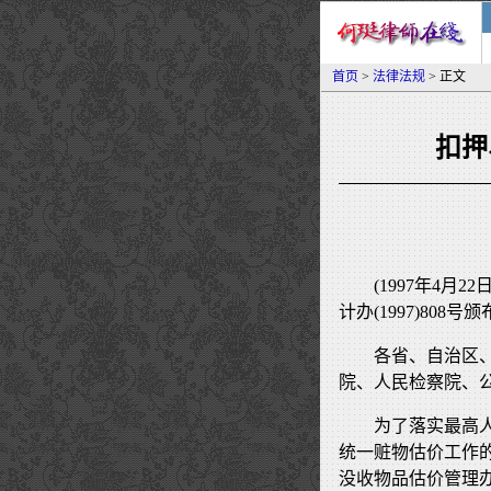
首页
>
法律法规
> 正文
扣押
(1997年4
计办(1997)808号颁
各省、自治区
院、人民检察院、
为了落实最高
统一赃物估价工作
没收物品估价管理