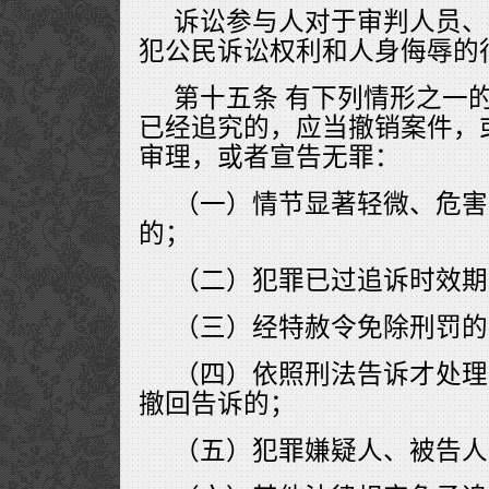
诉讼参与人对于审判人员、
犯公民诉讼权利和人身侮辱的
第十五条 有下列情形之一
已经追究的，应当撤销案件，
审理，或者宣告无罪：
（一）情节显著轻微、危害
的；
（二）犯罪已过追诉时效期
（三）经特赦令免除刑罚的
（四）依照刑法告诉才处理
撤回告诉的；
（五）犯罪嫌疑人、被告人