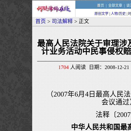
首页
|
全部文章
|
谈
原创文学
|
人物/历史
|
首页
>
司法解释
> 正文
最高人民法院关于审理涉
计业务活动中民事侵权
1704
人阅读 日期：2008-12-21 
（2007年6月4日最高人民
会议通过
法释〔200
中华人民共和国最