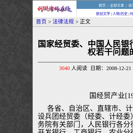
首页
|
全部文章
|
谈
原创文学
|
人物/历史
|
首页
>
法律法规
> 正文
国家经贸委、中国人民银
权若干问题
3040
人阅读 日期：2008-12-21 
国经贸产业[199
各省、自治区、直辖市、计
设兵团经贸委（经委、计经委
务院有关部门，人民银行各分
开发银行、工商银行、农业分