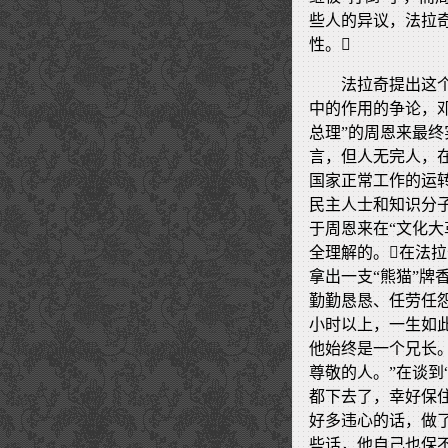
些人的异议，法拉
性。
法拉奇提出这
中的作用的争论，
总理”的周恩来最终
言，但人无完人，
国家正常工作的运
民主人士和知识分
于周恩来在“文化大
全理解的。在法
拿出一支“熊猫”牌
勤勤恳恳、任劳任
小时以上，一生如
他始终是一个兄长
尊敬的人。”在谈到
都下去了，幸好保住
好多违心的话，做
些话，他自己也保