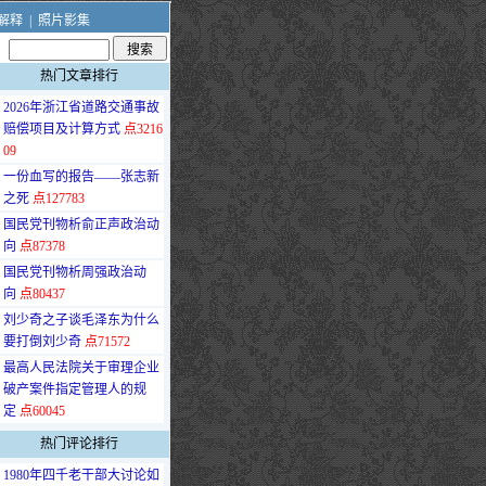
解释
|
照片影集
热门文章排行
·
2026年浙江省道路交通事故
赔偿项目及计算方式
点3216
09
·
一份血写的报告——张志新
之死
点127783
·
国民党刊物析俞正声政治动
向
点87378
·
国民党刊物析周强政治动
向
点80437
·
刘少奇之子谈毛泽东为什么
要打倒刘少奇
点71572
·
最高人民法院关于审理企业
破产案件指定管理人的规
定
点60045
热门评论排行
·
1980年四千老干部大讨论如