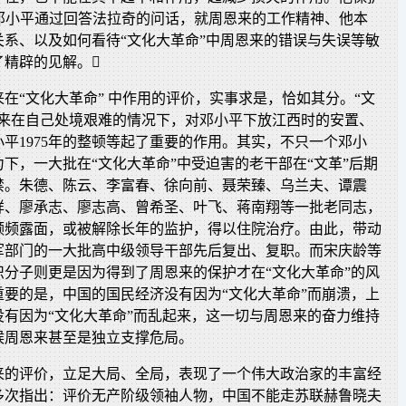
邓小平通过回答法拉奇的问话，就周恩来的工作精神、他本
关系、以及如何看待“文化大革命”中周恩来的错误与失误等敏
了精辟的见解。
在“文化大革命” 中作用的评价，实事求是，恰如其分。“文
恩来在自己处境艰难的情况下，对邓小平下放江西时的安置、
平1975年的整顿等起了重要的作用。其实，不只一个邓小
下，一大批在“文化大革命”中受迫害的老干部在“文革”后期
禁。朱德、陈云、李富春、徐向前、聂荣臻、乌兰夫、谭震
祥、廖承志、廖志高、曾希圣、叶飞、蒋南翔等一批老同志，
频频露面，或被解除长年的监护，得以住院治疗。由此，带动
军部门的一大批高中级领导干部先后复出、复职。而宋庆龄等
识分子则更是因为得到了周恩来的保护才在“文化大革命”的风
重要的是，中国的国民经济没有因为“文化大革命”而崩溃，上
没有因为“文化大革命”而乱起来，这一切与周恩来的奋力维持
候周恩来甚至是独立支撑危局。
来的评价，立足大局、全局，表现了一个伟大政治家的丰富经
多次指出：评价无产阶级领袖人物，中国不能走苏联赫鲁晓夫