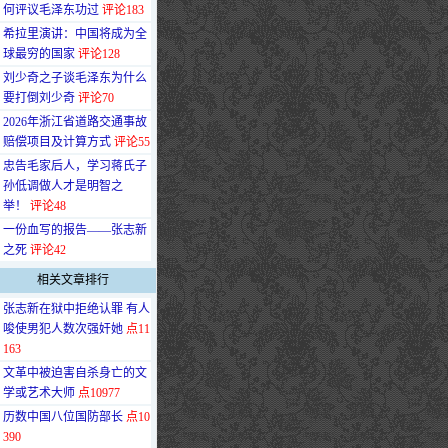
何评议毛泽东功过
评论183
·
希拉里演讲：中国将成为全
球最穷的国家
评论128
·
刘少奇之子谈毛泽东为什么
要打倒刘少奇
评论70
·
2026年浙江省道路交通事故
赔偿项目及计算方式
评论55
·
忠告毛家后人，学习蒋氏子
孙低调做人才是明智之
举！
评论48
·
一份血写的报告——张志新
之死
评论42
相关文章排行
·
张志新在狱中拒绝认罪 有人
唆使男犯人数次强奸她
点11
163
·
文革中被迫害自杀身亡的文
学或艺术大师
点10977
·
历数中国八位国防部长
点10
390