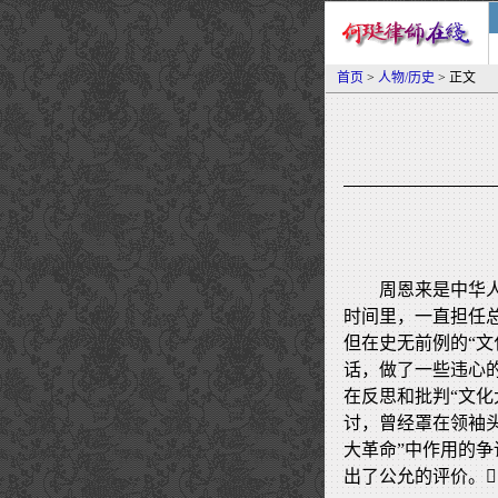
首页
>
人物/历史
> 正文
周恩来是中华人
时间里，一直担任
但在史无前例的“
话，做了一些违心
在反思和批判“文化
讨，曾经罩在领袖
大革命”中作用的
出了公允的评价。