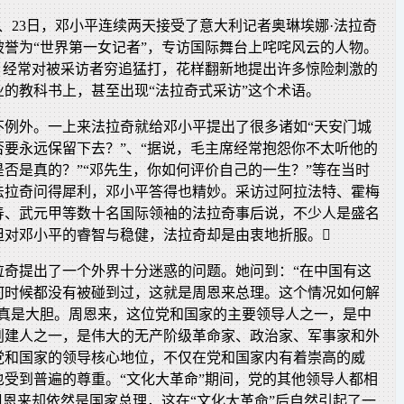
21日、23日，邓小平连续两天接受了意大利记者奥琳埃娜·法拉奇
被誉为“世界第一女记者”，专访国际舞台上咤咤风云的人物。
”，经常对被采访者穷追猛打，花样翻新地提出许多惊险刺激的
的教科书上，甚至出现“法拉奇式采访”这个术语。
不例外。一上来法拉奇就给邓小平提出了很多诸如“天安门城
否要永远保留下去？”、“据说，毛主席经常抱怨你不太听他的
否是真的？”“邓先生，你如何评价自己的一生？”等在当时
法拉奇问得犀利，邓小平答得也精妙。采访过阿拉法特、霍梅
寿、武元甲等数十名国际领袖的法拉奇事后说，不少人是盛名
但对邓小平的睿智与稳健，法拉奇却是由衷地折服。
拉奇提出了一个外界十分迷惑的问题。她问到：“在中国有这
何时候都没有被碰到过，这就是周恩来总理。这个情况如何解
问真是大胆。周恩来，这位党和国家的主要领导人之一，是中
创建人之一，是伟大的无产阶级革命家、政治家、军事家和外
党和国家的领导核心地位，不仅在党和国家内有着崇高的威
也受到普遍的尊重。“文化大革命”期间，党的其他领导人都相
周恩来却依然是国家总理，这在“文化大革命”后自然引起了一