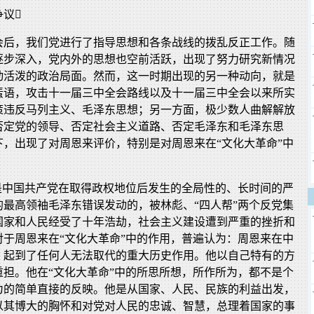
争议
会后，我们党进行了指导思想和各条战线的拨乱反正工作。随
逐步深入，党内外的思想也空前活跃，出现了努力研究新情况
动活泼的政治局面。然而，这一时期出现的另一种动向，就是
蜚语，攻击十一届三中全会路线以及十一届三中全会以来所实
策违反马列主义、毛泽东思想；另一方面，极少数人曲解解放
否定党的领导、否定社会主义道路、否定毛泽东和毛泽东思
下，出现了对周恩来评价，特别是对周恩来在“文化大革命”中
”是中国共产党在取得政权地位后发生的全局性的、长时间的严
的最高领袖毛泽东错误发动的，被林彪、“四人帮”两个反党集
国家和人民经受了十年浩劫，社会主义建设遭到严重的挫折和
对于周恩来在“文化大革命”中的作用，普遍认为：周恩来在中
，起到了任何人无法取代的重大历史作用。他以自己特有的方
重担。他在“文化大革命”中的所思所想，所作所为，都不是个
为的简单直接的反映。他是从国家、人民、民族的利益出发，
以其博大的胸怀和对党对人民的忠诚、智慧，总理着国家的事