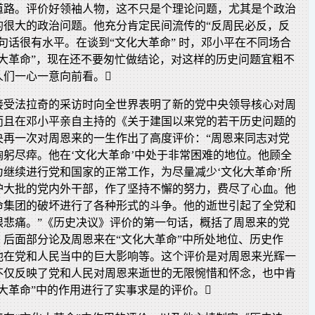
道路。评价好领袖人物，这不只是个理论问题，尤其是个政治
的很大的政治问题。他充分肯定民间流传的“反周民必反，反
句话很有水平。在谈到“文化大革命” 时，邓小平在不同场合
化大革命”，现在还不要匆忙做结论，对这样的历史问题宜粗不
人们一心一意向前看。
接受法拉奇的采访时向全世界表明了新的党中央领导核心对周
而且在邓小平亲自主持的《关于建国以来党的若干历史问题的
央再一次对周恩来的一生作出了高度评价：“周恩来同志对党
躬尽瘁。他在‘文化大革命’中处于非常困难的地位。他顾全
继续进行党和国家的正常工作，为尽量减少‘文化大革命’所
护大批的党内外干部，作了坚持不懈的努力，费尽了心血。他
命集团的破坏进行了各种形式的斗争。他的逝世引起了全党和
限悲痛。”《历史决议》评价的第一句话，概括了周恩来的党
。后面部分论及周恩来在“文化大革命”中所处地位、历史作
他在党和人民当中的巨大影响等。这个评价是对周恩来光辉一
不仅反映了党和人民对周恩来逝世的无限惋惜和怀念，也中肯
大革命”中的作用进行了实事求是的评价。