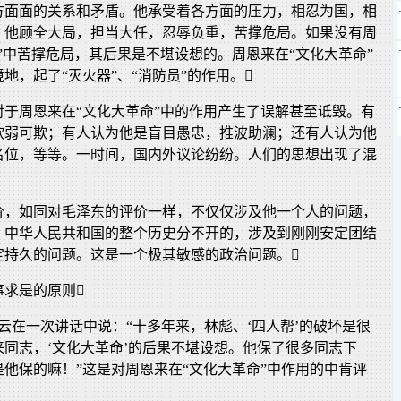
方面面的关系和矛盾。他承受着各方面的压力，相忍为国，相
。他顾全大局，担当大任，忍辱负重，苦撑危局。如果没有周
”中苦撑危局，其后果是不堪设想的。周恩来在“文化大革命”
地，起了“灭火器”、“消防员”的作用。
对于周恩来在“文化大革命”中的作用产生了误解甚至诋毁。有
软弱可欺；有人认为他是盲目愚忠，推波助澜；还有人认为他
名位，等等。一时间，国内外议论纷纷。人们的思想出现了混
价，如同对毛泽东的评价一样，不仅仅涉及他一个人的问题，
、中华人民共和国的整个历史分不开的，涉及到刚刚安定团结
定持久的问题。这是一个极其敏感的政治问题。
事求是的原则
，陈云在一次讲话中说：“十多年来，林彪、‘四人帮’的破坏是很
同志，‘文化大革命’的后果不堪设想。他保了很多同志下
他保的嘛！”这是对周恩来在“文化大革命”中作用的中肯评