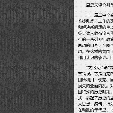
周恩来评价引
十一届三中全
着拨乱反正工作的
和解决新问题的生
极少数人散布流言
行的一系列方针政
思想的口号，企图
想。在这样的氛围
作用认识的争论。
“文化大革命
重错误。它是由党
团所利用，使党、
损失的全面内乱。
国特殊的历史时期
式，挑起了历史的
人思想、感情、行
在动乱的年代里，