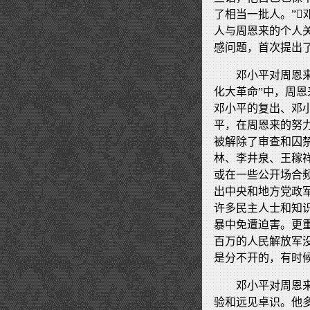
了相当一批人。”
人与周恩来的个人
感问题，首次提出
邓小平对周恩来
化大革命”中，周
邓小平的复出、邓小
平，在周恩来的努力
被解除了审查和囚
林、李井泉、王稼
或在一些公开场合
出中央和地方党政
许多民主人士和知
暴中免遭迫害。更
百万的人民解放军
是分不开的，有时
邓小平对周恩
验和远见卓识。他