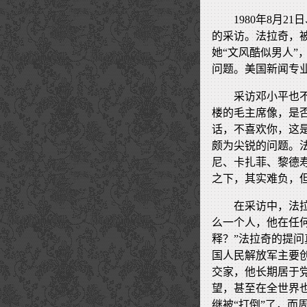
1980年8月
的采访。法拉奇，
她“文风酷似男人
问题。美国新闻专业
采访邓小平也
楼的毛主席像，是
话，不喜欢你，这是
颇为尖锐的问题。
尼、卡扎菲、黎德
之下，其实难负，
在采访中，法
么一个人，他在任
释？”法拉奇的提
国人民解放军主要
交家，他长期居于
望，甚至在全世界
继被“打倒”了，而