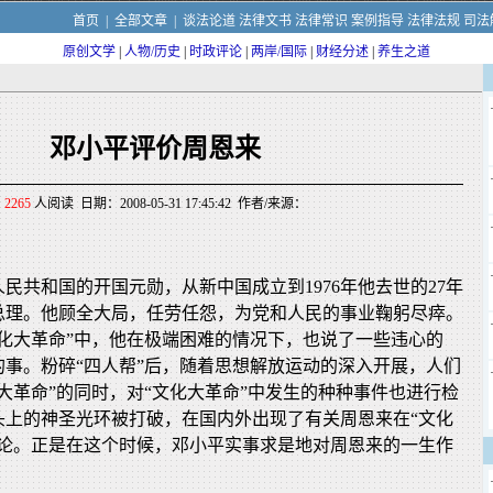
首页
|
全部文章
|
谈法论道
法律文书
法律常识
案例指导
法律法规
司法
原创文学
|
人物/历史
|
时政评论
|
两岸/国际
|
财经分述
|
养生之道
邓小平评价周恩来
2265
人阅读 日期：2008-05-31 17:45:42 作者/来源：
民共和国的开国元勋，从新中国成立到1976年他去世的27年
总理。他顾全大局，任劳任怨，为党和人民的事业鞠躬尽瘁。
文化大革命”中，他在极端困难的情况下，也说了一些违心的
的事。粉碎“四人帮”后，随着思想解放运动的深入开展，人们
大革命”的同时，对“文化大革命”中发生的种种事件也进行检
头上的神圣光环被打破，在国内外出现了有关周恩来在“文化
争论。正是在这个时候，邓小平实事求是地对周恩来的一生作