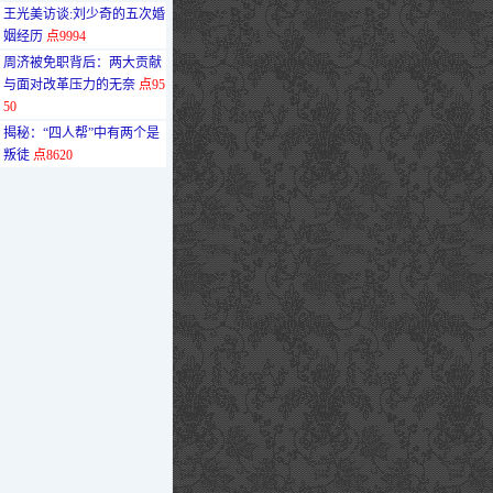
·
王光美访谈:刘少奇的五次婚
姻经历
点9994
·
周济被免职背后：两大贡献
与面对改革压力的无奈
点95
50
·
揭秘：“四人帮”中有两个是
叛徒
点8620