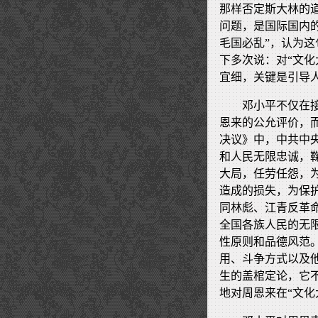
那样否定斯大林的
问题，是国际国内
毛国必乱”，认为这
下多次说：对“文
宜细，关键是引导
邓小平不仅在
恩来的公允评价，
决议》中，中共中
和人民无限忠诚，鞠
大局，任劳任怨，为
造成的损失，为保
同林彪、江青反革
全国各族人民的无
性原则和品德风范
用、斗争方式以及
生的盖棺定论，它
地对周恩来在“文化