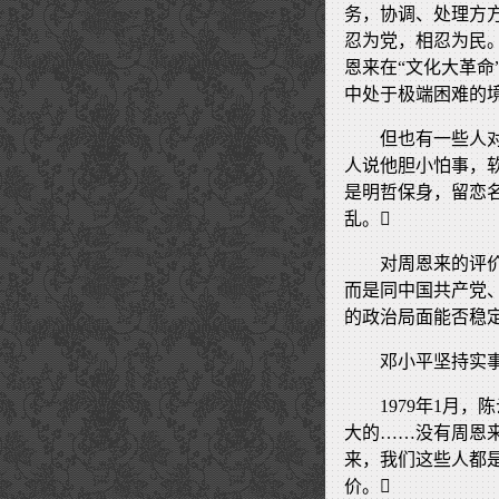
务，协调、处理方
忍为党，相忍为民
恩来在“文化大革命
中处于极端困难的境
但也有一些人
人说他胆小怕事，
是明哲保身，留恋
乱。
对周恩来的评
而是同中国共产党
的政治局面能否稳
邓小平坚持实
1979年1月
大的……没有周恩来
来，我们这些人都是
价。