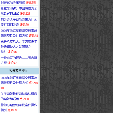
何评议毛泽东功过
评论183
·
希拉里演讲：中国将成为全
球最穷的国家
评论128
·
刘少奇之子谈毛泽东为什么
要打倒刘少奇
评论70
·
2026年浙江省道路交通事故
赔偿项目及计算方式
评论55
·
忠告毛家后人，学习蒋氏子
孙低调做人才是明智之
举！
评论48
·
一份血写的报告——张志新
之死
评论42
相关文章排行
·
2026年浙江省道路交通事故
赔偿项目及计算方式
点3216
10
·
关于调解协议司法确认程序
的理解和适用
点29583
·
律师办理劳动争议案件操作
指引
点19593