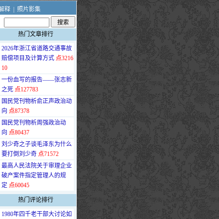
解释
|
照片影集
热门文章排行
·
2026年浙江省道路交通事故
赔偿项目及计算方式
点3216
10
·
一份血写的报告——张志新
之死
点127783
·
国民党刊物析俞正声政治动
向
点87378
·
国民党刊物析周强政治动
向
点80437
·
刘少奇之子谈毛泽东为什么
要打倒刘少奇
点71572
·
最高人民法院关于审理企业
破产案件指定管理人的规
定
点60045
热门评论排行
·
1980年四千老干部大讨论如