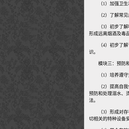
（1）加强卫
（2）了解常
（3）初步了
形成远离烟酒及毒
（4）初步了
识。
模块三：预防
（1）培养遵
（2）提高自
预防和处理溺水、
法。
（3）形成对
切相关的特种设备