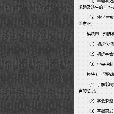
（4）学会有
求助及逃生的基本
（5）使学生
险意识。
模块四：预防
（1）初步认
（2）初步学
（3）学会控
模块五：预防
（1）了解影
害的意识。
（2）学会躲
（3）掌握突