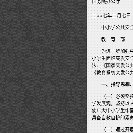
国务院办公厅
二○○七年二月七日
中小学公共安
教 育 部
为进一步加强
小学生面临突发安
法、《国家突发公
《教育系统突发公
一、指导思想
（一）必须坚
学发展观，坚持以
使广大中小学生牢
具备自救自护的素
（二）通过开