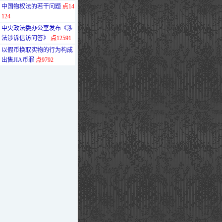
·
中国物权法的若干问题
点14
124
·
中央政法委办公室发布《涉
法涉诉信访问答》
点12591
·
以假币换取实物的行为构成
出售JIA币罪
点9792