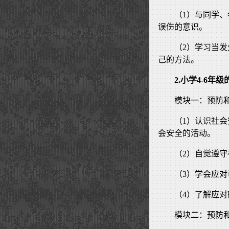
（1）与同学
误伤的意识。
（2）学习当
己的方法。
2.小学4-6
模块一：预防
（1）认识社
会安全的活动。
（2）自觉遵
（3）学会应
（4）了解应
模块二：预防