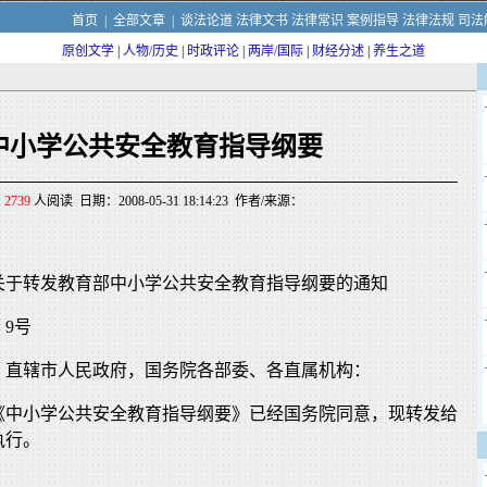
首页
|
全部文章
|
谈法论道
法律文书
法律常识
案例指导
法律法规
司法
原创文学
|
人物/历史
|
时政评论
|
两岸/国际
|
财经分述
|
养生之道
中小学公共安全教育指导纲要
2739
人阅读 日期：2008-05-31 18:14:23 作者/来源：
关于转发教育部中小学公共安全教育指导纲要的通知
〕9号
、直辖市人民政府，国务院各部委、各直属机构：
《中小学公共安全教育指导纲要》已经国务院同意，现转发给
执行。