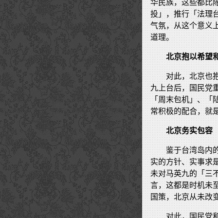
华民族，这些都比
投」，推行「法理
气氛，从这个意义
道理。
北京抱以希望
对此，北京也
九上台后，国民党
「周末包机」、「
常积极的配合，就
北京务实包容
鉴于台湾岛内
实的方针、实事求
未对马英九的「三
言，这都是时机未
国策，北京从未改
对此，国民党