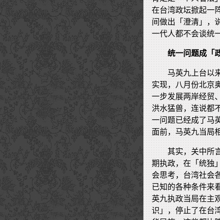
在台湾政坛掀起一
间做出「澄清」，
一代人都不会谈统
统一问题成「
马英九上台以
实现，八月份北京
一步发展两岸经贸
洪水猛兽，连说都
一问题已经成了马
面前，马英九当局
其实，关中所
期执政，在「统独
会思考，台湾社会
已知的各种条件来
英九执政当局在主
识」，停止了在台