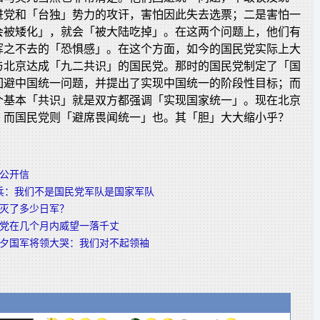
进党和「台独」势力的攻讦，害怕因此失去选票；二是害怕一
会被矮化」，就会「被大陆吃掉」。在这两个问题上，他们有
挥之不去的「恐惧感」。在这个方面，如今的国民党实际上大
与北京达成「九二共识」的国民党。那时的国民党制定了「国
回避中国统一问题，并提出了实现中国统一的阶段性目标；而
个基本「共识」就是双方都强调「实现国家统一」。现在北京
，而国民党则「避席畏闻统一」也。其「胆」大大缩小乎？
公开信
兵：我们不是国民党军队是国家军队
灭了多少日军？
党在几个月内威望一落千丈
夕国军将领大哭：我们对不起领袖