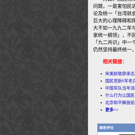
问题，一是害怕民
论及统一「台湾就
巨大的心理障碍和
大不如一九九二年
家统一纲领」，不
「九二共识」中一
仍然坚持最终统一
相关链接：
宋美龄致廖承志
国民党新6军老
中国军队当年消
什么行为让国民
北京和平解放前
更多>>