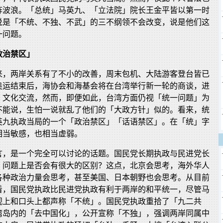
阵波浪。「总统」马英九、「立法院」院长王金平皆以第一时
说是「不统、不独、不武」的三不纲领不会改变，说是他们这
一问题。
政治禁区」
来，两岸关系有了不小的改善，周末包机、大陆游客登台皆已
奥运结束后，海协会和海基会将在台湾举行新一轮的商谈，进
、文化交流，然而，即便如此，台湾方面仍视「统一问题」为
不能说，生怕一说就乱了他们的「大政方针」似的。看来，统
英九执政当局的一个「政治禁区」「话语禁区」。在「统」字
相当敏感，也相当虚弱。
言，是一个完全可以讨论的话题。国民党长期执政与民进党长
」问题上是否会有很大的区别？这点，北京会思考，海外华人
各种政治力量会思考，甚至美国、日本朝野也会思考。从目前
看，国民党执政比民进党执政有利于两岸的和平统一，尽管马
观上和口头上都声称「不统」。国民党执政重拾了「九二共
湾岛内的「去中国化」，公开宣称「不独」，强调两岸同属中