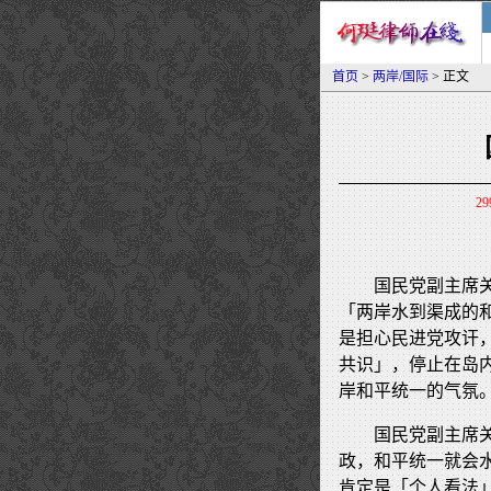
首页
>
两岸/国际
> 正文
29
国民党副主席
「两岸水到渠成的
是担心民进党攻讦
共识」，停止在岛
岸和平统一的气氛
国民党副主席
政，和平统一就会
肯定是「个人看法