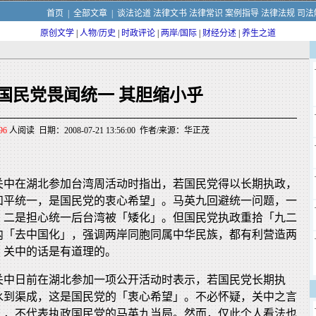
首页
|
全部文章
|
谈法论道
法律文书
法律常识
案例指导
法律法规
司法
原创文学
|
人物/历史
|
时政评论
|
两岸/国际
|
财经分述
|
养生之道
国民党畏闻统一 其胆缩小乎
96
人阅读 日期：2008-07-21 13:56:00 作者/来源：华正茂
关中在湖北参加台湾周活动时指出，若国民党得以长期执政，
和平统一，是国民党的衷心希望」。马英九回避统一问题，一
，二是担心统一后台湾被「矮化」。但国民党执政重拾「九二
内「去中国化」，强调两岸同胞同属中华民族，都有利营造两
。关中的话是有道理的。
关中日前在湖北参加一项公开活动时表示，若国民党长期执
水到渠成，这是国民党的「衷心希望」。不必怀疑，关中之言
」，不代表执政国民党的马英九当局。然而，仅此个人看法也