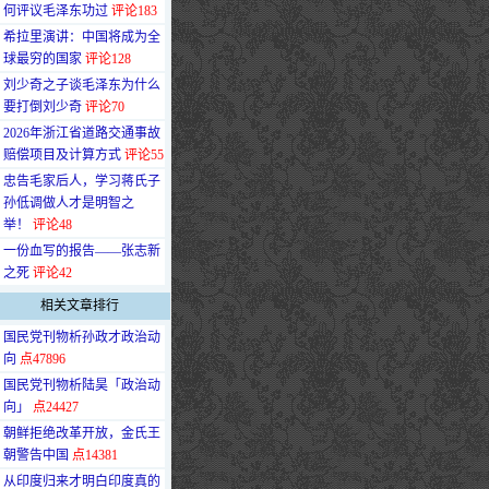
何评议毛泽东功过
评论183
·
希拉里演讲：中国将成为全
球最穷的国家
评论128
·
刘少奇之子谈毛泽东为什么
要打倒刘少奇
评论70
·
2026年浙江省道路交通事故
赔偿项目及计算方式
评论55
·
忠告毛家后人，学习蒋氏子
孙低调做人才是明智之
举！
评论48
·
一份血写的报告——张志新
之死
评论42
相关文章排行
·
国民党刊物析孙政才政治动
向
点47896
·
国民党刊物析陆昊「政治动
向」
点24427
·
朝鲜拒绝改革开放，金氏王
朝警告中国
点14381
·
从印度归来才明白印度真的