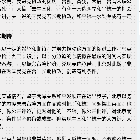
陈水扁、民进党执政的猛切「台独」香肠，大搞「台湾入联公
台独」，大搞「去中国化」，有利于营造两岸和平统一的社会
上讲，关中说的国民党若长期执政，和平统一水到渠成有一定
和期待
抱以一定的希望和期待，并努力推动这方面的促进工作。马英
重拾「九二共识」，以十分急迫的心情拟在最短的时间内实现
陆客游」，以振兴台湾经济，兑现竞选承诺，北京对此做了非
是在为国民党在台「长期执政」创造有利条件。
的某些情况，鉴于两岸关系和平发展正在迈出步子，北京以务
是的态度未与台湾方面在商谈时把「和统」问题摆上桌面，也
不」做公开评论，更为对他的「不统」做公开批评。对北京而
至，条件尚不俱备或成熟。但实现中国和平统一的大方针、大
变。
和马英九当然也非常清楚。他们回避统一问题，不敢谈及统一