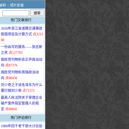
解释
|
照片影集
热门文章排行
·
2026年浙江省道路交通事故
赔偿项目及计算方式
点3215
88
·
一份血写的报告——张志新
之死
点127783
·
国民党刊物析俞正声政治动
向
点87376
·
国民党刊物析周强政治动
向
点80436
·
刘少奇之子谈毛泽东为什么
要打倒刘少奇
点71572
·
最高人民法院关于审理企业
破产案件指定管理人的规
定
点60045
热门评论排行
·
1980年四千老干部大讨论如