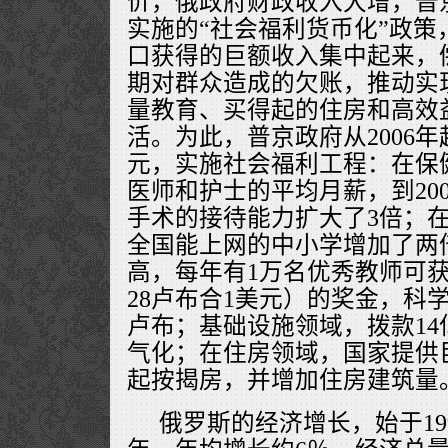
价，俄政府财政收入大增，普京
实施的“社会福利货币化”政策
口获得的巨额收入集中起来，偿
期对群众造成的欠账，推动实
量教育、买得起的住房和高效
活。为此，普京政府从2006年
元，实施社会福利工程：在保
医师和护士的平均月薪，到20
手术的接待能力扩大了3倍；在
全国能上网的中小学增加了两
高，每年有1万名优秀教师可获
28卢布合1美元）的奖金，科
卢布；基础设施领域，拨款1
气化；在住房领域，国家提供
起按揭房，并增加住房建筑量
俄罗斯的经济增长，始于1999