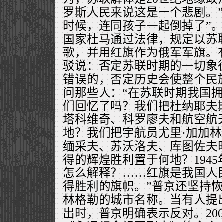
罗斯人民来说这是一个悲剧。”
时候，连同孩子一起倒掉了”。2
国家杜马通过法律，规定以苏
歌，并用红旗作为俄军军旗。
驳说：否定苏联时期的一切象
错误的，否定历史会使整个民族
问那些人：“在苏联时期我国
们回忆了吗？我们把杜纳耶夫
塔科维奇、科罗廖夫和航空航
地？我们把宇航员尤里·加加
缅采夫、苏沃洛夫、库图佐夫
得的辉煌胜利置于何地？194
怎么解释？……红旗是我国人
得胜利的旗帜。”普京还坚持
林格勒的城市名称。当有人提
出时，普京明确表示反对。20