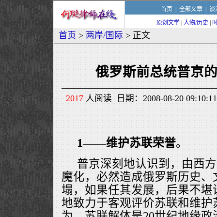
首页
|
全部文章
|
谈
原创文学
|
人物/历史
|
首页
>
两岸/国际
> 正文
俄罗斯前总统普京
2017
人阅读 日期：2008-08-20 09:
1——维护苏联荣誉
。
普京深刻地认识到，由西方
魔化，必然造成俄罗斯历史、
塌，如果任其发展，后果不堪
地致力于客观评价苏联和维护
为，苏联解体是20世纪地缘