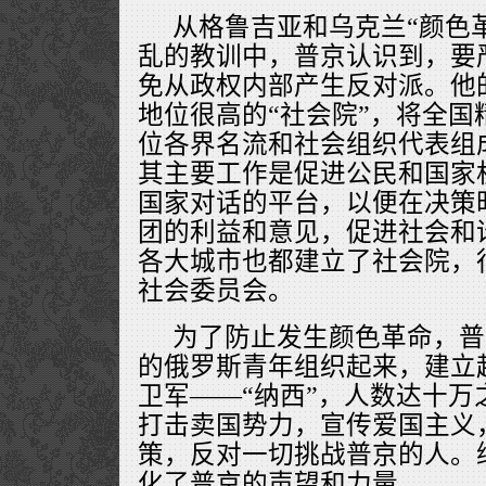
从格鲁吉亚和乌克兰“颜色
乱的教训中，普京认识到，要
免从政权内部产生反对派。他
地位很高的“社会院”，将全国
位各界名流和社会组织代表组成
其主要工作是促进公民和国家
国家对话的平台，以便在决策
团的利益和意见，促进社会和
各大城市也都建立了社会院，
社会委员会。
为了防止发生颜色革命，普
的俄罗斯青年组织起来，建立
卫军——“纳西”，人数达十万
打击卖国势力，宣传爱国主义
策，反对一切挑战普京的人。
化了普京的声望和力量。