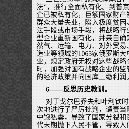
法”，推行全面私有化。到普
企已被私有化，巨额国家财产
群众大量失业，陷入极度贫困
法手段或市场手段，将战略行
型企业重新国有化，并亲自确
然气、运输、电力、对外贸易
造业等领域的1063家俄罗斯
业，规定政府无权对这些战略
时，加强对国有战略企业的监
的经济政策并向国库上缴利润
6——反思历史教训。
对于戈尔巴乔夫和叶利钦时
次地进行了严厉批判，谴责当
中饱私囊，导致了国家分裂和百
代末期抛下人民不管，导致人