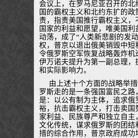
会议上，在罗马尼亚召开的北
国的霸权主义和北约东扩的政
责，指责美国推行霸权主义，
国家的利益和愿望，唯美国利
动荡，成了“人类新悲剧的发动
权，普京以退出俄美销毁中短
令俄罗斯空军恢复战略轰炸机
伊万诺夫提升为第一副总理，
和实际影响力。
由上述十个方面的战略举措
罗斯走的是一条强国富民之路
是：以公有制为主体，追求俄
裕，抗击霸权主义，打击卖国
家利益、民族尊严和独立自主
文化传统，谋求俄罗斯的团结
措的综合作用，普京政府成功