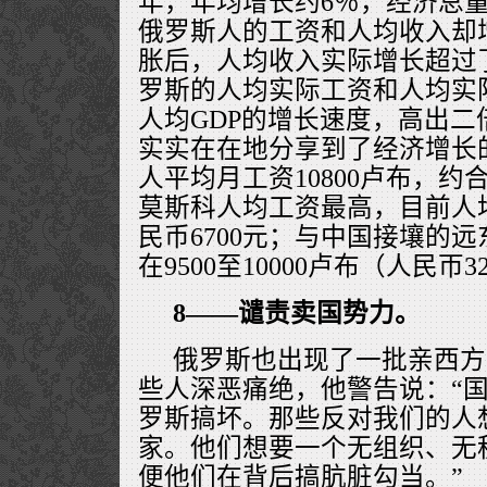
年，年均增长约6％，经济总量
俄罗斯人的工资和人均收入却增
胀后，人均收入实际增长超过了
罗斯的人均实际工资和人均实
人均GDP的增长速度，高出
实实在在地分享到了经济增长
人平均月工资10800卢布，约合
莫斯科人均工资最高，目前人
民币6700元；与中国接壤的
在9500至10000卢布（人民帀3
8——谴责卖国势力。
俄罗斯也出现了一批亲西方
些人深恶痛绝，他警告说：“
罗斯搞坏。那些反对我们的人
家。他们想要一个无组织、无
便他们在背后搞肮脏勾当。”