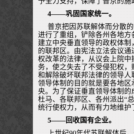
予全力支持，保障了普京的施
4——巩固国家统一。
普京把因苏联解体而分散的
进行了重组，铲除各州各地方
建立中央垂直领导的政权体制
的联邦区。由宪法立法会议通
权改革的法律，从议会上院中
务，使之失去了不受侵犯权，
和解除破坏联邦法律的领导人
领导体制的目的就是要各地区
央。为了保证垂直领导体制的
杜马、各联邦区、各州派出“总
统行使权力，从而有力地维护
5――回收国有企业。
上世纪90年代苏联解体后