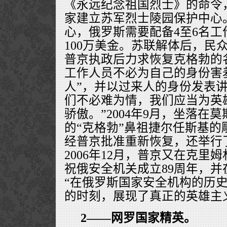
《永远纪念祖国烈士》的命令
家建立苏军烈士陵园保护中心
心，俄罗斯需要配备4至6名
100万美金。苏联解体后，民
普京执政后力求恢复克格勃的
工作人员不必为自己的身份害
人”，并以过来人的身份发表讲
们不必难为情，我们应当为英
骄傲。”2004年9月，坐落在
的“克格勃”鼻祖捷尔任斯基的
经普京批准重新恢复，还举行
2006年12月，普京又在克里
祝俄安全机关成立89周年，
“在俄罗斯国家安全机构的历
的时刻，展现了真正的英雄主
2——网罗国家精英。