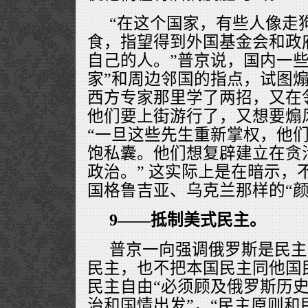
“在这个国家，有些人像走
食，指望得到外国基金会和政
自己的人。”普京说，国内一些
家”和周边邻国的指点，试图煽
西方专家那里学了两招，又在
他们要上街游行了，又想要煽风
“一旦这些先生重新掌权，他
饱私囊。他们想复辟建立在贪
政治。” 这实际上是在暗示，
国格鲁吉亚、乌克兰那样的“颜
9——抵制美式民主。
普京一向强调俄罗斯是民主
民主，也不把本国民主同他国
民主自由“必须顾及俄罗斯历史
治和国情出发”，“民主原则和