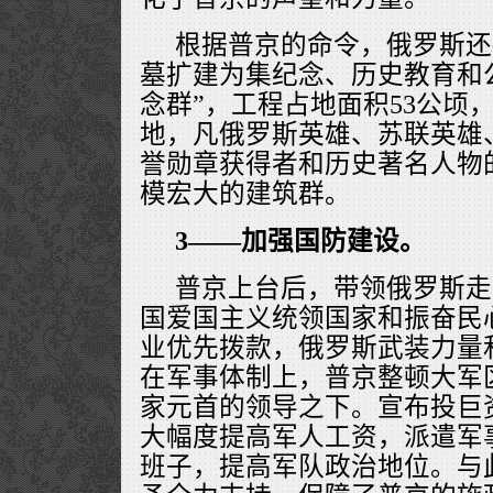
根据普京的命令，俄罗斯还
墓扩建为集纪念、历史教育和
念群”，工程占地面积53公顷，可
地，凡俄罗斯英雄、苏联英雄
誉勋章获得者和历史著名人物
模宏大的建筑群。
3——加强国防建设。
普京上台后，带领俄罗斯走
国爱国主义统领国家和振奋民
业优先拨款，俄罗斯武装力量
在军事体制上，普京整顿大军
家元首的领导之下。宣布投巨
大幅度提高军人工资，派遣军
班子，提高军队政治地位。与