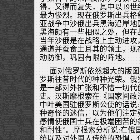
得，又得而复失，其中以19
最为惨烈。现在俄罗斯出兵格
亚战争中沙俄出兵黑海沿岸地
黑海颇有一些相似之处，但在
当年沙俄是在战略上主动进攻
通道并蚕食土耳其的领土，现
动防御，巩固有限的阵地。
面对俄罗斯依然超大的版图
罗斯往昔时代的种种光荣。俄
是一部对外扩张和不惜一切代
史。汉斯摩根索在《国家间政
中叶美国驻俄罗斯公使的话说:
种奇怪的迷信，以为他们注定
感情使俄国士兵在极端困苦的
和耐性”。摩根索分析说:在俄
统以及对外国人传统的恐惧，