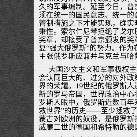
久的军事编制。延至今日，普
须在统一的国民意志、统一的
管制措施之下才能实现，确实
秉性。索尔仁尼琴拒绝了戈尔
奖章，却接受了普京颁发的奖
复“强大俄罗斯”的努力。作为
主张俄罗斯应兼并乌克兰与哈
大国沙文主义和军事极权主
会认同巨大的、过分的对外政
界的荣耀。19世纪的俄罗斯
新的罗马帝国，世界政治中心
罗斯人眼中，俄罗斯近数百年
救世界”的历史——至少拯救了
蒙古对欧洲的奴役，是俄罗斯
威廉二世的德国和希特勒的德