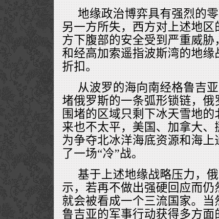
地缘政治博弈具有强烈的零
另一方所失，西方对上述地区
方下腹部的安全受到严重威胁
和经高加索遥指波斯湾的地缘
折扣。
从波罗的海向南经格鲁吉亚
堵俄罗斯的一条弧形锁链，俄
围堵的区域只剩下冰天雪地的
来也不太平，美国、加拿大、
为争夺北冰洋海底资源和海上
了一场“冷”战。
基于上述地缘战略压力，俄
示，若再不做出强硬回应而仍
就会被看成一个三流国家。当
鲁吉亚的军事行动获得多方面