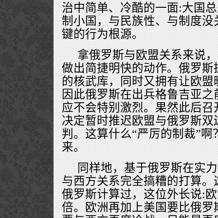
治中简单、冷酷的一面:大国
制小国，与民族性、与制度没
键的行为根源。
拿俄罗斯与欧盟关系来说，
做出简捷明快的动作。俄罗斯
的核武库，同时又拥有让欧盟
因此俄罗斯在出兵格鲁吉亚之
应不会特别激烈。果然此后召
决定暂时推迟欧盟与俄罗斯双
判。这算什么“严厉的制裁”啊
来。
同样地，基于俄罗斯在实力
与西方关系完全搞糟的打算。
俄罗斯计算过，这位外长说:欧
倍。欧洲再加上美国要比俄罗