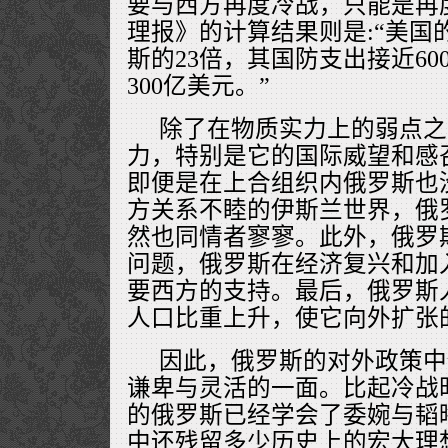
要与西方再度冷战，只能是再
理报》的计算结果则是:“美国
斯的23倍，其国防支出接近60
300亿美元。”
除了在物质实力上的弱点之
力，特别是它的国际威望和感
即便是在上合组织内俄罗斯也
方关系不睦的伊斯兰世界，俄
然也同情者寥寥。此外，俄罗
问题，俄罗斯在经济复兴和加
要西方的支持。最后，俄罗斯
人口比重上升，使它向外扩张
因此，俄罗斯的对外政策中
谦卑与灵活的一面。比起冷战
的俄罗斯已经学会了委婉与韬
中还残留多少历史上的宏大理想