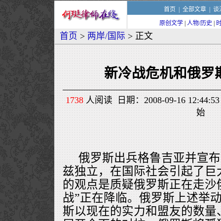
首页
|
全部文章
|
谈
原创文学
|
人物/历史
|
首页
>
两岸/国际
> 正文
新冷战危机和俄罗
1738
人阅读 日期：2008-09-16 12:4
始
俄罗斯出兵格鲁吉亚并宣布
兹独立，在国际社会引起了巨
的观点是质疑俄罗斯正在走沙
战”正在降临。俄罗斯上述举
斯以现在的实力和盟友的数量