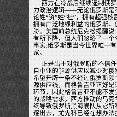
西方在冷战后继续遏制俄罗
力政治逻辑——无论俄罗斯是
论姓“资”姓“社”，拥有超强
拥有广泛地缘利益的俄罗斯，
胁。美国前总统尼克松提醒说
有所下降，但人们忽略了一个
事实:俄罗斯是当今世界唯一
家。
正是出于对俄罗斯的不信任
自中亚的能源供应以减少对俄
希望开辟一条不经过俄罗斯领
源供应线，而格鲁吉亚正好是
环节，因此格鲁吉亚不能不发
的战略需求。西方推动的乌克
终导致俄罗斯黑海舰队从它所
逐出去，尤先科已经在想办法