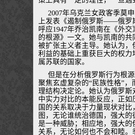
2007年乌克兰女政客季莫
上发表《遏制俄罗斯——俄罗
呼应1947年乔治凯南在《外
的根源》一文。她与凯南的共
被扩张主义者主导。她认为，
利益的基础上重获巨大的权力
属苏联的国家。
但是在分析俄罗斯行为根源
聚焦玄虚复杂的“民族性格”，
理结构决定论。她认为俄罗斯
中实力对比的本能反应，正如
国的关系取决于力量现状对比
图，无论谁统治德国，强大的
是一种威胁；相应地，强大的
关系，无论如何也不会和睦。