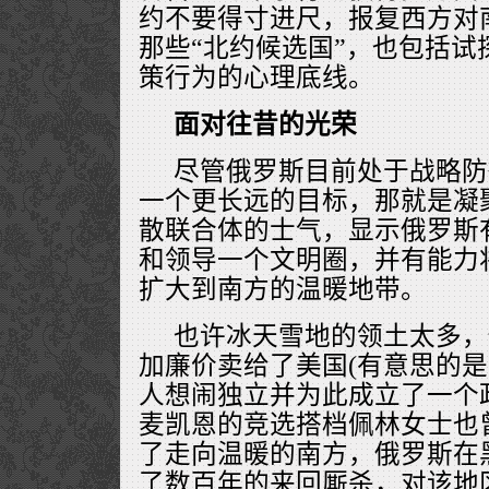
约不要得寸进尺，报复西方对
那些“北约候选国”，也包括试
策行为的心理底线。
面对往昔的光荣
尽管俄罗斯目前处于战略防
一个更长远的目标，那就是凝
散联合体的士气，显示俄罗斯
和领导一个文明圈，并有能力
扩大到南方的温暖地带。
也许冰天雪地的领土太多，
加廉价卖给了美国(有意思的
人想闹独立并为此成立了一个
麦凯恩的竞选搭档佩林女士也
了走向温暖的南方，俄罗斯在
了数百年的来回厮杀，对该地