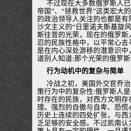
不过现在大多数俄罗斯人已
帝国”、“拯救世界”这类宏大
的政治领导人关注的也都是有
沙文主义的“日里诺夫斯基旋风
斯往昔的光荣，现在的俄罗斯
忍的民族性格中，以平常心去
是在内心深处游移的潜意识中
道别人知道:那个光荣的俄罗
行为动机中的复杂与简单
冷战之初，美国外交官乔治
策行为中的复杂性:俄罗斯人
时存在的民族，对西方文明存
理。强烈的自傲与自卑、恐慌
历史上连续的四处扩张，与西
乏足够的安全感。不过凯南认
策上具有一定的理性，一旦遇