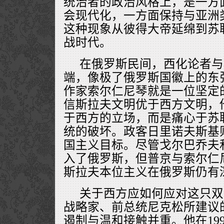
统治者的政治风格上，是一方
会现代化，一方面保持与亚洲
这种现象从彼得大帝延绵到苏
战时代。
在俄罗斯民间，西化论者与
端，像极了俄罗斯国徽上的东
作家索尔仁尼琴就是一位坚定
信斯拉夫文明优于西方文明，
于西方的立场，而是痛心于苏
统的破坏。政客日里诺夫斯基
国主义目标。尽管戈尔巴乔夫
入了俄罗斯，但普京与索尔仁
斯拉夫本位主义在俄罗斯仍有
关于西方应如何应对这只双
战略家、前总统尼克松所建议
遏制与温和接触并重。他在199