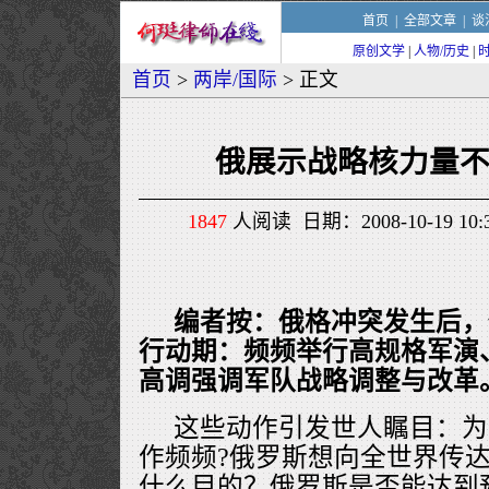
首页
|
全部文章
|
谈
原创文学
|
人物/历史
|
首页
>
两岸/国际
> 正文
俄展示战略核力量
1847
人阅读 日期：2008-10-19 1
编者按：俄格冲突发生后，
行动期：频频举行高规格军演
高调强调军队战略调整与改革
这些动作引发世人瞩目：为
作频频?俄罗斯想向全世界传
什么目的？俄罗斯是否能达到