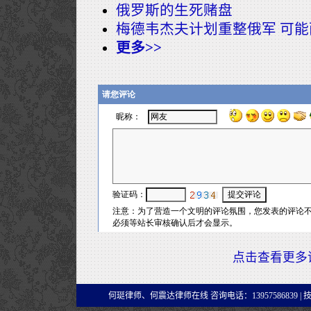
俄罗斯的生死赌盘
梅德韦杰夫计划重整俄军 可
更多>>
点击查看更多
何珽律师、何震达律师在线 咨询电话：13957586839 |