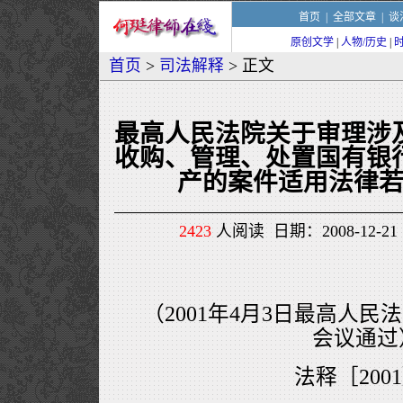
首页
|
全部文章
|
谈
原创文学
|
人物/历史
|
首页
>
司法解释
> 正文
最高人民法院关于审理涉
收购、管理、处置国有银
产的案件适用法律
2423
人阅读 日期：2008-12-21 
（2001年4月3日最高人民
会议通过
法释［200