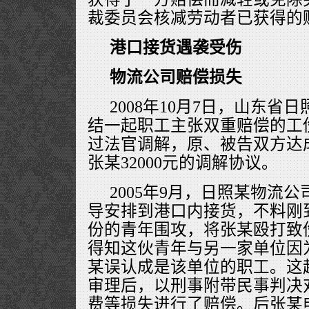
裁委员会核减劳动者已获得的
港口接货遇袭受伤
物流公司赔偿损失
2008年10月7日，山东省
结一起职工主张双重赔偿的工
过法官调解，原、被告双方达
张某32000元的调解协议。
2005年9月，日照某物流
导安排到港口内接货，不料刚
份的青年围攻，将张某殴打致
得知这伙青年与另一家单位因
某误认成是该单位的职工。这
审理后，以刑事附带民事判决
费等损失进行了赔偿。后张某