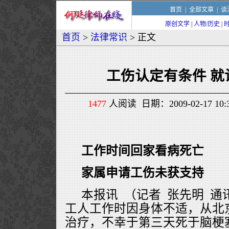
首页
|
全部文章
|
谈
原创文学
|
人物/历史
|
首页
>
法律常识
> 正文
工伤认定有条件 就
1477
人阅读 日期：2009-02-17 1
工作时间回家看病死亡
家属申请工伤未获支持
本报讯 （记者 张先明 通
工人工作时因身体不适，从北
治疗，不幸于第三天死于脑梗