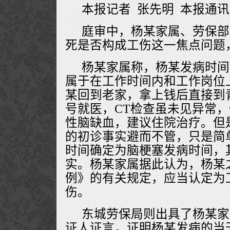
本报记者 张先明 本报通讯
庭审中，杨某家属、劳保部
死是否构成工伤这一焦点问题
杨某家属称，杨某发病时间为
属于在工作时间内和工作岗位
某回到老家，拿上钱后直接到
号就医，CT检查虽未见异常
性脑缺血，建议住院治疗。但
的初诊事实避而不管，只是简
时间确定为脑梗塞发病时间，
实。杨某家属据此认为，杨某
例》的有关规定，应当认定为
伤。
东城劳保局则出具了杨某家
证人证言，证明杨某发病的当